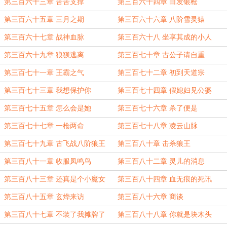
3）
第三百六十三章 苦苦支撑
第三百六十四章 白发银枪
第三百六十五章 三月之期
第三百六十六章 八阶雪灵猿
第三百六十七章 战神血脉
第三百六十八 坐享其成的小人
第三百六十九章 狼狈逃离
第三百七十章 古公子请自重
第三百七十一章 王霸之气
第三百七十二章 初到天道宗
第三百七十三章 我想保护你
第三百七十四章 假媳妇见公婆
第三百七十五章 怎么会是她
第三百七十六章 杀了便是
第三百七十七章 一枪两命
第三百七十八章 凌云山脉
第三百七十九章 古飞战八阶狼王
第三百八十章 击杀狼王
第三百八十一章 收服凤鸣鸟
第三百八十二章 灵儿的消息
第三百八十三章 还真是个小魔女
第三百八十四章 血无痕的死讯
第三百八十五章 玄烨来访
第三百八十六章 商谈
第三百八十七章 不装了我摊牌了
第三百八十八章 你就是块木头