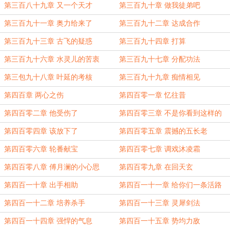
第三百八十九章 又一个天才
第三百九十章 做我徒弟吧
第三百九十一章 奥力给来了
第三百九十二章 达成合作
第三百九十三章 古飞的疑惑
第三百九十四章 打算
第三百九十六章 水灵儿的苦衷
第三百九十七章 分配功法
第三包九十八章 叶延的考核
第三百九十九章 痴情相见
第四百章 两心之伤
第四百零一章 忆往昔
第四百零二章 他受伤了
第四百零三章 不是你看到这样的
第四百零四章 该放下了
第四百零五章 震撼的五长老
第四百零六章 轮番献宝
第四百零七章 调戏沐凌霜
第四百零八章 傅月澜的小心思
第四百零九章 在回天玄
第四百一十章 出手相助
第四百一十一章 给你们一条活路
第四百一十二章 培养杀手
第四百一十三章 灵犀剑法
第四百一十四章 强悍的气息
第四百一十五章 势均力敌