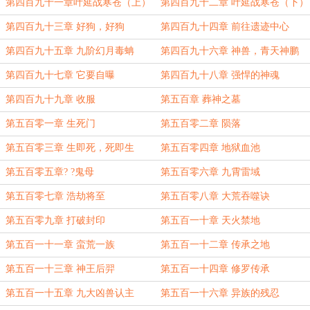
第四百九十一章叶延战寒苍（上）
第四百九十二章 叶延战寒苍（下）
第四百九十三章 好狗，好狗
第四百九十四章 前往遗迹中心
第四百九十五章 九阶幻月毒蚺
第四百九十六章 神兽，青天神鹏
第四百九十七章 它要自曝
第四百九十八章 强悍的神魂
第四百九十九章 收服
第五百章 葬神之墓
第五百零一章 生死门
第五百零二章 陨落
第五百零三章 生即死，死即生
第五百零四章 地狱血池
第五百零五章? ?鬼母
第五百零六章 九霄雷域
第五百零七章 浩劫将至
第五百零八章 大荒吞噬诀
第五百零九章 打破封印
第五百一十章 天火禁地
第五百一十一章 蛮荒一族
第五百一十二章 传承之地
第五百一十三章 神王后羿
第五百一十四章 修罗传承
第五百一十五章 九大凶兽认主
第五百一十六章 异族的残忍