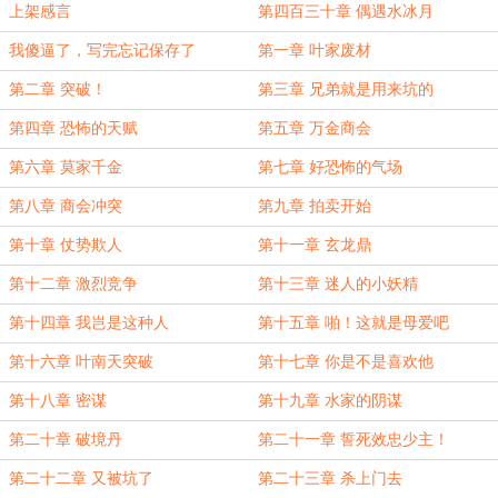
上架感言
第四百三十章 偶遇水冰月
我傻逼了，写完忘记保存了
第一章 叶家废材
第二章 突破！
第三章 兄弟就是用来坑的
第四章 恐怖的天赋
第五章 万金商会
第六章 莫家千金
第七章 好恐怖的气场
第八章 商会冲突
第九章 拍卖开始
第十章 仗势欺人
第十一章 玄龙鼎
第十二章 激烈竞争
第十三章 迷人的小妖精
第十四章 我岂是这种人
第十五章 啪！这就是母爱吧
第十六章 叶南天突破
第十七章 你是不是喜欢他
第十八章 密谋
第十九章 水家的阴谋
第二十章 破境丹
第二十一章 誓死效忠少主！
第二十二章 又被坑了
第二十三章 杀上门去