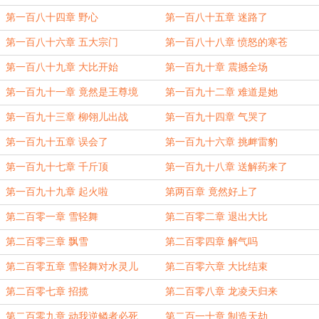
第一百八十四章 野心
第一百八十五章 迷路了
第一百八十六章 五大宗门
第一百八十八章 愤怒的寒苍
第一百八十九章 大比开始
第一百九十章 震撼全场
第一百九十一章 竟然是王尊境
第一百九十二章 难道是她
第一百九十三章 柳翎儿出战
第一百九十四章 气哭了
第一百九十五章 误会了
第一百九十六章 挑衅雷豹
第一百九十七章 千斤顶
第一百九十八章 送解药来了
第一百九十九章 起火啦
第两百章 竟然好上了
第二百零一章 雪轻舞
第二百零二章 退出大比
第二百零三章 飘雪
第二百零四章 解气吗
第二百零五章 雪轻舞对水灵儿
第二百零六章 大比结束
第二百零七章 招揽
第二百零八章 龙凌天归来
第二百零九章 动我逆鳞者必死
第二百一十章 制造天劫