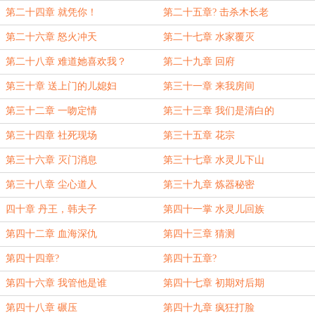
第二十四章 就凭你！
第二十五章? 击杀木长老
第二十六章 怒火冲天
第二十七章 水家覆灭
第二十八章 难道她喜欢我？
第二十九章 回府
第三十章 送上门的儿媳妇
第三十一章 来我房间
第三十二章 一吻定情
第三十三章 我们是清白的
第三十四章 社死现场
第三十五章 花宗
第三十六章 灭门消息
第三十七章 水灵儿下山
第三十八章 尘心道人
第三十九章 炼器秘密
四十章 丹王，韩夫子
第四十一掌 水灵儿回族
第四十二章 血海深仇
第四十三章 猜测
第四十四章?
第四十五章?
第四十六章 我管他是谁
第四十七章 初期对后期
第四十八章 碾压
第四十九章 疯狂打脸