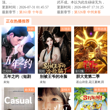
顶。...
武不成。本以为此生碌碌无为，
更新时间：2026-07-31 01:45:57
索性回归山野想做个老农，却阴
更新时间：2026-08-07 17:31:25
最新章节：
第161章 十年后
差阳错踏入仙门...
最新章节：
第326章 中州来客
正在热播推荐
短剧
AI漫剧
日韩动漫
已完结
完结
全12集
五年之约（短剧
别被王爷的冷脸
胆大党第二季
版）
未知
骗了
未知
若山诗音,花江夏树,田
中真弓,水树奈奈,佐仓
欧美剧
剧情片
欧美动漫