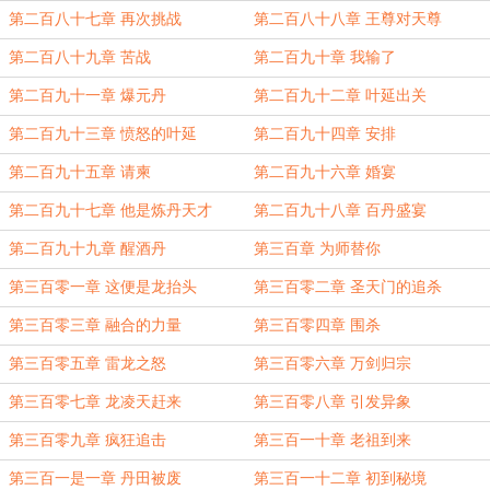
第二百八十七章 再次挑战
第二百八十八章 王尊对天尊
第二百八十九章 苦战
第二百九十章 我输了
第二百九十一章 爆元丹
第二百九十二章 叶延出关
第二百九十三章 愤怒的叶延
第二百九十四章 安排
第二百九十五章 请柬
第二百九十六章 婚宴
第二百九十七章 他是炼丹天才
第二百九十八章 百丹盛宴
第二百九十九章 醒酒丹
第三百章 为师替你
第三百零一章 这便是龙抬头
第三百零二章 圣天门的追杀
第三百零三章 融合的力量
第三百零四章 围杀
第三百零五章 雷龙之怒
第三百零六章 万剑归宗
第三百零七章 龙凌天赶来
第三百零八章 引发异象
第三百零九章 疯狂追击
第三百一十章 老祖到来
第三百一是一章 丹田被废
第三百一十二章 初到秘境