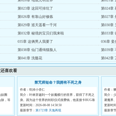
第020章 地底光明世界
第021章
第023章 这回可掉坑了
第024章
第026章 有靠山好修炼
第027章
第029章 巡天遥看一千河
第030章
第032章 秘境的宝贝们我来啦
第033章
035章 这俩男人我要了
036章 
第038章 仙门通缉猫脸人
第039章
第041章 洗髓花
第042章
友还喜欢看
禁咒师短命？我拥有不死之身
作者：吃掉小杏仁
作者：
血奴圈
简介：叶林穿越到一个妖魔横行的世界，获得了不死之
简介：
山脉，等
身。因为这个世界的转职仪式很费钱，他直接卡BUG靠
屠魔界
着...
更新时间：2026-08-08 14:58:50
路，...
更新时间：2
！
最新章节：
第1723章 天傀再现
最新章