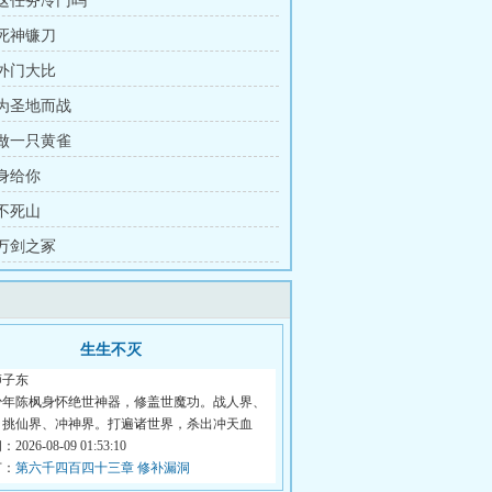
 这任务冷门吗
 死神镰刀
 外门大比
 为圣地而战
 做一只黄雀
妾身给你
 不死山
 万剑之冢
生生不灭
狮子东
少年陈枫身怀绝世神器，修盖世魔功。战人界、
、挑仙界、冲神界。打遍诸世界，杀出冲天血
026-08-09 01:53:10
节：
第六千四百四十三章 修补漏洞