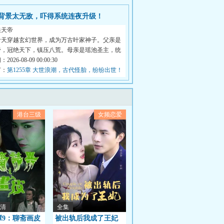
背景太无敌，吓得系统连夜升级！
浪天帝
叶天穿越玄幻世界，成为万古叶家神子。父亲是
帝，冠绝天下，镇压八荒。母亲是瑶池圣主，统
026-08-09 00:00:30
节：
第1255章 大世浪潮，古代怪胎，纷纷出世！
港台三级
女频恋爱
清
全集
谭9：聊斋画皮
被出轨后我成了王妃