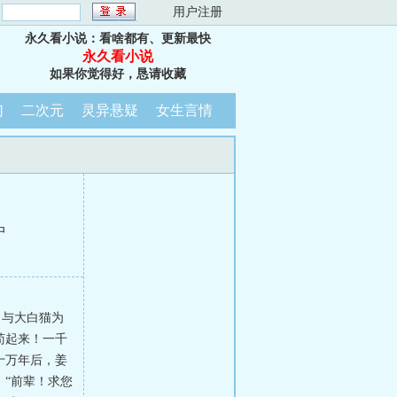
：
用户注册
永久看小说：看啥都有、更新最快
永久看小说
如果你觉得好，恳请收藏
幻
二次元
灵异悬疑
女生言情
中
，与大白猫为
苟起来！一千
十万年后，姜
“前辈！求您