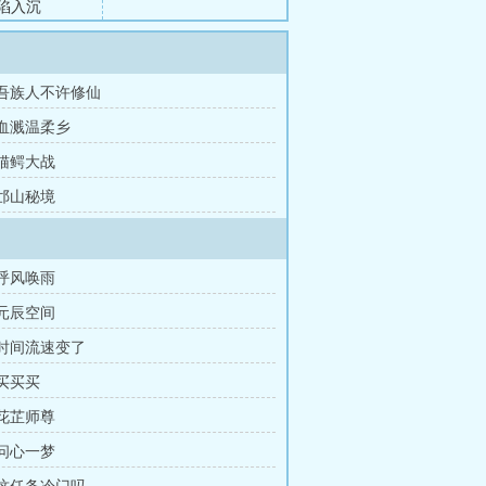
陷入沉
章 吾族人不许修仙
 血溅温柔乡
 猫鳄大战
 邙山秘境
 呼风唤雨
 元辰空间
 时间流速变了
 买买买
 花芷师尊
 问心一梦