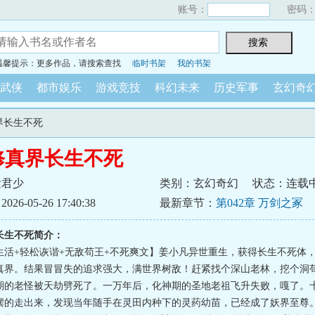
账号：
密码
温馨提示：更多作品，请搜索查找
临时书架
我的书架
武侠
都市娱乐
游戏竞技
科幻未来
历史军事
玄幻奇
界长生不死
修真界长生不死
发君少
类别：玄幻奇幻
状态：连载
6-05-26 17:40:38
最新章节：
第042章 万剑之冢
长生不死简介：
生活+轻松诙谐+无敌苟王+不死爽文】姜小凡异世重生，获得长生不死体
真界。结果冒冒失的追求强大，满世界树敌！赶紧找个深山老林，挖个洞
期的老怪被天劫劈死了。一万年后，化神期的圣地老祖飞升失败，嘎了。
摆的走出来，发现当年随手在灵田内种下的灵药幼苗，已经成了妖界至尊。