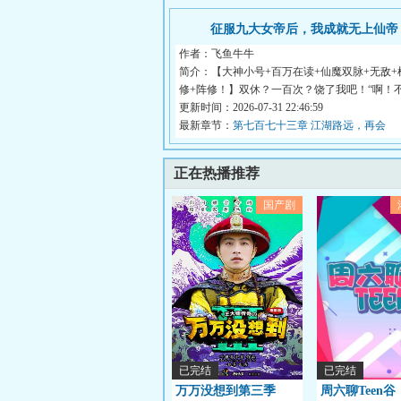
征服九大女帝后，我成就无上仙帝
作者：飞鱼牛牛
简介：【大神小号+百万在读+仙魔双脉+无敌+
修+阵修！】双休？一百次？饶了我吧！“啊！
女...
更新时间：2026-07-31 22:46:59
最新章节：
第七百七十三章 江湖路远，再会
正在热播推荐
国产剧
已完结
已完结
万万没想到第三季
周六聊Teen谷