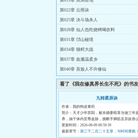
第019章 黑洞圣地
第022章 云雨诀
第025章 决斗场杀人
第028章 仙人也吃烧烤喝饮料
第031章 邙山秘境
第034章 猫鳄大战
第037章 血溅温柔乡
第040章 吾族人不许修仙
看了《我在修真界长生不死》的书
九转星辰诀
作者：我的狗皮膏药
简介：天才少年苏阳，被未婚妻暗算当做三年
养，抽干体内至尊血脉，挑断手脚筋丢弃妖兽
待死...
更新时间：2026-08-09 00:59:39
最新章节：
第三千二百二十五章，与时间赛跑