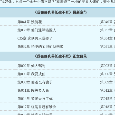
”“我好像，只是一个金丹小修不是？”看着跪了一地的灵界大佬们，姜小凡
想苟活着，怎么就苟灭大道，苟成万古第一了呢？”...
《我在修真界长生不死》最新章节
第041章 洗髓花
第040
第038章 仙门通缉猫脸人
第037章
035章 这俩男人我要了
第034章
第032章 秘境的宝贝们我来啦
第031章
《我在修真界长生不死》正文目录
第002章 仙人驾到
第003章
第005章 我要成仙
第006章
第008章 仙道也有骗子
第009章
第011章 闯关要人命
第012章
第014章 替老天收了你
第015章
第017章 红消香断有谁怜
第018章