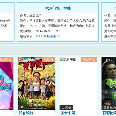
！
六扇门第一悍捕
作者：爆裂无声
作者：
枪修+丹
简介：意外穿越大夏王朝，秦动成为了大夏六扇门最底
简介：
不要啊，
层的一个小小协捕。眼看深陷负债，相依为命的童养媳
当世神
都...
更新时间：2026-08-09 01:29:21
御...
更新时间：2
最新章节：
第136章 凶手的剑
最新章
港台综艺
喜剧片
港台综艺
HD
已完结
更新至高
我有钱啦
美食中国
聊斋艳