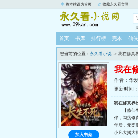
将本站设为首页
收藏永久看官网
首页
书库
排行榜
完本
仙侠
您当前的位置：
永久看小说
-> 我在修真
我在
作者：华
更新时间：202
我在修真界
【修仙
伴，闯荡修
年后，元婴
小凡大摇大
加入书架