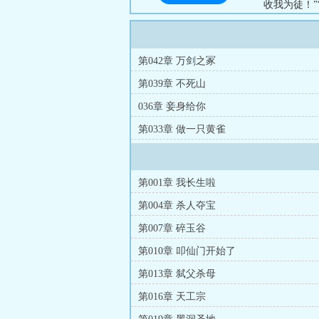
收我为徒！
思：“我只是
第042章 万剑之冢
第039章 不死山
036章 妾身给你
第033章 做一只黄雀
第001章 我长生啦
第004章 杀人夺宝
第007章 碎玉谷
第010章 叩仙门开始了
第013章 弑父杀母
第016章 天工宗