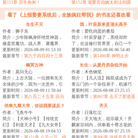
第151章 百年匆匆！
第152章 迎娶宫伯婉太初法则圆
满！
看了《上报娶妻系统后，全族疯狂帮我》的书友还喜欢看
生生不灭
我，叶辰原来是顶尖高手
作者：狮子东
作者：爱吃鸡蛋的番茄
简介：少年陈枫身怀绝世神器，
简介：叶辰穿越了，系统却炸
修盖世魔功。战人界、屠魔界、
了，在这修行世界里，自己一个
挑仙界、冲神界。打遍诸世界，
更新时间：2026-08-09 01:53:10
凡人，慌的一逼。只能待在自己
更新时间：2026-08-06 06:54:40
杀出冲天血路，...
最新章节：
第六千四百四十三章
的庭院里，不敢迈...
最新章节：
第1490章 神明止步
修补漏洞
幽冥古神
长生：从废丹房杂役开始
作者：莫问无心
作者：木色钢笔
简介：上古大陆，一位拥有先天
简介：【凡人流】顾双成成为了
全体的少年，因为一次意外，引
青云门的一个杂役弟子，机缘巧
得黑珠入体，从而导致元力全
更新时间：2026-08-09 11:50:44
合之下，获得了一颗小树苗。废
更新时间：2026-08-08 23:25:15
失，至此他失去了...
最新章节：
第八百二十五章 回乌
丹被小树苗吸收...
最新章节：
第867章 去灭了那逍遥
海镇
宗
供奉九尊大帝，你说我要谋反？
齐天
作者：飞鱼牛牛
作者：日落红尘
简介：【大神小号】【传统玄
简介：天大地大，祖宗最大！齐
幻】【剑道天才】【九大女帝】
麟家宗祠内，供奉着十尊古老的
大乾王朝少年将军，叶玄，身怀
更新时间：2026-08-08 19:04:53
先祖灵牌，世人不知其名，亦不
更新时间：2026-08-09 07:25:19
五大至宝，遭莫须...
最新章节：
第151章 八千一万，得
晓其往事。直到...
最新章节：
第996章 这就是齐天帝