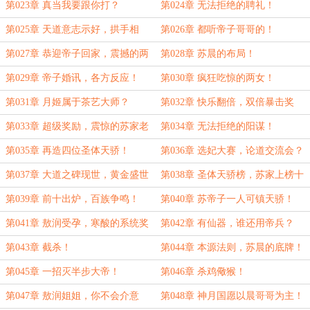
保！
第023章 真当我要跟你打？
第024章 无法拒绝的聘礼！
第025章 天道意志示好，拱手相
第026章 都听帝子哥哥的！
送！
第027章 恭迎帝子回家，震撼的两
第028章 苏晨的布局！
女！
第029章 帝子婚讯，各方反应！
第030章 疯狂吃惊的两女！
第031章 月姬属于茶艺大师？
第032章 快乐翻倍，双倍暴击奖
励！
第033章 超级奖励，震惊的苏家老
第034章 无法拒绝的阳谋！
祖！
第035章 再造四位圣体天骄！
第036章 选妃大赛，论道交流会？
第037章 大道之碑现世，黄金盛世
第038章 圣体天骄榜，苏家上榜十
开启！
几位！
第039章 前十出炉，百族争鸣！
第040章 苏帝子一人可镇天骄！
第041章 敖润受孕，寒酸的系统奖
第042章 有仙器，谁还用帝兵？
励！
第043章 截杀！
第044章 本源法则，苏晨的底牌！
第045章 一招灭半步大帝！
第046章 杀鸡儆猴！
第047章 敖润姐姐，你不会介意
第048章 神月国愿以晨哥哥为主！