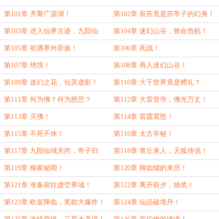
第101章 齐聚广源湖！
第102章 辰苏竟是苏帝子的幻身！
第103章 进入仙界古迹，九阳仙
第104章 迷幻山谷，致命危机！
域！
第105章 初遇界外异族！
第106章 死战！
第107章 绝境！
第108章 再入迷幻山谷！
第109章 迷幻之花，仙灵虚影！
第110章 大千世界竟是赠礼？
第111章 何为佛？何为慈悲？
第112章 大雷音寺，佛光万丈！
第113章 灭佛！
第114章 雷霆震怒！
第115章 不死不休！
第116章 太古辛秘！
第117章 九阳仙域关闭，帝子归
第118章 青丘来人，天狐传说！
家！
第119章 柳家秘闻！
第120章 柳如烟的来历！
第121章 准备前往虚空界域！
第122章 离开前夕，抽奖！
第123章 欧皇降临，奖励大爆炸！
第124章 仙品破境丹！