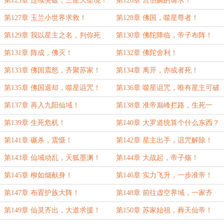
第125章 连续突破，三星大圣境！
第126章 宫伯婉的请求！
第127章 玉兰小世界求救！
第128章 佛国，噬星尊者！
第129章 我以星主之名，判你死
第130章 佛陀降临，帝子布阵！
罪！
第131章 阵成，佛灭！
第132章 佛陀舍利！
第133章 佛国震怒，齐聚苏家！
第134章 离开，亦或者死！
第135章 佛国退却，噬星诅咒！
第136章 噬星诅咒，唯有星主可破
除！
第137章 再入九阳仙域！
第138章 准帝巅峰拦路，生死一
战！
第139章 生死危机！
第140章 大罗道统算个什么东西？
第141章 碾杀，震慑！
第142章 星主出手，诅咒解除！
第143章 仙域动乱，天狐墨渊！
第144章 大战起，帝子殇！
第145章 柳如烟献身！
第146章 实力飞升，一步准帝！
第147章 布置护族大阵！
第148章 前往虚空界域，一家齐
聚！
第149章 仙灵齐出，大道求援！
第150章 苏家始祖，葬天仙帝！