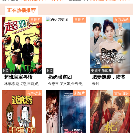
保护我
族？别逗我笑好吗！
正在热播推荐
喜剧片
喜剧片
女频恋爱
HD
HD
更新至第62集
超班宝宝粤语
奶奶强盗团
肥妻逆袭，陆爷
林家栋,赵贞恩,田蕊妮,
金惠玉,罗文姬,金秀美,
宠我入怀
未知
原岛大地
任昌丁
有声动漫
剧情片
古装仙侠