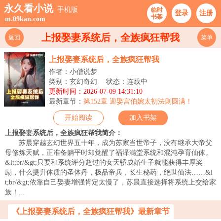
永久看小说
手机版
临时
登录
注册
书架
m.09kan.com
上报娶妻系统后，全族疯狂帮我
返回
菜单
上报娶妻系统后，全族疯狂帮我
作者：小僧说梦
类别：玄幻奇幻
状态：连载中
更新时间：2026-07-09 14:31:10
最新章节：
第152章 迎娶宫伯婉太初法则圆满！
开始阅读
加入书架
上报娶妻系统后，全族疯狂帮我简介：
苏晨穿越玄幻世界五十年，成为苏家当世帝子，没有继承大帝父
母修炼天赋，正准备躺平时却觉醒了福泽满堂系统和混沌孕育仙体。
&lt;br/&gt;只要和系统评分超过的女天骄成婚生子就能获得丰厚奖
励，什么提升体质的圣体丹，极品帝兵，长生秘药，绝世仙法……&l
t;br/&gt;依靠自己娶妻增强肯定太慢了，苏晨直接选择将系统上交给家
族！...
《上报娶妻系统后，全族疯狂帮我》最新章节