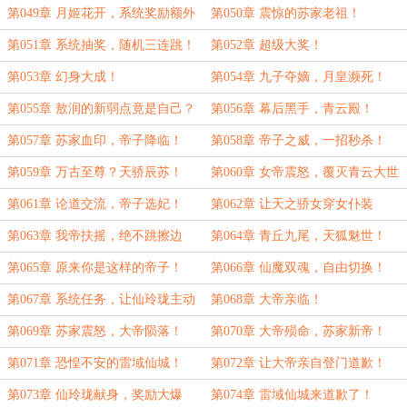
吧？
第049章 月姬花开，系统奖励额外
第050章 震惊的苏家老祖！
抽奖！
第051章 系统抽奖，随机三连跳！
第052章 超级大奖！
第053章 幻身大成！
第054章 九子夺嫡，月皇濒死！
第055章 敖润的新弱点竟是自己？
第056章 幕后黑手，青云殿！
第057章 苏家血印，帝子降临！
第058章 帝子之威，一招秒杀！
第059章 万古至尊？天骄辰苏！
第060章 女帝震怒，覆灭青云大世
界！
第061章 论道交流，帝子选妃！
第062章 让天之骄女穿女仆装
第063章 我帝扶摇，绝不跳擦边
第064章 青丘九尾，天狐魅世！
舞！
第065章 原来你是这样的帝子！
第066章 仙魔双魂，自由切换！
第067章 系统任务，让仙玲珑主动
第068章 大帝亲临！
献身！
第069章 苏家震怒，大帝陨落！
第070章 大帝殒命，苏家新帝！
第071章 恐惶不安的雷域仙城！
第072章 让大帝亲自登门道歉！
第073章 仙玲珑献身，奖励大爆
第074章 雷域仙城来道歉了！