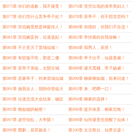
发！
第075章 你们的道歉，我不接受！
第076章 凭空出现的准帝美妇人！
第077章 你们凭什么竞争帝子妃？
第078章 苏帝子，你不想尝尝吗？
第079章 宫伯婉竟然是神庭传人！
第080章 你很好，但我们不合适！
第081章 宫伯婉妥协，论道选妃！
第082章 帝扶摇的自我攻略！
第083章 不介意灭了雷域仙城！
第084章 我男人，辰苏！
第085章 有软饭不吃，那是二傻
第086章 帝子出手，仙器显威！
子！
第087章 苏帝子亲临，太阴古城
第088章 诸天震撼，帝子扬威！
灭！
第089章 苏家帝子，特来雷域仙城
第090章 柳家柳如烟，前来问道！
观景！
第091章 做我女人，我助你登临大
第092章 来，吧唧一口！
帝！
第093章 论道交流大会结束，确定
第094章 柳家的选择！
名额！
第095章 柳如烟的秘密！
第096章 提升体质，柳家后悔！
第097章 虚空动乱，大帝陨！
第098章 仙玲珑竟也觉醒了仙体！
第099章 围剿，辰苏扬名！
第100章 太古祭台，仙界古迹！