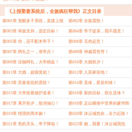
《上报娶妻系统后，全族疯狂帮我》正文目录
第001章 觉醒多子系统，直接上报
第002章 全族震惊！
家族！
第003章 举族支持，选定目标！
第004章 帝子提亲，我不愿意！
第005章 你，还不配本帝子！
第006章 见色起意！
第007章 聘礼之一，准帝兵！
第008章 神威震苍穹！
第009章 压轴聘礼，大帝精血！
第010章 大婚前夕！
第011章 大婚，超级奖励！
第012章 入苏家祖地！
第013章 苏家老祖的震惊！
第014章 圣体，星辰剑体！
第015章 大帝抢着做护道者！
第016章 新的目标，双生灵体？
第017章 离开前夕，敖润倾心！
第018章 足以横推中世界的豪华阵
容！
第019章 绝望的周木婉！
第020章 沐云城危矣，全力赶路！
第021章 危机关头，帝子降临！
第022章 她，我要！沐云城我也