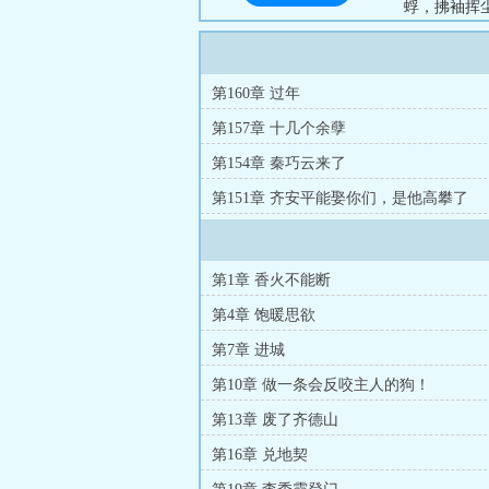
蜉，拂袖挥尘
实则弱肉强食
万界！葬天，
第160章 过年
第157章 十几个余孽
第154章 秦巧云来了
第151章 齐安平能娶你们，是他高攀了
第1章 香火不能断
第4章 饱暖思欲
第7章 进城
第10章 做一条会反咬主人的狗！
第13章 废了齐德山
第16章 兑地契