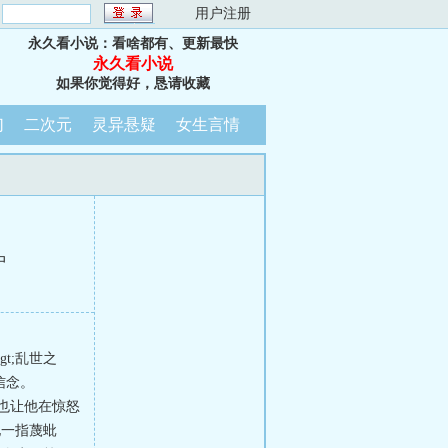
：
用户注册
永久看小说：看啥都有、更新最快
永久看小说
如果你觉得好，恳请收藏
幻
二次元
灵异悬疑
女生言情
中
t;乱世之
信念。
t;也让他在惊怒
他一指蔑蚍