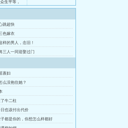
，众生平等，
欢，以道功碾
 心跳超快
 三色嫁衣
章 这样的男人，念旧！
章 将三人一同迎娶过门
邻居寡妇
他怎么没抱住她？
本
 废了牛二柱
 今日也该付出代价
 嫂子都是你的，你想怎么样都好