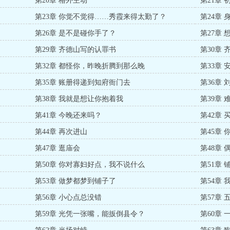
第20章 格外主动
第21章
第23章 你觉不觉得……秀霞来得太勤了？
第24章
第26章 是不是碰你手了？
第27章
第29章 齐德山写的认罪书
第30章
第32章 都怪你，昨晚折腾到那么晚
第33章
第35章 账册得递到知府衙门去
第36章
第38章 我就是想让你抱着我
第39章 
第41章 今晚还来吗？
第42章
第44章 再次进山
第45章
第47章 逛庙会
第48章
第50章 你对寡妇好点，我不说什么
第51章
第53章 做梦都梦到铺子了
第54章
第56章 小心点总没错
第57章
第59章 光凭一张嘴，能扳倒县令？
第60章