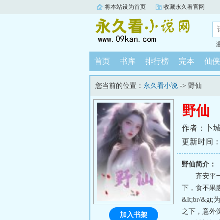
将本站设为首页
收藏永久看官网
首页
书库
排行榜
完本
仙侠
您当前的位置：
永久看小说
-> 野仙
野仙
作者：卜
更新时间：202
野仙简介：
齐安平一
下，食不果
&lt;br/
之下，意外觉
加入书架