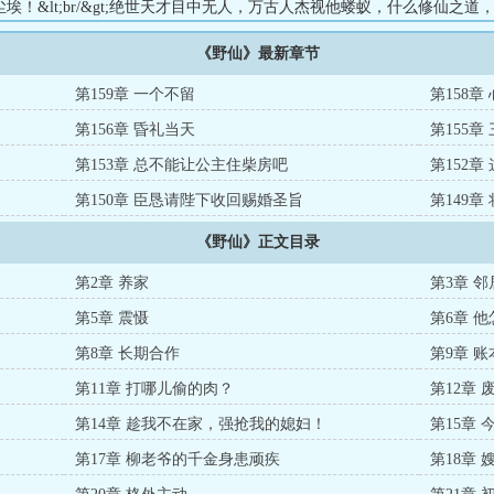
埃！&lt;br/&gt;绝世天才目中无人，万古人杰视他蝼蚁，什么修仙之道
，波涛暗涌！&lt;br/&gt;若世间不公，若天道不待，齐平安便合天下之
《野仙》最新章节
葬地，葬神佛！...
第159章 一个不留
第158章
第156章 昏礼当天
第155章
第153章 总不能让公主住柴房吧
第152
第150章 臣恳请陛下收回赐婚圣旨
第149
《野仙》正文目录
第2章 养家
第3章 
第5章 震慑
第6章 
第8章 长期合作
第9章 账
第11章 打哪儿偷的肉？
第12章
第14章 趁我不在家，强抢我的媳妇！
第15章
第17章 柳老爷的千金身患顽疾
第18章