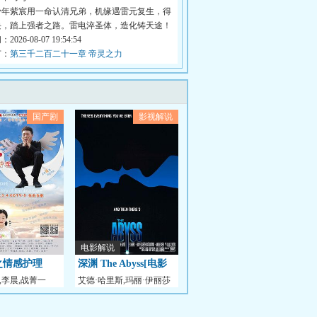
少年紫宸用一命认清兄弟，机缘遇雷元复生，得
诀，踏上强者之路。雷电淬圣体，造化铸天途！
026-08-07 19:54:54
节：
第三千二百二十一章 帝灵之力
国产剧
影视解说
电影解说
之情感护理
深渊 The Abyss[电影
,李晨,战菁一
艾德·哈里斯,玛丽·伊丽莎
解说]
白·马斯特兰托