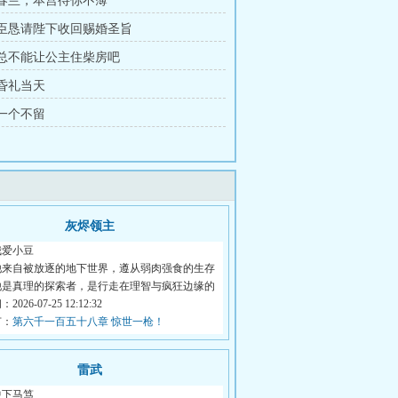
章 春兰，本宫待你不薄
章 臣恳请陛下收回赐婚圣旨
章 总不能让公主住柴房吧
 昏礼当天
 一个不留
灰烬领主
我爱小豆
他来自被放逐的地下世界，遵从弱肉强食的生存
他是真理的探索者，是行走在理智与疯狂边缘的
026-07-25 12:12:32
节：
第六千一百五十八章 惊世一枪！
雷武
中下马笃