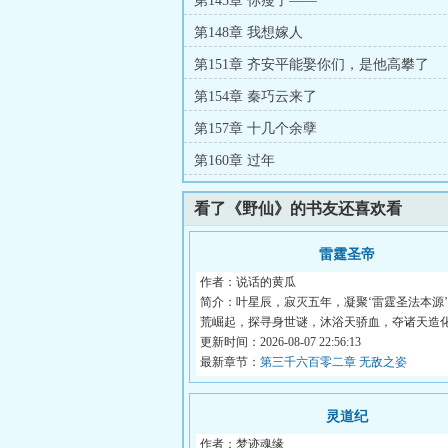
第145章 你瘦了——
第148章 我想嫁人
第151章 齐安平能娶你们，是他高攀了
第154章 秦巧云来了
第157章 十几个余孽
第160章 过年
看了《野仙》的书友还喜欢看
雷霆圣帝
作者：说话的黄瓜
简介：叶星辰，寂灭五年，凝聚‘雷霆圣法本源
荒崛起，探寻身世谜，沐浴天骄血，夺诸天造
因...
更新时间：2026-08-07 22:56:13
最新章节：
第三千六百零二章 无敌之姿
灵道纪
作者：梦迹魂缘