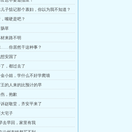
 狗官迟早要遭报应！
 你儿子惦记那个寡妇，你以为我不知道？
 行，嘴硬是吧？
断肠草
 药材来路不明
 你……你居然干这种事？
 我想安国了
 好了，都过去了
 千金小姐，学什么不好学爬墙
 厉王的人来的比预计的早
 误伤，抱歉
 告诉赵敬堂，齐安平来了
买大宅子
章 早去早回，家里有我