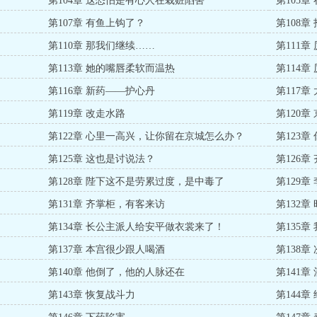
第104章 这恐怕是有心人在栽赃陷害
第105
第107章 有鱼上钩了？
第108
第110章 那我们继续……
第111章
第113章 她的嘴唇柔软而温热
第114
第116章 新药——护心丹
第117
第119章 改走水路
第120
第122章 心里一高兴，让你留在京城怎么办？
第123
第125章 这也是讨说法？
第126
第128章 陛下这不是劳累过度，是中毒了
第129
第131章 齐掌柜，有客来访
第132章
第134章 长公主派人给安平做衣裳来了！
第135章
第137章 本宫很少跟人喝酒
第138章
第140章 他倒了，他的人脉还在
第141
第143章 恢复战斗力
第144章