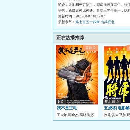
简介：天地初开万物生，脚踏祥云在其中。强
争扰，妖魔鬼神比神通。血染三界争第一，隐
众...
更新时间：2026-08-07 10:19:07
最新章节：
第七百五十四章 出兵联北
正在热播推荐
喜剧片
HD
电影解说
我不是王毛
五虎将[电影解
王大治,郭金杰,葛晓凤,苏
狄龙,姜大卫,陈观
丽
贤,王钟