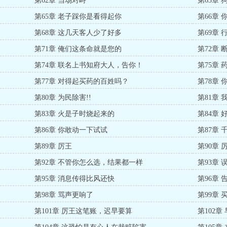
第62章 当场对峙
第63章
第65章 老子踩你是看得起你
第66章
第68章 这几天客人少了好多
第69章
第71章 俺们这条命就是您的
第72章 
第74章 联名上书知府大人，告你！
第75章
第77章 对得起买药的百姓吗？
第78章
第80章 为民除害!!
第81章
第83章 火是子时烧起来的
第84章
第86章 你敢动一下试试
第87章
第89章 厉王
第90章
第92章 不管你怎么选，结果都一样
第93章
第95章 消息传得比风还快
第96章
第98章 骂声更响了
第99章 
第101章 厉王这笔账，迟早要算
第102