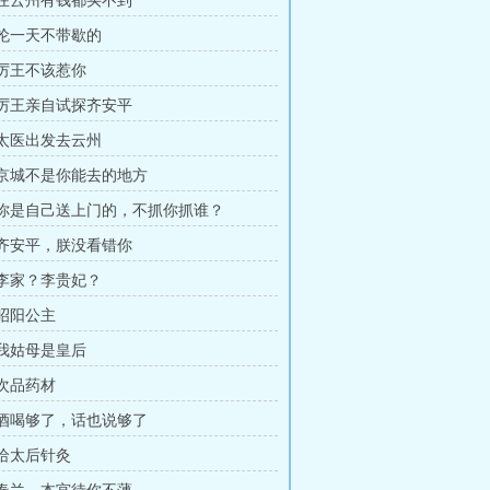
章 在云州有钱都买不到
章 抡一天不带歇的
 厉王不该惹你
章 厉王亲自试探齐安平
章 太医出发去云州
章 京城不是你能去的地方
章 你是自己送上门的，不抓你抓谁？
章 齐安平，朕没看错你
章 李家？李贵妃？
 昭阳公主
 我姑母是皇后
 次品药材
章 酒喝够了，话也说够了
 给太后针灸