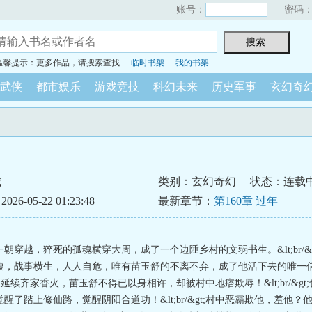
账号：
密码
温馨提示：更多作品，请搜索查找
临时书架
我的书架
武侠
都市娱乐
游戏竞技
科幻未来
历史军事
玄幻奇
城
类别：玄幻奇幻
状态：连载
6-05-22 01:23:48
最新章节：
第160章 过年
朝穿越，猝死的孤魂横穿大周，成了一个边陲乡村的文弱书生。&lt;br/&g
腹，战事横生，人人自危，唯有苗玉舒的不离不弃，成了他活下去的唯一
&gt;为延续齐家香火，苗玉舒不得已以身相许，却被村中地痞欺辱！&lt;br/&g
醒了踏上修仙路，觉醒阴阳合道功！&lt;br/&gt;村中恶霸欺他，羞他？