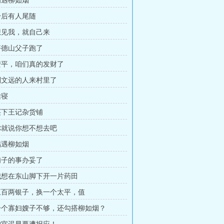
 初遇柳如烟
 身后有人尾随
 想见我，就自己来
 齐德山父子跑了
 安平，咱们真的发财了
 刘文远的人来村里了
难寝
 买下王记杂货铺
 你就说你想不想去吧
 偶遇柳如烟
 铺子的事办妥了
 我想在东山脚下开一片药田
 五百两银子，换一个太平，值
 一个寡妇嫂子不够，还勾搭柳如烟？