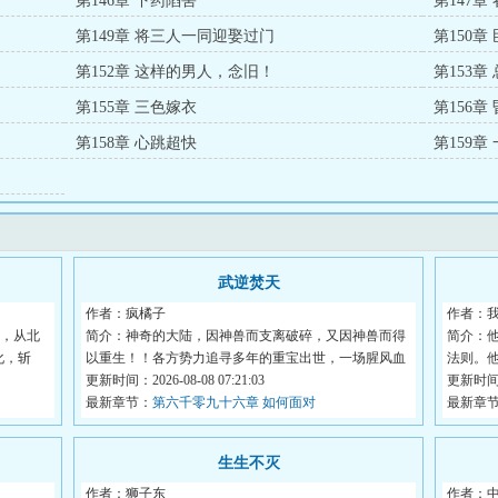
第146章 下药陷害
第147
第149章 将三人一同迎娶过门
第150
第152章 这样的男人，念旧！
第153
第155章 三色嫁衣
第156章
第158章 心跳超快
第159章
武逆焚天
作者：疯橘子
作者：
’，从北
简介：神奇的大陆，因神兽而支离破碎，又因神兽而得
简介：
化，斩
以重生！！各方势力追寻多年的重宝出世，一场腥风血
法则。
雨...
更新时间：2026-08-08 07:21:03
巫...
更新时间：2
最新章节：
第六千零九十六章 如何面对
最新章
生生不灭
作者：狮子东
作者：