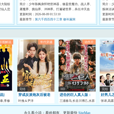
者大陆纷
简介：少年陈枫身怀绝世神器，修盖世魔功。战人界、
简介：
世仙人悲
屠魔界、挑仙界、冲神界。打遍诸世界，杀出冲天血
炼体法
路，...
更新时间：2026-08-09 01:53:10
以...
更新时间：2
最新章节：
第六千四百四十三章 修补漏洞
最新章
影视解说
年代穿越
动作片
完结
HD
完结
说]
穿成反派炮灰后被老
进击的巨人真人版：
好男儿
泰,李修
叶挽＆尹洋
三浦春马,长谷川博己,水原
张译,高露
公读心了
后篇·世界终结
希子,本乡奏多,三
永久看小说：看啥都有、更新最快
SiteMap