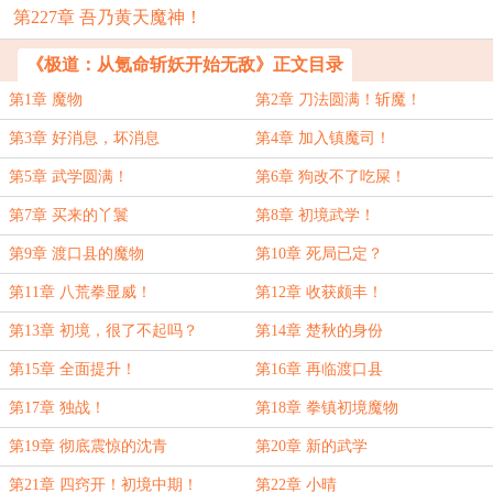
第227章 吾乃黄天魔神！
《极道：从氪命斩妖开始无敌》正文目录
第1章 魔物
第2章 刀法圆满！斩魔！
第3章 好消息，坏消息
第4章 加入镇魔司！
第5章 武学圆满！
第6章 狗改不了吃屎！
第7章 买来的丫鬟
第8章 初境武学！
第9章 渡口县的魔物
第10章 死局已定？
第11章 八荒拳显威！
第12章 收获颇丰！
第13章 初境，很了不起吗？
第14章 楚秋的身份
第15章 全面提升！
第16章 再临渡口县
第17章 独战！
第18章 拳镇初境魔物
第19章 彻底震惊的沈青
第20章 新的武学
第21章 四窍开！初境中期！
第22章 小晴