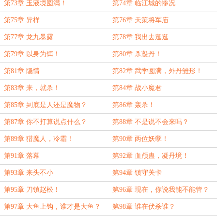
第73章 玉液境圆满！
第74章 临江城的惨况
第75章 异样
第76章 天策将军庙
第77章 龙九暴露
第78章 我出去逛逛
第79章 以身为饵！
第80章 杀凝丹！
第81章 隐情
第82章 武学圆满，外丹雏形！
第83章 来，就杀！
第84章 战小魔君
第85章 到底是人还是魔物？
第86章 轰杀！
第87章 你不打算说点什么？
第88章 不是说不会来吗？
第89章 猎魔人，冷霜！
第90章 两位妖孽！
第91章 落幕
第92章 血颅蛊，凝丹境！
第93章 来头不小
第94章 镇守关卡
第95章 刀镇赵松！
第96章 现在，你说我能不能管？
第97章 大鱼上钩，谁才是大鱼？
第98章 谁在伏杀谁？