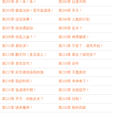
第201章 杀！杀！杀！
第202章 以身为饵
第203章 极道法则！晋升返虚境！
第204章 齐天！
第205章 还没杀爽！
第206章 人族的计划
第207章 他乡遇故知
第208章 反水？
第209章 你是人族？！
第210章 神霄极斩！
第211章 都在演！
第212章 不装了，虐杀开始！
第213章 翻天印！多宝道人！
第214章 离去？就凭你？
第215章 老实交代！
第216章 合作
第217章 好言难劝该死的鬼
第218章 天魔真经
第219章 我赶时间！
第220章 本神来了！
第221章 返虚境中期！
第222章 全面提升！
第223章 齐天，你敢反水？
第224章 压制！
第225章 镇杀魔神！
第226章 新的伪装