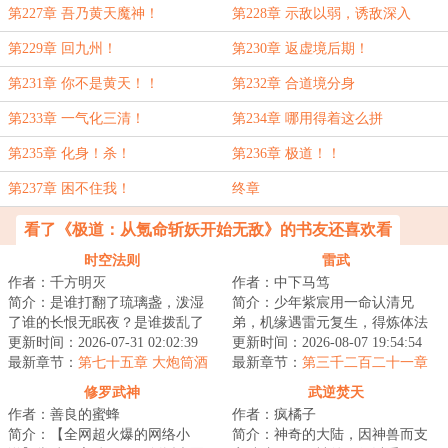
第227章 吾乃黄天魔神！
第228章 示敌以弱，诱敌深入
第229章 回九州！
第230章 返虚境后期！
第231章 你不是黄天！！
第232章 合道境分身
第233章 一气化三清！
第234章 哪用得着这么拼
第235章 化身！杀！
第236章 极道！！
第237章 困不住我！
终章
看了《极道：从氪命斩妖开始无敌》的书友还喜欢看
时空法则
雷武
作者：千方明灭
作者：中下马笃
简介：是谁打翻了琉璃盏，泼湿
简介：少年紫宸用一命认清兄
了谁的长恨无眠夜？是谁拨乱了
弟，机缘遇雷元复生，得炼体法
竖弓琴，惊扰了谁的江上无澜
更新时间：2026-07-31 02:02:39
诀，踏上强者之路。雷电淬圣
更新时间：2026-08-07 19:54:54
月？有人在在偌大...
最新章节：
第七十五章 大炮筒酒
体，造化铸天途！以...
最新章节：
第三千二百二十一章
馆
帝灵之力
修罗武神
武逆焚天
作者：善良的蜜蜂
作者：疯橘子
简介：【全网超火爆的网络小
简介：神奇的大陆，因神兽而支