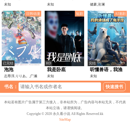
未知
4袁思俊
未知
带着信徒干翻了
健豪,沧澜
20231019
废土
日韩动漫
短剧
AI漫剧
已完结
HD
完结
泡泡
我是卧底
听懂兽语，我渔
志尊淳,りりあ。,广濑
未知
场成了海洋馆
未知
爱丽丝,宫野真守,梶裕
书名：
本站若有图片广告属于第三方接入，非本站所为，广告内容与本站无关，不代表
本站立场，请谨慎阅读。
Copyright © 2020 永久看小说 All Rights Reserved.kk
SiteMap