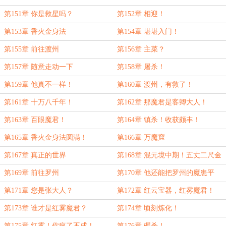
第151章 你是救星吗？
第152章 相迎！
第153章 香火金身法
第154章 堪堪入门！
第155章 前往渡州
第156章 主菜？
第157章 随意走动一下
第158章 屠杀！
第159章 他真不一样！
第160章 渡州，有救了！
第161章 十万八千年！
第162章 那魔君是客卿大人！
第163章 百眼魔君！
第164章 镇杀！收获颇丰！
第165章 香火金身法圆满！
第166章 万魔窟
第167章 真正的世界
第168章 混元境中期！五丈二尺金
身！
第169章 前往罗州
第170章 他还能把罗州的魔患平
了？
第171章 您是张大人？
第172章 红云宝器，红雾魔君！
第173章 谁才是红雾魔君？
第174章 顷刻炼化！
第175章 红雾！你疯了不成！
第176章 碾杀！