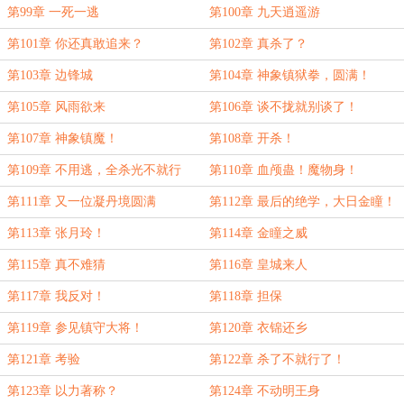
第99章 一死一逃
第100章 九天逍遥游
第101章 你还真敢追来？
第102章 真杀了？
第103章 边锋城
第104章 神象镇狱拳，圆满！
第105章 风雨欲来
第106章 谈不拢就别谈了！
第107章 神象镇魔！
第108章 开杀！
第109章 不用逃，全杀光不就行
第110章 血颅蛊！魔物身！
了！
第111章 又一位凝丹境圆满
第112章 最后的绝学，大日金瞳！
第113章 张月玲！
第114章 金瞳之威
第115章 真不难猜
第116章 皇城来人
第117章 我反对！
第118章 担保
第119章 参见镇守大将！
第120章 衣锦还乡
第121章 考验
第122章 杀了不就行了！
第123章 以力著称？
第124章 不动明王身