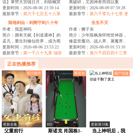
说】掌劈天宫镇日月，剑斩幽冥
离破碎，又因神兽而得以重
踏九霄，世间凡人万万亿，修罗
更新时间：2026-08-06 23:59:14
生！！各方势力追寻多年的重宝
更新时间：2026-08-09 07:59:28
成神我最狂！本天...
最新章节：
第六千七百五十八章
出世，一场腥风血雨...
最新章节：
第六千零九十七章 变
这里，到底是何地？
数出现
陆地剑仙：剑阁守剑八十年
生生不灭
作者：我是神吗
作者：狮子东
简介：拥有天赋【剑道通神】的
简介：少年陈枫身怀绝世神器，
孟凡，重生到修仙世界，成为蜀
修盖世魔功。战人界、屠魔界、
山剑派的剑阁守剑人。触摸到“七
更新时间：2026-08-06 23:53:22
挑仙界、冲神界。打遍诸世界，
更新时间：2026-08-09 01:53:10
星剑”，获得...
最新章节：
第一千八十九章 须弥
杀出冲天血路，...
最新章节：
第六千四百四十三章
山，邪佛
修补漏洞
正在热播推荐
现代都市
斯诺克
国产动漫
更新全集
HD
更新第18集
父重前行
斯诺克 肖国栋1-
当上神明后，我