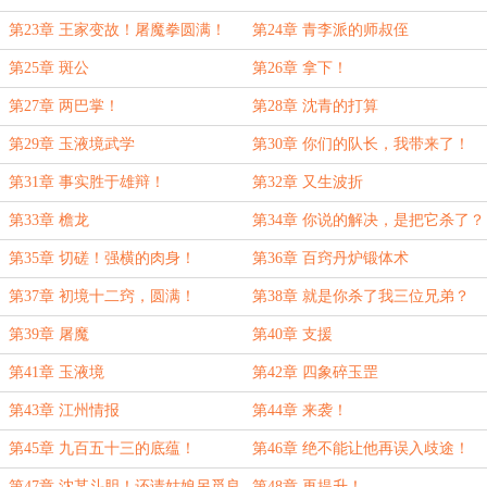
第23章 王家变故！屠魔拳圆满！
第24章 青李派的师叔侄
第25章 斑公
第26章 拿下！
第27章 两巴掌！
第28章 沈青的打算
第29章 玉液境武学
第30章 你们的队长，我带来了！
第31章 事实胜于雄辩！
第32章 又生波折
第33章 檐龙
第34章 你说的解决，是把它杀了？
第35章 切磋！强横的肉身！
第36章 百窍丹炉锻体术
第37章 初境十二窍，圆满！
第38章 就是你杀了我三位兄弟？
第39章 屠魔
第40章 支援
第41章 玉液境
第42章 四象碎玉罡
第43章 江州情报
第44章 来袭！
第45章 九百五十三的底蕴！
第46章 绝不能让他再误入歧途！
第47章 沈某斗胆！还请姑娘另觅良
第48章 再提升！