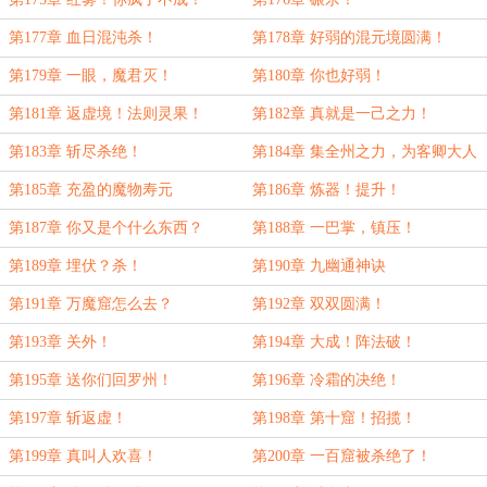
第177章 血日混沌杀！
第178章 好弱的混元境圆满！
第179章 一眼，魔君灭！
第180章 你也好弱！
第181章 返虚境！法则灵果！
第182章 真就是一己之力！
第183章 斩尽杀绝！
第184章 集全州之力，为客卿大人
炼器！
第185章 充盈的魔物寿元
第186章 炼器！提升！
第187章 你又是个什么东西？
第188章 一巴掌，镇压！
第189章 埋伏？杀！
第190章 九幽通神诀
第191章 万魔窟怎么去？
第192章 双双圆满！
第193章 关外！
第194章 大成！阵法破！
第195章 送你们回罗州！
第196章 冷霜的决绝！
第197章 斩返虚！
第198章 第十窟！招揽！
第199章 真叫人欢喜！
第200章 一百窟被杀绝了！