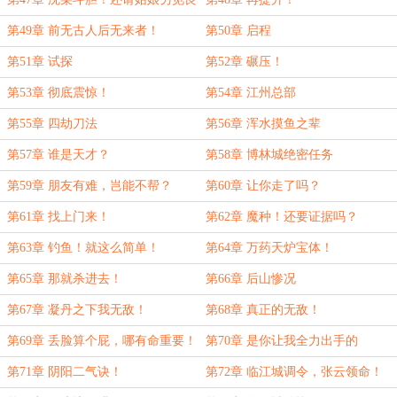
缘！
第49章 前无古人后无来者！
第50章 启程
第51章 试探
第52章 碾压！
第53章 彻底震惊！
第54章 江州总部
第55章 四劫刀法
第56章 浑水摸鱼之辈
第57章 谁是天才？
第58章 博林城绝密任务
第59章 朋友有难，岂能不帮？
第60章 让你走了吗？
第61章 找上门来！
第62章 魔种！还要证据吗？
第63章 钓鱼！就这么简单！
第64章 万药天炉宝体！
第65章 那就杀进去！
第66章 后山惨况
第67章 凝丹之下我无敌！
第68章 真正的无敌！
第69章 丢脸算个屁，哪有命重要！
第70章 是你让我全力出手的
第71章 阴阳二气诀！
第72章 临江城调令，张云领命！