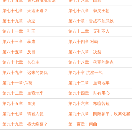
第七十五章：第八枚魔魂灵器
第七十六章：闺怨
第七十七章：天途正道？
第七十八章：棘灵王朝
第七十九章：挑逗
第八十章：舌战不如武挟
第八十一章：引玉
第八十二章：无孔不入
第八十三章：暴虐
第八十四章:对峙
第八十五章：反目
第八十六章：决裂
第八十七章：长公主
第八十八章：落寞的终点
第八十九章：迟来的复仇
第九十章:沆瀣一气
第九十一章:瓜葛
第九十二章：血裔地牢
第九十二章：血裔地牢
第九十四章：别有用心
第九十五章：血洗
第九十六章：寒暄苦短
第九十七章：请君入瓮
第九十八章：阴阳参半，坎离化婴
第九十九章：盛大终幕？
第一百章：闲曲