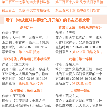
第三百五十七章 诡畸变承影诛邪
第三百五十八章 见亲故旧事重拾
第三百五十九章 兵戈交穹顶折戟
第三百六十章 画中画奇门斩首
看了《铸成魔尊从吞噬飞升开始》的书友还喜欢看
剑问九州
背景太无敌，吓得系统连夜升
作者：卫河
作者：浪天帝
级！
简介：大千世界，无奇不有。洪
简介：叶天穿越玄幻世界，成为
荒之初，有古神一画开天！悠悠
万古叶家神子。父亲是当世神
太古，有百家祖师，笑斩仙人。
更新时间：2026-08-10 00:39:37
帝，冠绝天下，镇压八荒。母亲
更新时间：2026-08-10 00:08:08
蛮荒降临，有大...
最新章节：
第1326章 摇光
是瑶池圣主，统御...
最新章节：
第1257章 仙路之前，
洗尽铅华，万法归凡！
穿成村傻，我靠道门五术横推天
六扇门第一悍捕
作者：北派二大爷
作者：爆裂无声
下
简介：道门玄衣张道玄，穿越成
简介：意外穿越大夏王朝，秦动
了张家屯人人可欺的傻子。刚睁
成为了大夏六扇门最底层的一个
眼，就遇上烂摊子：前主赌输上
更新时间：2026-08-03 16:01:08
小小协捕。眼看深陷负债，相依
更新时间：2026-08-10 01:02:50
吊，留下两的烂...
最新章节：
第92章 永远传说
为命的童养媳都...
最新章节：
第138章 宣告！
百岁修仙，长生无敌！
大熙第一剑仙
作者：月下苍穹
作者：藏花主人
简介：【百岁高龄，垂暮之年，
简介：无论前方是山河海岳，还
还能踏上修仙路吗？】&lt;br/&gt;
是妖魔神佛，天大地大，我萧凉