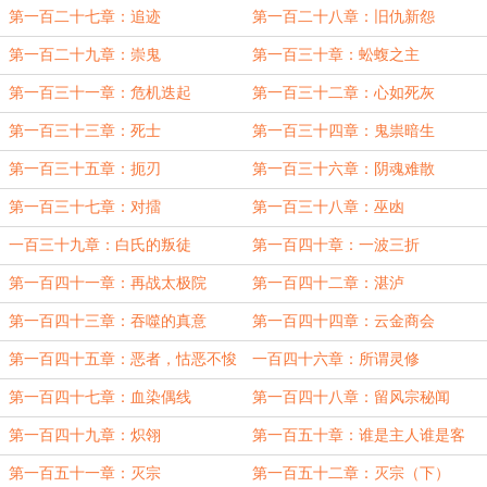
探
第一百二十七章：追迹
第一百二十八章：旧仇新怨
第一百二十九章：崇鬼
第一百三十章：蚣蝮之主
第一百三十一章：危机迭起
第一百三十二章：心如死灰
第一百三十三章：死士
第一百三十四章：鬼祟暗生
第一百三十五章：扼刃
第一百三十六章：阴魂难散
第一百三十七章：对擂
第一百三十八章：巫凼
一百三十九章：白氏的叛徒
第一百四十章：一波三折
第一百四十一章：再战太极院
第一百四十二章：湛泸
第一百四十三章：吞噬的真意
第一百四十四章：云金商会
第一百四十五章：恶者，怙恶不悛
一百四十六章：所谓灵修
第一百四十七章：血染偶线
第一百四十八章：留风宗秘闻
第一百四十九章：炽翎
第一百五十章：谁是主人谁是客
第一百五十一章：灭宗
第一百五十二章：灭宗（下）