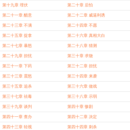
第十九章 埋伏
第二十章 后怕
第二十一章 醋意
第二十二章 威逼利诱
第二十三章 不满
第二十四章 不愿
第二十五章 捉拿
第二十六章 真相大白
第二十七章 暴怒
第二十八章 猜测
第二十九章 担忧
第三十章 求饶
第三十一章 下药
第三十二章 担忧
第三十三章 震怒
第三十四章 来袭
第三十五章 追杀
第三十六章 做戏
第三十七章 祛毒
第三十八章 示弱
第三十九章 谈判
第四十章 惨剧
第四十一章 查办
第四十二章 决定
第四十三章 轻视
第四十四章 刺杀