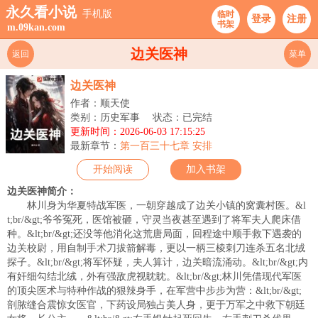
永久看小说
手机版
临时
登录
注册
书架
m.09kan.com
边关医神
返回
菜单
边关医神
作者：顺天使
类别：历史军事
状态：已完结
更新时间：2026-06-03 17:15:25
最新章节：
第一百三十七章 安排
开始阅读
加入书架
边关医神简介：
林川身为华夏特战军医，一朝穿越成了边关小镇的窝囊村医。&l
t;br/&gt;爷爷冤死，医馆被砸，守灵当夜甚至遇到了将军夫人爬床借
种。&lt;br/&gt;还没等他消化这荒唐局面，回程途中顺手救下遇袭的
边关校尉，用自制手术刀拔箭解毒，更以一柄三棱刺刀连杀五名北绒
探子。&lt;br/&gt;将军怀疑，夫人算计，边关暗流涌动。&lt;br/&gt;内
有奸细勾结北绒，外有强敌虎视眈眈。&lt;br/&gt;林川凭借现代军医
的顶尖医术与特种作战的狠辣身手，在军营中步步为营：&lt;br/&gt;
剖脓缝合震惊女医官，下药设局独占美人身，更于万军之中救下朝廷