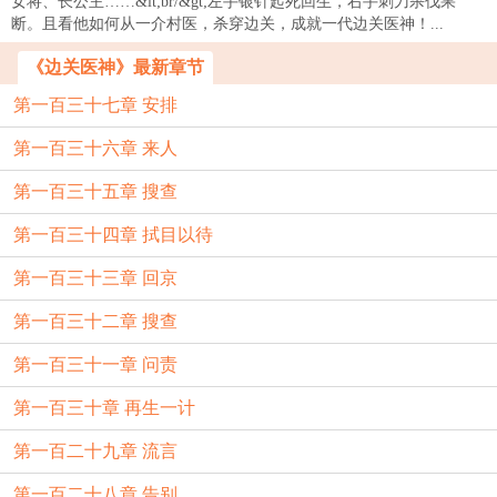
女将、长公主……&lt;br/&gt;左手银针起死回生，右手刺刀杀伐果
断。且看他如何从一介村医，杀穿边关，成就一代边关医神！...
《边关医神》最新章节
第一百三十七章 安排
第一百三十六章 来人
第一百三十五章 搜查
第一百三十四章 拭目以待
第一百三十三章 回京
第一百三十二章 搜查
第一百三十一章 问责
第一百三十章 再生一计
第一百二十九章 流言
第一百二十八章 告别