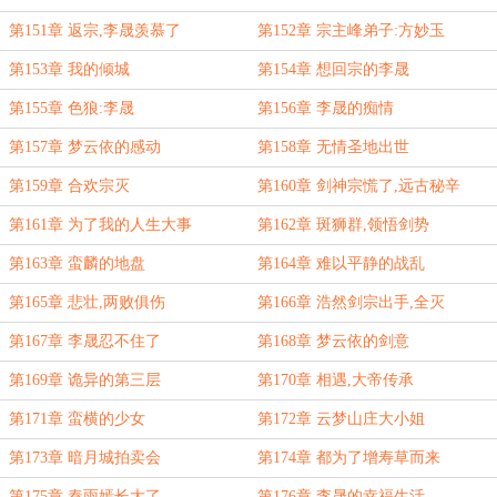
第151章 返宗,李晟羡慕了
第152章 宗主峰弟子:方妙玉
第153章 我的倾城
第154章 想回宗的李晟
第155章 色狼:李晟
第156章 李晟的痴情
第157章 梦云依的感动
第158章 无情圣地出世
第159章 合欢宗灭
第160章 剑神宗慌了,远古秘辛
第161章 为了我的人生大事
第162章 斑狮群,领悟剑势
第163章 蛮麟的地盘
第164章 难以平静的战乱
第165章 悲壮,两败俱伤
第166章 浩然剑宗出手,全灭
第167章 李晟忍不住了
第168章 梦云依的剑意
第169章 诡异的第三层
第170章 相遇,大帝传承
第171章 蛮横的少女
第172章 云梦山庄大小姐
第173章 暗月城拍卖会
第174章 都为了增寿草而来
第175章 秦雨嫣长大了
第176章 李晟的幸福生活