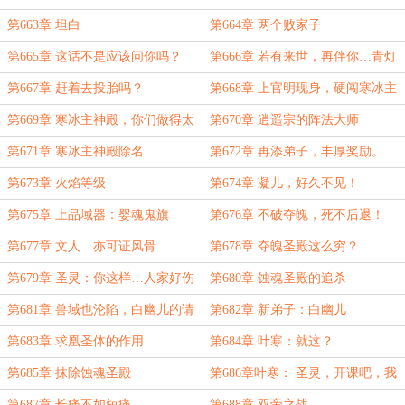
第663章 坦白
第664章 两个败家子
第665章 这话不是应该问你吗？
第666章 若有来世，再伴你…青灯
古佛
第667章 赶着去投胎吗？
第668章 上官明现身，硬闯寒冰主
神殿
第669章 寒冰主神殿，你们做得太
第670章 逍遥宗的阵法大师
过了！
第671章 寒冰主神殿除名
第672章 再添弟子，丰厚奖励。
第673章 火焰等级
第674章 凝儿，好久不见！
第675章 上品域器：婴魂鬼旗
第676章 不破夺魄，死不后退！
第677章 文人…亦可证风骨
第678章 夺魄圣殿这么穷？
第679章 圣灵：你这样…人家好伤
第680章 蚀魂圣殿的追杀
心的！
第681章 兽域也沦陷，白幽儿的请
第682章 新弟子：白幽儿
求
第683章 求凰圣体的作用
第684章 叶寒：就这？
第685章 抹除蚀魂圣殿
第686章叶寒： 圣灵，开课吧，我
跪着听
第687章 长痛不如短痛
第688章 双帝之战