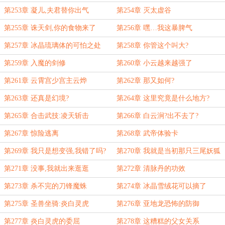
第253章 凝儿,夫君替你出气
第254章 灭太虚谷
第255章 诛天剑,你的食物来了
第256章 嘿…我这暴脾气
第257章 冰晶琉璃体的可怕之处
第258章 你管这个叫大?
第259章 入魔的剑修
第260章 小云越来越强了
第261章 云霄宫少宫主云烨
第262章 那又如何?
第263章 还真是幻境?
第264章 这里究竟是什么地方?
第265章 合击武技:凌天斩击
第266章 白云涧?出不去了?
第267章 惊险逃离
第268章 武帝体验卡
第269章 我只是想变强,我错了吗?
第270章 我就是当初那只三尾妖狐
第271章 没事,我就出来逛逛
第272章 清脉丹的功效
第273章 杀不完的刀锋魔蛛
第274章 冰晶雪绒花可以摘了
第275章 圣兽坐骑:炎白灵虎
第276章 亚地龙恐怖的防御
第277章 炎白灵虎的委屈
第278章 这糟糕的父女关系