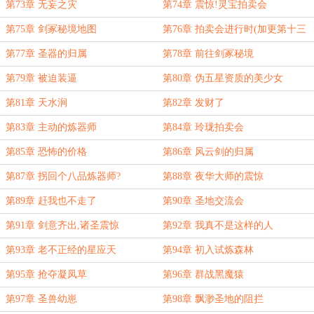
章)
第73章 无妄之灾
第74章 震惊!灵宝拍卖会
第75章 剑冢秘境地图
第76章 拍卖会进行时(加更第十三
章)
第77章 圣器的归属
第78章 前往剑冢秘境
第79章 被迫装逼
第80章 伪五星资质的美少女
第81章 天水涧
第82章 发财了
第83章 主动的炼器师
第84章 玲珑拍卖会
第85章 恐怖的价格
第86章 风云剑的归属
第87章 拐回个八品炼器师?
第88章 夜华大师的震惊
第89章 赶我也不走了
第90章 圣地交流会
第91章 剑意齐出,诸圣震惊
第92章 我真不是这样的人
第93章 老不正经的星应天
第94章 初入试炼森林
第95章 抢夺凝凤草
第96章 群战黑魔猿
第97章 圣兽幼崽
第98章 飘渺圣地的阻拦