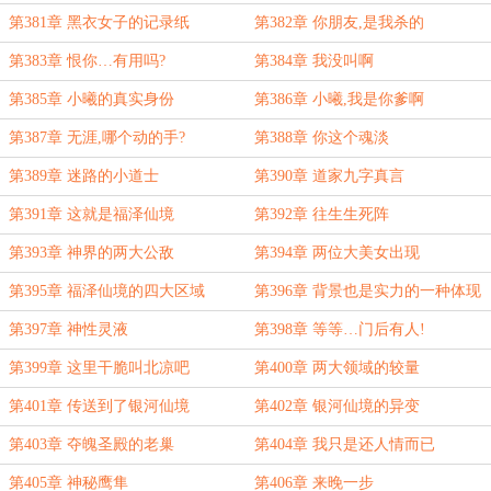
第381章 黑衣女子的记录纸
第382章 你朋友,是我杀的
第383章 恨你…有用吗?
第384章 我没叫啊
第385章 小曦的真实身份
第386章 小曦,我是你爹啊
第387章 无涯,哪个动的手?
第388章 你这个魂淡
第389章 迷路的小道士
第390章 道家九字真言
第391章 这就是福泽仙境
第392章 往生生死阵
第393章 神界的两大公敌
第394章 两位大美女出现
第395章 福泽仙境的四大区域
第396章 背景也是实力的一种体现
第397章 神性灵液
第398章 等等…门后有人!
第399章 这里干脆叫北凉吧
第400章 两大领域的较量
第401章 传送到了银河仙境
第402章 银河仙境的异变
第403章 夺魄圣殿的老巢
第404章 我只是还人情而已
第405章 神秘鹰隼
第406章 来晚一步