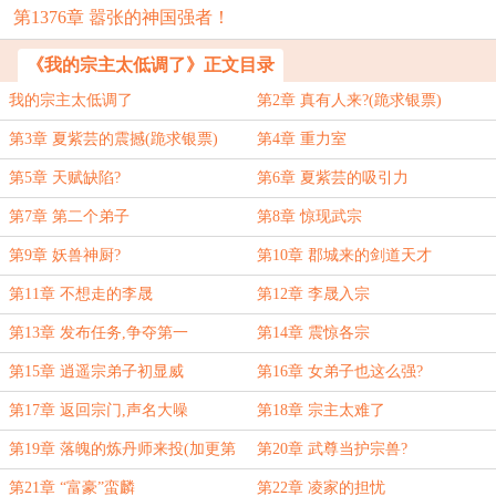
第1376章 嚣张的神国强者！
《我的宗主太低调了》正文目录
我的宗主太低调了
第2章 真有人来?(跪求银票)
第3章 夏紫芸的震撼(跪求银票)
第4章 重力室
第5章 天赋缺陷?
第6章 夏紫芸的吸引力
第7章 第二个弟子
第8章 惊现武宗
第9章 妖兽神厨?
第10章 郡城来的剑道天才
第11章 不想走的李晟
第12章 李晟入宗
第13章 发布任务,争夺第一
第14章 震惊各宗
第15章 逍遥宗弟子初显威
第16章 女弟子也这么强?
第17章 返回宗门,声名大噪
第18章 宗主太难了
第19章 落魄的炼丹师来投(加更第
第20章 武尊当护宗兽?
一章)
第21章 “富豪”蛮麟
第22章 凌家的担忧