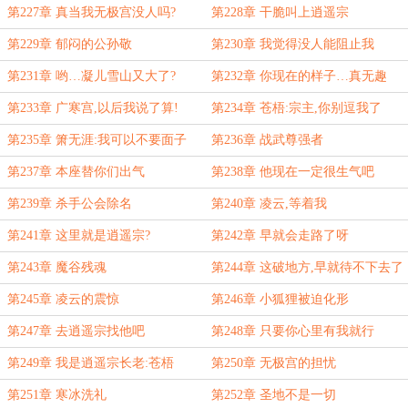
第227章 真当我无极宫没人吗?
第228章 干脆叫上逍遥宗
第229章 郁闷的公孙敬
第230章 我觉得没人能阻止我
第231章 哟…凝儿雪山又大了?
第232章 你现在的样子…真无趣
第233章 广寒宫,以后我说了算!
第234章 苍梧:宗主,你别逗我了
第235章 箫无涯:我可以不要面子
第236章 战武尊强者
吗?
第237章 本座替你们出气
第238章 他现在一定很生气吧
第239章 杀手公会除名
第240章 凌云,等着我
第241章 这里就是逍遥宗?
第242章 早就会走路了呀
第243章 魔谷残魂
第244章 这破地方,早就待不下去了
第245章 凌云的震惊
第246章 小狐狸被迫化形
第247章 去逍遥宗找他吧
第248章 只要你心里有我就行
第249章 我是逍遥宗长老:苍梧
第250章 无极宫的担忧
第251章 寒冰洗礼
第252章 圣地不是一切