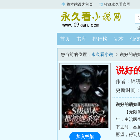
将本站设为首页
收藏永久看官网
首页
书库
排行榜
完本
仙侠
您当前的位置：
永久看小说
-> 说好的
说好
作者：锦
更新时间：202
说好的萌妹
【无限
年，主治医
下去时，她
愿望，得到想
加入书架