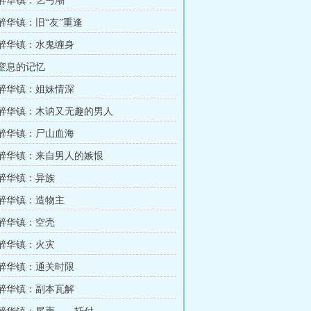
章 醉华镇：乞丐潮
 醉华镇：旧“友”重逢
章 醉华镇：水鬼缠身
 窒息的记忆
章 醉华镇：姐妹情深
章 醉华镇：木讷又无趣的男人
章 醉华镇：尸山血海
章 醉华镇：来自男人的嫉恨
 醉华镇：异族
章 醉华镇：造物主
 醉华镇：空壳
 醉华镇：火灾
章 醉华镇：通关时限
章 醉华镇：副本瓦解