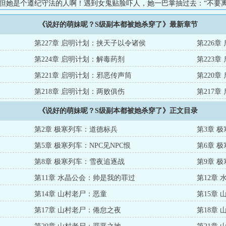
”但她是个遵纪守法的人啊！遇到女鬼贴脸吓人，她一巴掌抽过去：“不要
准的社交距离。”厨师把七窍淌血的人头端上她的餐桌，她举手抗议：“你
《说好的萌妹呢？S级副本都被她杀穿了》最新章节
？我不吃这么不卫生的东西。”笑得含情脉脉的“丈夫”对她举起拳头，她抢
：“家暴是违法的，你不知道吗？”弹幕：，惊悚游戏里来了个道德标兵。.
第227章 启明计划：挟天子以令诸侯
第226
第224章 启明计划：解毒药剂
第223
第221章 启明计划：邪恶传声筒
第220
第218章 启明计划：两败俱伤
第217
《说好的萌妹呢？S级副本都被她杀穿了》正文目录
第2章 极寒列车：道德标兵
第3章 
第5章 极寒列车：NPC见NPC恨
第6章 
第8章 极寒列车：雪夜追逐战
第9章 
第11章 水晶公会：帅是我的罪过
第12章
第14章 山村老尸：恶童
第15章
第17章 山村老尸：倦怠之夜
第18章