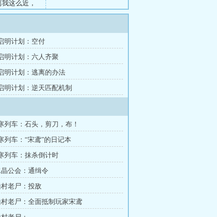
离我这么近，
们餐厅的营业
先一拳把人家
..
章 启明计划：空付
章 启明计划：六人齐聚
章 启明计划：逃离的办法
章 启明计划：逆天匹配机制
极寒列车：石头，剪刀，布！
极寒列车：“宋鸢”的日记本
极寒列车：抹杀倒计时
 水晶公会：通缉令
 山村老尸：投敌
 山村老尸：全面抵制玩家宋鸢