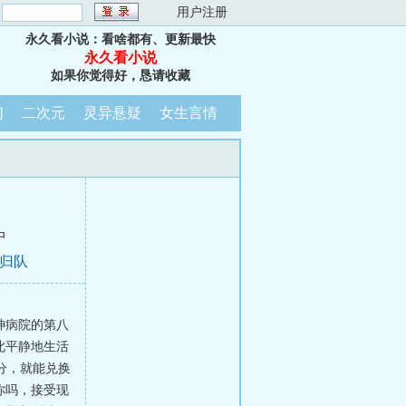
：
用户注册
永久看小说：看啥都有、更新最快
永久看小说
如果你觉得好，恳请收藏
幻
二次元
灵异悬疑
女生言情
中
：归队
神病院的第八
此平静地生活
分，就能兑换
了你吗，接受现