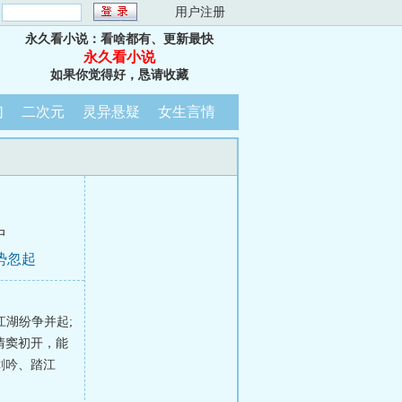
：
用户注册
永久看小说：看啥都有、更新最快
永久看小说
如果你觉得好，恳请收藏
幻
二次元
灵异悬疑
女生言情
中
势忽起
江湖纷争并起;
情窦初开，能
剑吟、踏江