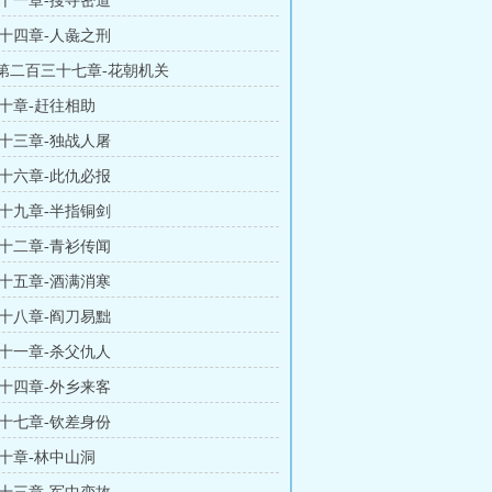
十一章-搜寻密道
十四章-人彘之刑
章 第二百三十七章-花朝机关
十章-赶往相助
十三章-独战人屠
十六章-此仇必报
十九章-半指铜剑
十二章-青衫传闻
十五章-酒满消寒
十八章-阎刀易黜
十一章-杀父仇人
十四章-外乡来客
十七章-钦差身份
十章-林中山洞