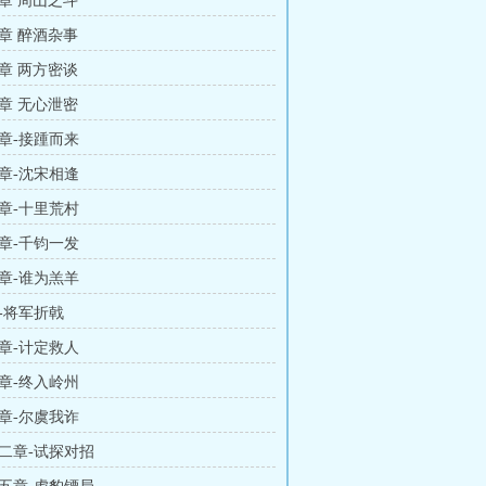
章 周山之斗
章 醉酒杂事
章 两方密谈
章 无心泄密
章-接踵而来
章-沈宋相逢
章-十里荒村
章-千钧一发
章-谁为羔羊
-将军折戟
章-计定救人
章-终入岭州
章-尔虞我诈
二章-试探对招