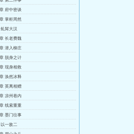
章 第二件事
章 府中密谈
章 掌柜周然
 虬髯大汉
章 长老费魏
章 潜入柳庄
章 脱身之计
章 现身相救
章 涣然冰释
章 英离相赠
章 凉州巷内
章 线索重重
章 墨门往事
 以一敌二