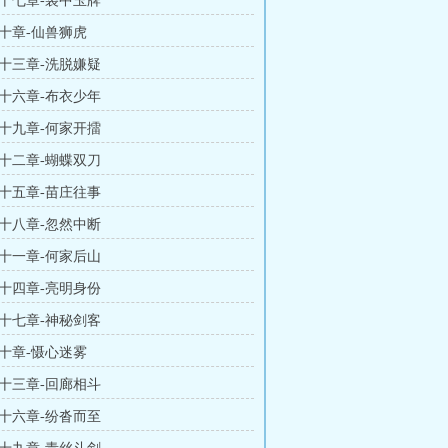
十七章-袋中玉牌
十章-仙兽狮虎
十三章-洗脱嫌疑
十六章-布衣少年
十九章-何家开擂
十二章-蝴蝶双刀
十五章-苗庄往事
十八章-忽然中断
十一章-何家后山
十四章-亮明身份
十七章-神秘剑客
十章-慑心迷雾
十三章-回廊相斗
十六章-纷沓而至