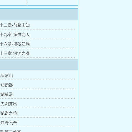
十二章-前路未知
十九章-负剑之人
十六章-堪破幻局
十三章-深渊之凝
无归后山
传功授器
雪貂献器
 刀剑齐出
 范谋之策
 血丹六合