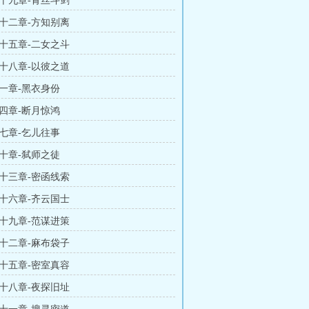
十九章-青丝斗剑
十二章-方知别离
十五章-二女之斗
十八章-以彼之道
一章-黑衣身份
四章-断月惊鸿
七章-乞儿往事
十章-弑师之徒
十三章-密函线索
十六章-齐云国士
十九章-范谋进策
十二章-麻布袋子
十五章-密室真容
十八章-夜探旧址