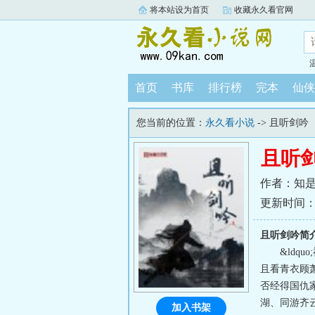
将本站设为首页
收藏永久看官网
首页
书库
排行榜
完本
仙侠
您当前的位置：
永久看小说
-> 且听剑吟
且听
作者：知
更新时间：202
且听剑吟简
&ldq
且看青衣顾
否经得国仇
湖、同游齐云
加入书架