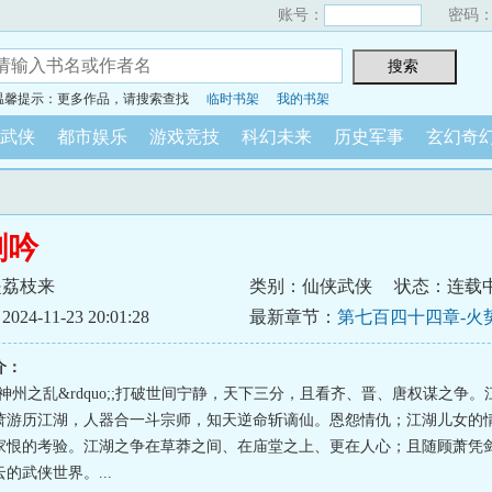
账号：
密码
温馨提示：更多作品，请搜索查找
临时书架
我的书架
武侠
都市娱乐
游戏竞技
科幻未来
历史军事
玄幻奇
剑吟
是荔枝来
类别：仙侠武侠
状态：连载
4-11-23 20:01:28
最新章节：
第七百四十四章-火
介：
uo;神州之乱&rdquo;;打破世间宁静，天下三分，且看齐、晋、唐权谋之争。
萧游历江湖，人器合一斗宗师，知天逆命斩谪仙。恩怨情仇；江湖儿女的
家恨的考验。江湖之争在草莽之间、在庙堂之上、更在人心；且随顾萧凭
的武侠世界。...