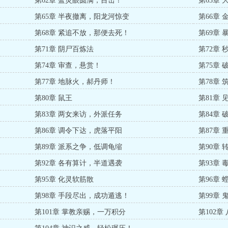
第62章 蓝灵眼圆满，目击！
第63章 
第65章 半夜撤离，阳龙河惊变
第66章
第68章 紧追不放，那便去死！
第69章
第71章 阴尸百炼法
第72章
第74章 审查，悬赏！
第75章
第77章 地脉火，郝丹师！
第78章
第80章 鼠王
第81章
第83章 两女来访，外派任务
第84章
第86章 调令下达，虎落平阳
第87章
第89章 派系之争，低调龟缩
第90章
第92章 各有算计，半道遇袭
第93章 
第95章 化灵软筋散
第96章
第98章 手段尽出，成功遁逃！
第99章
第101章 掌教亲赐，一万积分
第102