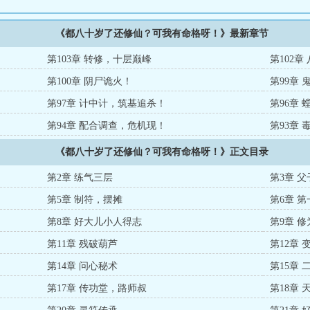
《都八十岁了还修仙？可我有命格呀！》最新章节
第103章 转修，十层巅峰
第102
第100章 阴尸诡火！
第99章
第97章 计中计，筑基追杀！
第96章
第94章 配合调查，危机现！
第93章 
《都八十岁了还修仙？可我有命格呀！》正文目录
第2章 练气三层
第3章 
第5章 制符，摆摊
第6章 
第8章 好大儿小人得志
第9章 
第11章 残破葫芦
第12章
第14章 问心秘术
第15章
第17章 传功堂，路师叔
第18章