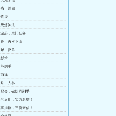
 好大儿来信
 自省，返回
储物袋
 九元炼神法
 风波起，宗门任务
 送符，再次下山
 内贼，反杀
风影术
葫芦到手
上前线
 击杀，入林
 交易会，破阶丹到手
 练气后期，实力激增！
 战事加剧，三份来信！