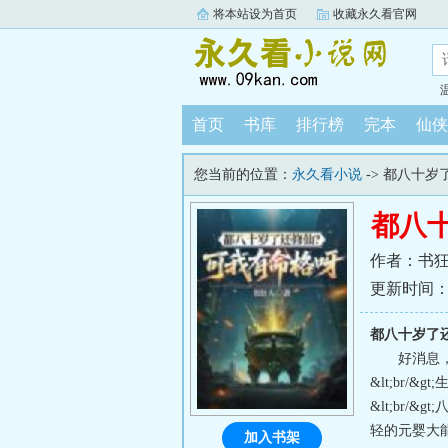
将本站设为首页
收藏永久看官网
首页
书库
排行榜
完本
仙侠
您当前的位置：
永久看小说
-> 都八十
都八
作者：书
更新时间：202
都八十岁了
好消息，
&lt;br
&lt;br/
轻的元婴大能！
加入书架