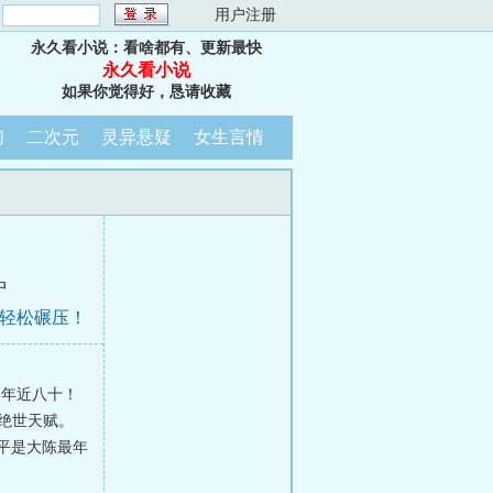
：
用户注册
永久看小说：看啥都有、更新最快
永久看小说
如果你觉得好，恳请收藏
幻
二次元
灵异悬疑
女生言情
中
，轻松碾压！
已年近八十！
：绝世天赋。
，洛平是大陈最年