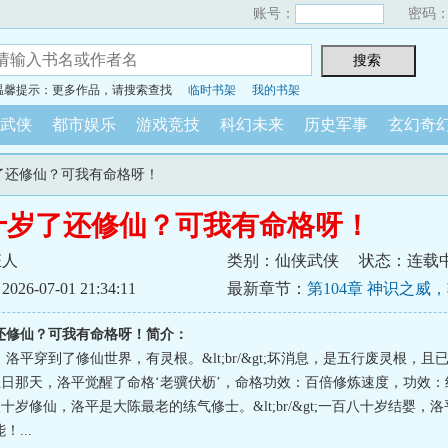
账号：
密码
温馨提示：更多作品，请搜索查找
临时书架
我的书架
武侠
都市娱乐
游戏竞技
科幻未来
历史军事
玄幻奇
岁了还修仙？可我有命格呀！
十岁了还修仙？可我有命格呀！
狂人
类别：仙侠武侠
状态：连载
6-07-01 21:34:11
最新章节：
第104章 神识之威
还修仙？可我有命格呀！简介：
洛平穿到了修仙世界，有灵根。&lt;br/&gt;坏消息，是五行废灵根，且
/&gt;生日那天，洛平觉醒了命格‘老骥伏枥’，命格功效：百倍修炼速度，功效
&gt;八十岁修仙，洛平是大陈最老的练气修士。&lt;br/&gt;一百八十岁结婴
...