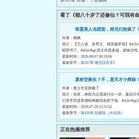
第103章 转修，十层巅峰
看了《都八十岁了还修仙？可我有
笨蛋美人当团宠，师兄们抢疯了
作者：燃枫
简介：【万人迷、多男主、雄竞修罗场】&lt;br/&
昭穿书了。&lt;br/&gt;原主作恶多端，娇纵任性。&
更新时间：2026-08-07 00:18:06
最新章节：
第367章 继兄沈长安1
废材交换生？不，是天才小师妹
作者：黄少天安静极了
简介：前世，林歌为云境派付出一切，最后只
们亲手扔进兽潮给林婉偿命的下场。&lt;br/&gt;重
更新时间：2026-07-28 23:51:02
最新章节：
第420章 回家啦（大结局）
正在热播推荐