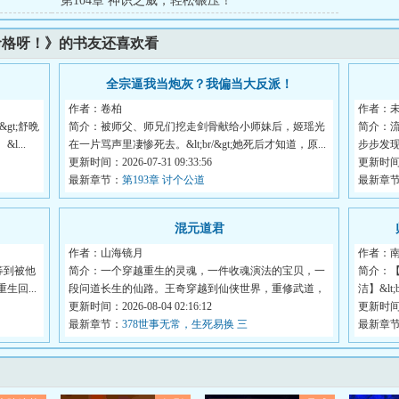
第104章 神识之威，轻松碾压！
命格呀！》的书友还喜欢看
！
全宗逼我当炮灰？我偏当大反派！
作者：卷柏
作者：
gt;舒晩
简介：被师父、师兄们挖走剑骨献给小师妹后，姬瑶光
简介：
l...
在一片骂声里凄惨死去。&lt;br/&gt;她死后才知道，原...
步步发
更新时间：2026-07-31 09:33:56
密。...
更新时间：2
最新章节：
第193章 讨个公道
最新章
！
混元道君
作者：山海镜月
作者：
等到被他
简介：一个穿越重生的灵魂，一件收魂演法的宝贝，一
简介：【
生回...
段问道长生的仙路。王奇穿越到仙侠世界，重修武道，
洁】&l
炼...
更新时间：2026-08-04 02:16:12
男...
更新时间：2
最新章节：
378世事无常，生死易换 三
最新章