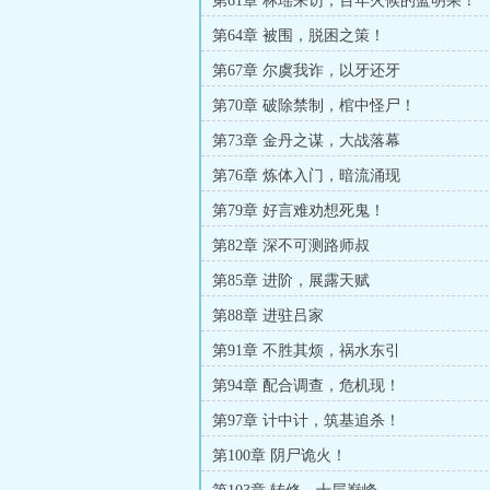
第61章 林瑶来访，百年火候的蓝明果！
第64章 被围，脱困之策！
第67章 尔虞我诈，以牙还牙
第70章 破除禁制，棺中怪尸！
第73章 金丹之谋，大战落幕
第76章 炼体入门，暗流涌现
第79章 好言难劝想死鬼！
第82章 深不可测路师叔
第85章 进阶，展露天赋
第88章 进驻吕家
第91章 不胜其烦，祸水东引
第94章 配合调查，危机现！
第97章 计中计，筑基追杀！
第100章 阴尸诡火！