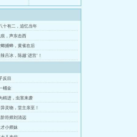
章 八十有二，追忆当年
 鬼痕，声东击西
 螳螂捕蝉，黄雀在后
毒辣吕冰，陈越‘进宫’！
父子反目
第一桶金
修为精进，虫害来袭
 变异灵物，堂主亲至！
 二阶符师刘清远
 天才小师妹