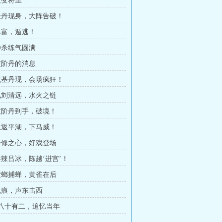
大变将至
 金丹现身，大阵告破！
 暴富，遁逃！
 秒杀练气圆满
 破阶丹的消息
 筑基丹现，会场疯狂！
 见刘清远，水火之链
 破阶丹到手，破境！
 重返平湖，下马威！
 转修之心，好戏登场
毒辣吕冰，陈越‘进宫’！
 螳螂捕蝉，黄雀在后
 鬼痕，声东击西
章 八十有二，追忆当年