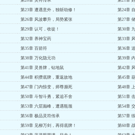
第20章 灵符传承
第21章
第23章 遭遇意外，独斩劫修！
第24章
第26章 风波攀升，局势紧张
第27章 
第29章 认可，收徒！
第30章
第32章 养神宝药
第33章
第35章 百箭符
第36章
第38章 万化隐元功
第39章
第41章 灵兽牌，钻地鼠
第42章 
第44章 积攒底牌，重返故地
第45章 
第47章 门内惊变，师尊濒死
第48章 
第50章 斗智斗勇，紧追不舍
第51章
第53章 六层巅峰，遭遇瓶颈
第54章
第56章 极品灵符传承
第57章
第59章 见柳万剑，再得底牌！
第60章