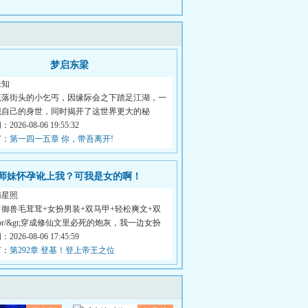
梦启东梁
未知
流落街头的小乞丐，因缘际会之下踏足江湖，一
现自己的身世，同时揭开了这世界更大的秘
026-08-06 19:55:32
节：
第一四一五章 你，带吾离开!
师妹怀孕讹上我？可我是女的啊！
南星照
御兽毛茸茸+女扮男装+双马甲+轻松爽文+双
t;br/&gt;穿成修仙文里必死的炮灰，我一边女扮
026-08-06 17:45:59
节：
第292章 登基！登上帝王之位