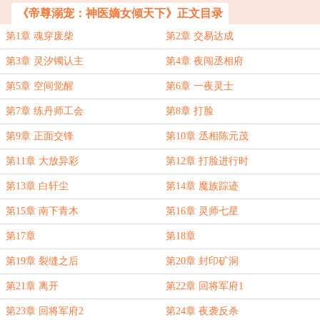
《帝尊溺宠：神医嫡女倾天下》正文目录
第1章 魂穿废柴
第2章 交易达成
第3章 灵汐镯认主
第4章 夜闯丞相府
第5章 空间觉醒
第6章 一夜灵士
第7章 练丹师工会
第8章 打脸
第9章 正面交锋
第10章 丞相陈元茂
第11章 大放异彩
第12章 打脸进行时
第13章 白轩尘
第14章 魔族踪迹
第15章 南下青木
第16章 灵师七星
第17章
第18章
第19章 裂缝之后
第20章 封印矿洞
第21章 离开
第22章 回将军府1
第23章 回将军府2
第24章 夜袭反杀