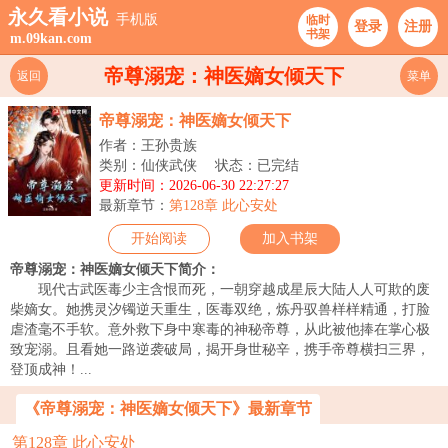
永久看小说
手机版
临时
登录
注册
书架
m.09kan.com
帝尊溺宠：神医嫡女倾天下
返回
菜单
帝尊溺宠：神医嫡女倾天下
作者：王孙贵族
类别：仙侠武侠
状态：已完结
更新时间：2026-06-30 22:27:27
最新章节：
第128章 此心安处
开始阅读
加入书架
帝尊溺宠：神医嫡女倾天下简介：
现代古武医毒少主含恨而死，一朝穿越成星辰大陆人人可欺的废
柴嫡女。她携灵汐镯逆天重生，医毒双绝，炼丹驭兽样样精通，打脸
虐渣毫不手软。意外救下身中寒毒的神秘帝尊，从此被他捧在掌心极
致宠溺。且看她一路逆袭破局，揭开身世秘辛，携手帝尊横扫三界，
登顶成神！...
《帝尊溺宠：神医嫡女倾天下》最新章节
第128章 此心安处