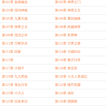
第101章 血脉融合
第102章 神界之门
第103章 混沌神格
第104章 神界之主
第105章 九重天巅
第106章 重回巅峰
第107章 神界之主
第108章 跨越神界
第109章 混沌之外
第110章 世界树
第111章 万树共生
第112章 万界之桥
第113章 回家
第114章 大婚归位
第115章
第116章 蜜月日常
第117章 小团子
第118章 君念苏
第119章 九九带娃
第120章 小主人养成记
第121章 母女日常
第122章 锋芒初露
第123章 小大人
第124章 成长
第125章 旧友来访
第126章 团圆夜