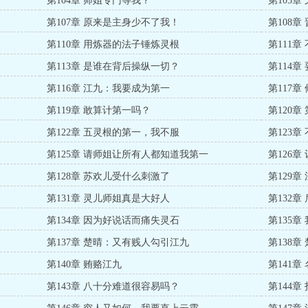
第104章 师姐专门等我？
第105章
第107章 原来是主身少不了我！
第108
第110章 用炼器的法子锤炼灵根
第111
第113章 是谁在背后操纵一切？
第114
第116章 江九：我要成为第一
第117
第119章 敢算计第一吗？
第120章
第122章 五灵根的第一，我不服
第123
第125章 请师姐让所有人都知道我第一
第126
第128章 苏欢儿受什么刺激了
第129
第131章 灵儿师姐真是大好人
第132
第134章 因为好说话而痛失灵石
第135
第137章 楚晴：又有贱人勾引江九
第138
第140章 贿赂江九
第141章
第143章 八十分难道很容易吗？
第144章