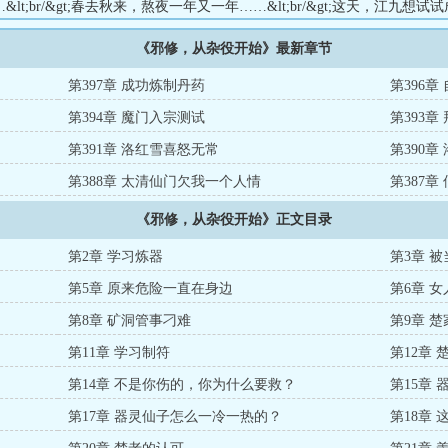
lt;br/&gt;春去秋来，熬夜一年又一年……&lt;br/&gt;这天，江九想试
&gt;下一刻，器鼎横空，丹霞漫天，符箓成海，阵图遮天，神体蔽日……&lt;br/
《邪修，从杂役开始》最新章节
t;br/&gt;仙界震动。&lt;br/&gt;仙界同辈的第一天骄看着这一幕，默
人生……&lt;br/&gt;曾经退婚的未婚妻，悔恨交加地赶来：“...
第397章 成功炼制丹药
第396章
第394章 魔门入宗测试
第393章
第391章 洛红雪喜怒无常
第390
第388章 太清仙门欠我一个人情
第387
《邪修，从杂役开始》正文目录
第2章 学习炼器
第3章 
第5章 原来危险一直在身边
第6章 
第8章 矿洞管事刁难
第9章 
第11章 学习制符
第12章
第14章 不是你伤的，你为什么要救？
第15章
第17章 器灵仙子怎么一冷一热的？
第18章