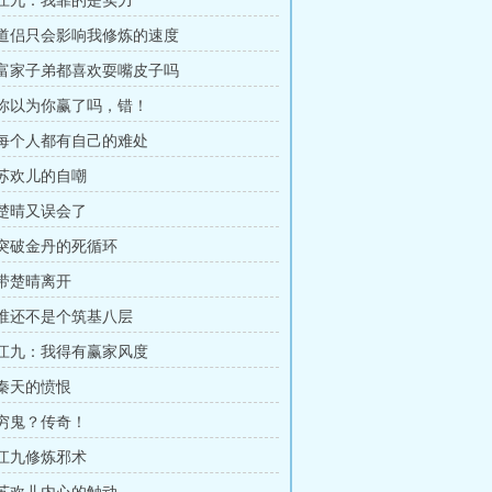
章 江九：我靠的是实力
章 道侣只会影响我修炼的速度
章 富家子弟都喜欢耍嘴皮子吗
章 你以为你赢了吗，错！
章 每个人都有自己的难处
 苏欢儿的自嘲
 楚晴又误会了
章 突破金丹的死循环
 带楚晴离开
章 谁还不是个筑基八层
章 江九：我得有赢家风度
 秦天的愤恨
 穷鬼？传奇！
 江九修炼邪术