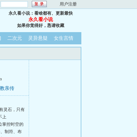
：
用户注册
永久看小说：看啥都有、更新最快
永久看小说
如果你觉得好，恳请收藏
幻
二次元
灵异悬疑
女生言情
中
罗教亲传
没有灵石，只有
不上
一位掌控时空的
丹、制符、布