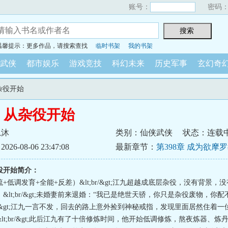
账号：
密码
温馨提示：更多作品，请搜索查找
临时书架
我的书架
武侠
都市娱乐
游戏竞技
科幻未来
历史军事
玄幻奇
杂役开始
，从杂役开始
思沐
类别：仙侠武侠
状态：连载
6-08-06 23:47:08
最新章节：
第398章 成为欲摩
役开始简介：
+低调发育+全能+反差）&lt;br/&gt;江九超越成底层杂役，没有背景，
&lt;br/&gt;未婚妻前来退婚：“我已是绝世天骄，你只是杂役废物，你配
;br/&gt;江九一言不发，回去的路上意外捡到神秘戒指，发现里面居然住着
lt;br/&gt;此后江九有了十倍修炼时间，他开始低调修炼，熬夜炼器、炼