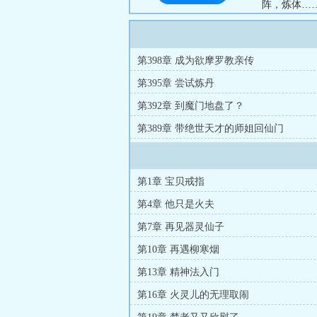
阵，炼体……&
&lt;br/
铺满苍穹！&l
神的修为，怀疑
第398章 成为欲摩罗教亲传
第395章 尝试炼丹
第392章 到魔门地盘了？
第389章 带绝世天才的师姐回仙门
第1章 宝贝戒指
第4章 他只是火夫
第7章 再见器灵仙子
第10章 再遇柳寒烟
第13章 精神法入门
第16章 火灵儿的无理取闹