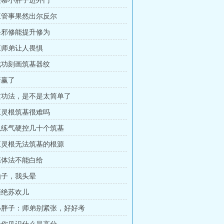
 羡慕小胖子进外门
 王管事果然出尔反尔
 杀邪修能提升修为
 江师弟让人畏惧
 成功刻画筑基器纹
赌赢了
 这功法，是不是太简单了
 五灵根筑基很难吗
 以练气硬控几十个筑基
 五灵根无法筑基的根源
 炼体法不能白给
 仙子，我头晕
 拒绝苏欢儿
 小胖子：师弟别紧张，好好考