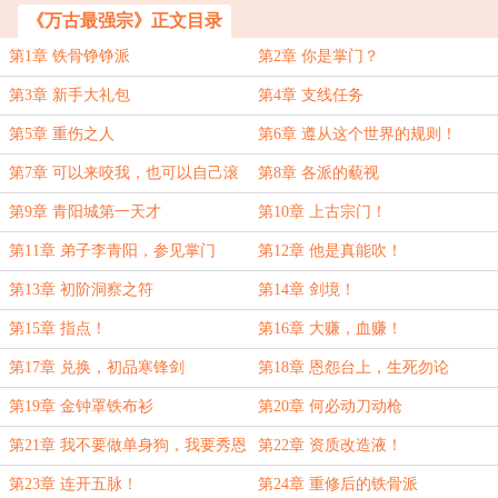
《万古最强宗》正文目录
第1章 铁骨铮铮派
第2章 你是掌门？
第3章 新手大礼包
第4章 支线任务
第5章 重伤之人
第6章 遵从这个世界的规则！
第7章 可以来咬我，也可以自己滚
第8章 各派的藐视
蛋
第9章 青阳城第一天才
第10章 上古宗门！
第11章 弟子李青阳，参见掌门
第12章 他是真能吹！
第13章 初阶洞察之符
第14章 剑境！
第15章 指点！
第16章 大赚，血赚！
第17章 兑换，初品寒锋剑
第18章 恩怨台上，生死勿论
第19章 金钟罩铁布衫
第20章 何必动刀动枪
第21章 我不要做单身狗，我要秀恩
第22章 资质改造液！
爱！
第23章 连开五脉！
第24章 重修后的铁骨派