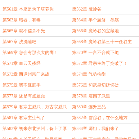
第561章 本座是为了培养你
第562章 魔岭谷
第563章 暗器，有毒
第564章 半个魔修，墨殇
第565章 就不信杀不光
第566章 魔岭谷的宝藏地
第567章 洗洗睡吧
第568章 魔岭谷第三十一任谷主
第569章 怎会有那么大的鹰！
第570章 一言不合就下跪
第571章 血云天残经
第572章 君宗主终于突破了！
第573章 西运州宗门来战
第574章 气势抗衡
第575章 我不嫌脏手
第576章 和武皇切磋切磋
第577章 还是有点差距
第578章 震撼了武皇
第579章 君宗主威武，万古宗威武
第580章 连升三品
第581章 君宗主生气了
第582章 雪踪谷，在什么地方
第583章 初来东北泸州，备上了厚
第584章 师姐，我们来了！