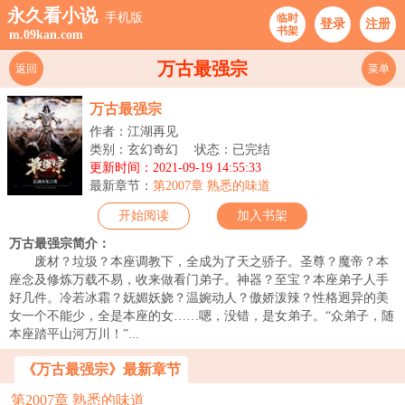
永久看小说
手机版
临时
登录
注册
书架
m.09kan.com
万古最强宗
返回
菜单
万古最强宗
作者：江湖再见
类别：玄幻奇幻
状态：已完结
更新时间：2021-09-19 14:55:33
最新章节：
第2007章 熟悉的味道
开始阅读
加入书架
万古最强宗简介：
废材？垃圾？本座调教下，全成为了天之骄子。圣尊？魔帝？本
座念及修炼万载不易，收来做看门弟子。神器？至宝？本座弟子人手
好几件。冷若冰霜？妩媚妖娆？温婉动人？傲娇泼辣？性格迥异的美
女一个不能少，全是本座的女……嗯，没错，是女弟子。“众弟子，随
本座踏平山河万川！”...
《万古最强宗》最新章节
第2007章 熟悉的味道