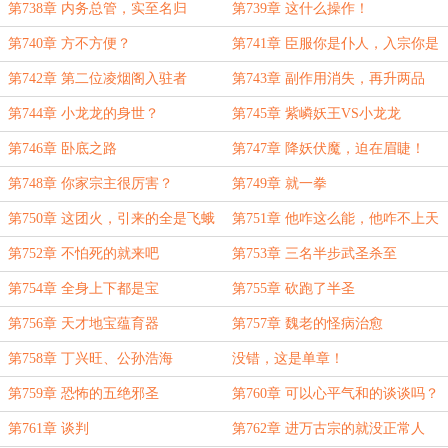
第738章 内务总管，实至名归
第739章 这什么操作！
第740章 方不方便？
第741章 臣服你是仆人，入宗你是
弟子
第742章 第二位凌烟阁入驻者
第743章 副作用消失，再升两品
第744章 小龙龙的身世？
第745章 紫嶙妖王VS小龙龙
第746章 卧底之路
第747章 降妖伏魔，迫在眉睫！
第748章 你家宗主很厉害？
第749章 就一拳
第750章 这团火，引来的全是飞蛾
第751章 他咋这么能，他咋不上天
呢？
第752章 不怕死的就来吧
第753章 三名半步武圣杀至
第754章 全身上下都是宝
第755章 砍跑了半圣
第756章 天才地宝蕴育器
第757章 魏老的怪病治愈
第758章 丁兴旺、公孙浩海
没错，这是单章！
第759章 恐怖的五绝邪圣
第760章 可以心平气和的谈谈吗？
第761章 谈判
第762章 进万古宗的就没正常人