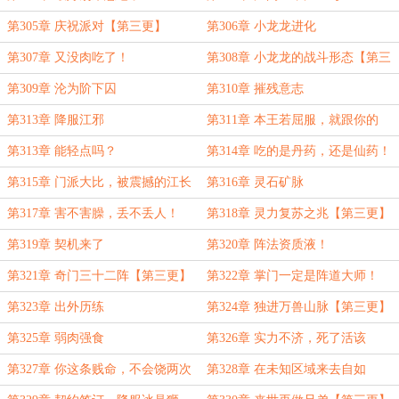
第305章 庆祝派对【第三更】
第306章 小龙龙进化
第307章 又没肉吃了！
第308章 小龙龙的战斗形态【第三
更】
第309章 沦为阶下囚
第310章 摧残意志
第313章 降服江邪
第311章 本王若屈服，就跟你的
姓！【第三更】
第313章 能轻点吗？
第314章 吃的是丹药，还是仙药！
第315章 门派大比，被震撼的江长
第316章 灵石矿脉
老！【第三更】
第317章 害不害臊，丢不丢人！
第318章 灵力复苏之兆【第三更】
第319章 契机来了
第320章 阵法资质液！
第321章 奇门三十二阵【第三更】
第322章 掌门一定是阵道大师！
第323章 出外历练
第324章 独进万兽山脉【第三更】
第325章 弱肉强食
第326章 实力不济，死了活该
第327章 你这条贱命，不会饶两次
第328章 在未知区域来去自如