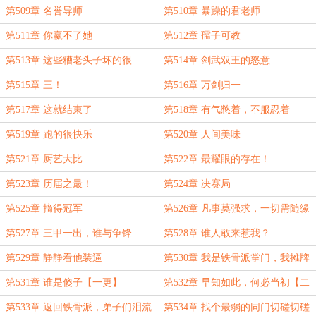
第509章 名誉导师
第510章 暴躁的君老师
第511章 你赢不了她
第512章 孺子可教
第513章 这些糟老头子坏的很
第514章 剑武双王的怒意
第515章 三！
第516章 万剑归一
第517章 这就结束了
第518章 有气憋着，不服忍着
第519章 跑的很快乐
第520章 人间美味
第521章 厨艺大比
第522章 最耀眼的存在！
第523章 历届之最！
第524章 决赛局
第525章 摘得冠军
第526章 凡事莫强求，一切需随缘
第527章 三甲一出，谁与争锋
第528章 谁人敢来惹我？
第529章 静静看他装逼
第530章 我是铁骨派掌门，我摊牌
了
第531章 谁是傻子【一更】
第532章 早知如此，何必当初【二
更】
第533章 返回铁骨派，弟子们泪流
第534章 找个最弱的同门切磋切磋