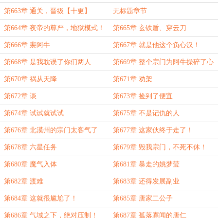
【九更】
第663章 通关，晋级【十更】
无标题章节
第664章 夜帝的尊严，地狱模式！
第665章 玄铁盾、穿云刀
第666章 裴阿牛
第667章 就是他这个负心汉！
第668章 是我耽误了你们两人
第669章 整个宗门为阿牛操碎了心
第670章 祸从天降
第671章 劝架
第672章 谈
第673章 捡到了便宜
第674章 试试就试试
第675章 不是记仇的人
第676章 北漠州的宗门太客气了
第677章 这家伙终于走了！
第678章 六星任务
第679章 毁我宗门，不死不休！
第680章 魔气入体
第681章 暴走的姚梦莹
第682章 渡难
第683章 还得发展副业
第684章 这就很尴尬了！
第685章 唐家二公子
第686章 气域之下，绝对压制！
第687章 孤落寡闻的唐仁