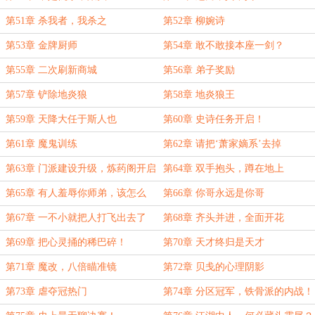
第51章 杀我者，我杀之
第52章 柳婉诗
第53章 金牌厨师
第54章 敢不敢接本座一剑？
第55章 二次刷新商城
第56章 弟子奖励
第57章 铲除地炎狼
第58章 地炎狼王
第59章 天降大任于斯人也
第60章 史诗任务开启！
第61章 魔鬼训练
第62章 请把‘萧家嫡系’去掉
第63章 门派建设升级，炼药阁开启
第64章 双手抱头，蹲在地上
第65章 有人羞辱你师弟，该怎么
第66章 你哥永远是你哥
做？
第67章 一不小就把人打飞出去了
第68章 齐头并进，全面开花
第69章 把心灵捅的稀巴碎！
第70章 天才终归是天才
第71章 魔改，八倍瞄准镜
第72章 贝戋的心理阴影
第73章 虐夺冠热门
第74章 分区冠军，铁骨派的内战！