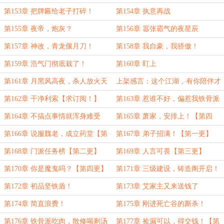
第153章 把牌匾给老子打碎！
第154章 执意再战
第155章 夜帝，炮灰？
第156章 嚣张霸气的夜星辰
第157章 神改，青龙偃月刀！
第158章 我自豪，我骄傲！
第159章 浩气门彻底栽了！
第160章 盯上
第161章 月黑风高夜，杀人放火天
上架感言：这个江湖，有你陪伴才
精彩
第162章 干净利索【求订阅！】
第163章 惹谁不好，偏惹我铁骨派
【第二更】
第164章 不搞点事情就浑身难受
第165章 萧家，安排上！【第四
【第三更】
更】
第166章 说服魏老，成立药堂【第
第167章 弟子招满！【第一更】
五更】
第168章 门派任务榜【第二更】
第169章 人言可畏【第三更】
第170章 你是魔鬼吗？【第四更】
第171章 三级建设，铸造阁开启！
第172章 初品坚铁盾！
第173章 艾家主又来送钱了
第174章 简直浪费！
第175章 刚进死亡谷的厮杀！
第176章 铁骨派吃肉，散修喝剩汤
第177章 捡漏可以，得交钱！【第