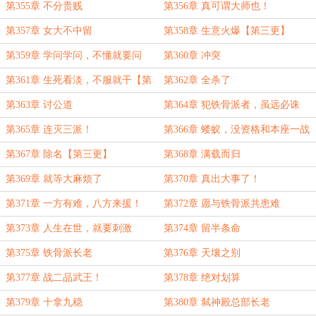
第355章 不分贵贱
第356章 真可谓大师也！
第357章 女大不中留
第358章 生意火爆【第三更】
第359章 学问学问，不懂就要问
第360章 冲突
第361章 生死看淡，不服就干【第
第362章 全杀了
三更】
第363章 讨公道
第364章 犯铁骨派者，虽远必诛
【第三更】
第365章 连灭三派！
第366章 蝼蚁，没资格和本座一战
第367章 除名【第三更】
第368章 满载而归
第369章 就等大麻烦了
第370章 真出大事了！
第371章 一方有难，八方来援！
第372章 愿与铁骨派共患难
第373章 人生在世，就要刺激
第374章 留半条命
第375章 铁骨派长老
第376章 天壤之别
第377章 战二品武王！
第378章 绝对划算
第379章 十拿九稳
第380章 弑神殿总部长老