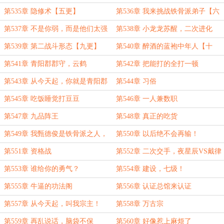
满面【三更】
【四更】
第535章 隐修术【五更】
第536章 我来挑战铁骨派弟子【六
更】
第537章 不是你弱，而是他们太强
第538章 小龙龙苏醒，二次进化
了【七更】
【八更】
第539章 第二战斗形态【九更】
第540章 醉酒的蓝袍中年人【十
更】
第541章 青阳郡郡守，云鹤
第542章 把能打的全打一顿
第543章 从今天起，你就是青阳郡
第544章 习俗
郡守了
第545章 吃饭睡觉打豆豆
第546章 一人兼数职
第547章 九品阵王
第548章 真正的吃货
第549章 我甄德俊是铁骨派之人，
第550章 以后绝不会再输！
此生此世不离不弃
第551章 资格战
第552章 二次交手，夜星辰VS戴律
第553章 谁给你的勇气？
第554章 建设，七级！
第555章 牛逼的功法阁
第556章 认证总馆来认证
第557章 从今天起，叫我宗主！
第558章 万古宗
第559章 再乱说话，脑袋不保
第560章 好像惹上麻烦了