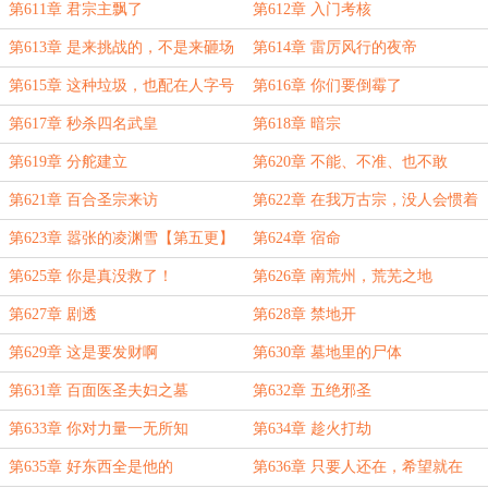
第611章 君宗主飘了
第612章 入门考核
第613章 是来挑战的，不是来砸场
第614章 雷厉风行的夜帝
子的！
第615章 这种垃圾，也配在人字号
第616章 你们要倒霉了
榜首？
第617章 秒杀四名武皇
第618章 暗宗
第619章 分舵建立
第620章 不能、不准、也不敢
第621章 百合圣宗来访
第622章 在我万古宗，没人会惯着
她们
第623章 嚣张的凌渊雪【第五更】
第624章 宿命
第625章 你是真没救了！
第626章 南荒州，荒芜之地
第627章 剧透
第628章 禁地开
第629章 这是要发财啊
第630章 墓地里的尸体
第631章 百面医圣夫妇之墓
第632章 五绝邪圣
第633章 你对力量一无所知
第634章 趁火打劫
第635章 好东西全是他的
第636章 只要人还在，希望就在