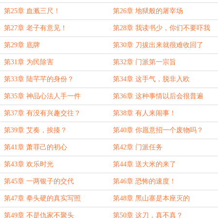
第25章 血溅三尺！
第26章 地狱般的屠宰场
第27章 老子有意见！
第28章 我读书少，你们不要吓我
第29章 底牌
第30章 刀拔出来就很难收回了
第31章 为民除害
第32章 门派第一宗旨
第33章 陆芊芊的身份？
第34章 这手气，脱非入欧
第35章 神品心法人手一件
第36章 这种事情以后会很普遍
第37章 有没有兴趣交往？
第38章 有人来闹事！
第39章 艾奏，挨揍？
第40章 你愿意招一个废物吗？
第41章 萧罪己的初心
第42章 门派任务
第43章 欢乐时光
第44章 送大米的来了
第45章 一两银子的交代
第46章 恐怖的速度！
第47章 拳头硬的真实写照
第48章 黑山寨是本座灭的
第49章 不是仇家不聚头
第50章 这刀，真不真？