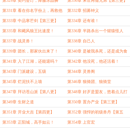
【第三更】
第329章 契约签订，降服冰晶狮
第330章 来世再做兄弟【第三更】
兽！
第331章 看在你名字份上，再救他
第332章 招募钟义
们一次
第333章 中品寒芒剑【第三更】
第334章 还有谁！
第335章 和飓风狼王比速度！
第336章 半路杀出一个猩猿怪人
【第三更】
第337章 战灵兽！
第338章 自己人
第339章 团长，那家伙出来了！
第340章 是被我杀死，还是成为食
【第三更】
物
第341章 入了江湖，还能退吗？
第342章 他没死，他还活着！
第343章 门派建设，五级
第344章 灵兽阁
第345章 烂泥扶不上墙
第346章 狼骑团、狼骑堂
第347章 拜访苍山派【第八更】
第348章 好歹是盟友，悠着点儿打
第349章 生财之道
第350章 置办产业【第三更】
第351章 开业大吉【第四更】
第352章 强悍的初级兽丹【第五
更】
第353章 正阳城，高手如云！
第354章 上官宏