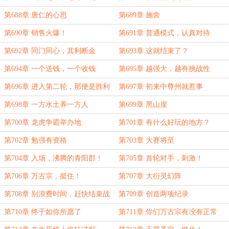
第688章 唐仁的心思
第689章 施舍
第690章 销售火爆！
第691章 普通模式，认真对待
第692章 同门同心，其利断金
第693章 这就结束了？
第694章 一个送钱，一个收钱
第695章 越强大，越有挑战性
第696章 进入第二轮，那便是胜利
第697章 初来中尊州就惹事
第698章 一方水土养一方人
第699章 黑山崖
第700章 龙虎争霸举办地
第701章 有什么好玩的地方？
第702章 勉强有资格
第703章 大赛将至
第704章 入场，沸腾的青阳郡！
第705章 首轮对手，刺激！
第706章 万古宗，挺住！
第707章 大衍灵幻阵
第708章 别浪费时间，赶快结束战
第709章 创造两项纪录
斗
第710章 终于如你所愿了
第711章 你们万古宗有没有正常