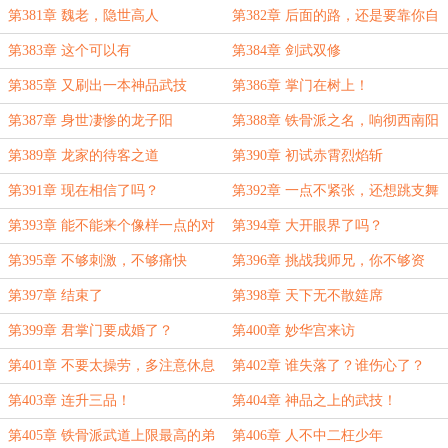
第381章 魏老，隐世高人
第382章 后面的路，还是要靠你自
己走
第383章 这个可以有
第384章 剑武双修
第385章 又刷出一本神品武技
第386章 掌门在树上！
第387章 身世凄惨的龙子阳
第388章 铁骨派之名，响彻西南阳
州
第389章 龙家的待客之道
第390章 初试赤霄烈焰斩
第391章 现在相信了吗？
第392章 一点不紧张，还想跳支舞
第393章 能不能来个像样一点的对
第394章 大开眼界了吗？
手！
第395章 不够刺激，不够痛快
第396章 挑战我师兄，你不够资
格！
第397章 结束了
第398章 天下无不散筵席
第399章 君掌门要成婚了？
第400章 妙华宫来访
第401章 不要太操劳，多注意休息
第402章 谁失落了？谁伤心了？
第403章 连升三品！
第404章 神品之上的武技！
第405章 铁骨派武道上限最高的弟
第406章 人不中二枉少年