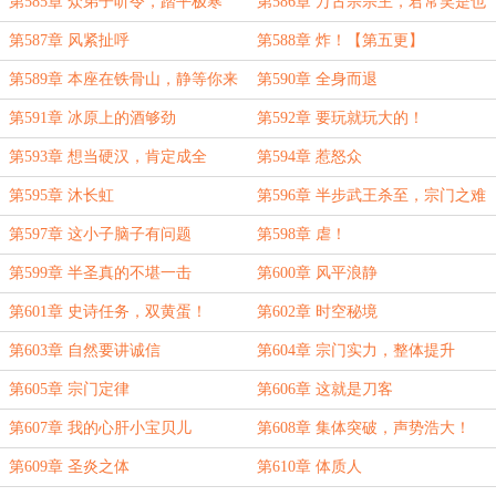
礼
第585章 众弟子听令，踏平极寒
第586章 万古宗宗主，君常笑是也
宫！
第587章 风紧扯呼
第588章 炸！【第五更】
第589章 本座在铁骨山，静等你来
第590章 全身而退
讨债【第六更】
第591章 冰原上的酒够劲
第592章 要玩就玩大的！
第593章 想当硬汉，肯定成全
第594章 惹怒众
第595章 沐长虹
第596章 半步武王杀至，宗门之难
第597章 这小子脑子有问题
第598章 虐！
第599章 半圣真的不堪一击
第600章 风平浪静
第601章 史诗任务，双黄蛋！
第602章 时空秘境
第603章 自然要讲诚信
第604章 宗门实力，整体提升
第605章 宗门定律
第606章 这就是刀客
第607章 我的心肝小宝贝儿
第608章 集体突破，声势浩大！
第609章 圣炎之体
第610章 体质人