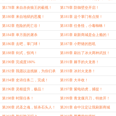
四更】
第178章 来自赤炎狼王的藐视！
第179章 防御壁垒开启！
第180章 来自地狱的恶魔！
第181章 这个掌门有点抠！
第182章 危险的死亡谷！
第183章 任务怪，小毒蜘蛛！
第184章 单方面的屠杀
第185章 刷新商城是会上瘾的！
第186章 去吧，掌门球！
第187章 小野猪的怒吼
第188章 剑式，惊鸿！
第189章 刷出了冰火两种武技！
第190章 完成度180%
第191章 棘手的火龙兽！
第192章 我愿以这残躯，为你们承
第193章 冰封火龙兽！
受雷霆万钧！
第194章 史诗任务二，完成！
第195章 大丰收！
第196章 灵根提升，极品！
第197章 紫电幼虎，捕捉！
第198章 时限任务！
第199章 青龙偃月刀，特效开！
第200章 武圣之魂，斩杀石头人！
第201章 命中注定让我刷新商城