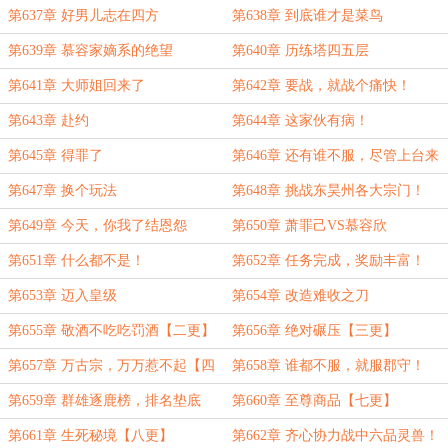
第637章 好男儿志在四方
第638章 到底谁才是菜鸟
第639章 慕容家嫡系的绝望
第640章 历练塔四五层
第641章 大师姐回来了
第642章 要战，就战个痛快！
第643章 赴约
第644章 这家伙有病！
第645章 得罪了
第646章 还有谁不服，尽管上台来
战！
第647章 换个玩法
第648章 挑战东昊州各大宗门！
第649章 今天，你我了结恩怨
第650章 萧罪己VS慕容欣
第651章 什么都不是！
第652章 任务完成，奖励丰富！
第653章 迈入皇级
第654章 改造难收之刀
第655章 敬酒不吃吃罚酒【二更】
第656章 绝对碾压【三更】
第657章 万古宗，万万惹不起【四
第658章 谁都不服，就服郡守！
更】
【五更】
第659章 群雄逐鹿榜，排名垫底
第660章 至尊商品【七更】
【六更】
第661章 生死秘境【八更】
第662章 齐心协力战中六品灵兽！