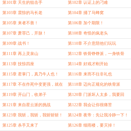
第101章 天生的狙击手
第102章 认证上的刁难
第103章 震惊的马长老
第104章 捅了马蜂窝
第105章 来者不善！
第106章 加个期限！
第107章 萧罪己，开脉！
第108章 奇怪的疯老头
第109章 战书！
第110章 不介意陪他们玩玩
第111章 再上灵泉山
第112章 铁骨铮铮派，一身铁骨
第113章 技惊四座
第114章 好戏才刚开始
第115章 君掌门，真乃牛人也！
第116章 来而不往非礼也
第117章 不在作死中变更强，就在
第118章 迈向正规化的铁骨派
作死中唱凉凉
第119章 开山门，收弟子
第120章 门派坏人太多，我要回
家！
第121章 来自星云派的挑战
第122章 我会让你很痛苦
第123章 我斩，我斩，我斩斩斩！
第124章 夜帝：先让我冷静一下！
第125章 杀手又来了
第126章 细雨楼，要灭掉！