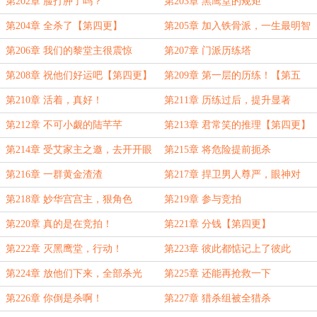
第202章 脸打肿了吗？
第203章 黑鹰堂的规矩
第204章 全杀了【第四更】
第205章 加入铁骨派，一生最明智
选择
第206章 我们的黎堂主很震惊
第207章 门派历练塔
第208章 祝他们好运吧【第四更】
第209章 第一层的历练！【第五
更】
第210章 活着，真好！
第211章 历练过后，提升显著
第212章 不可小觑的陆芊芊
第213章 君常笑的推理【第四更】
第214章 受艾家主之邀，去开开眼
第215章 将危险提前扼杀
界【第五更】
第216章 一群黄金渣渣
第217章 捍卫男人尊严，眼神对
视！
第218章 妙华宫宫主，狠角色
第219章 参与竞拍
第220章 真的是在竞拍！
第221章 分钱【第四更】
第222章 灭黑鹰堂，行动！
第223章 彼此都惦记上了彼此
第224章 放他们下来，全部杀光
第225章 还能再抢救一下
第226章 你倒是杀啊！
第227章 猎杀组被全猎杀