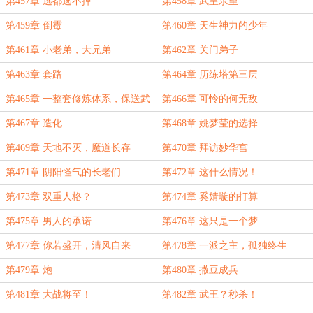
第457章 逃都逃不掉
第458章 武皇杀至
第459章 倒霉
第460章 天生神力的少年
第461章 小老弟，大兄弟
第462章 关门弟子
第463章 套路
第464章 历练塔第三层
第465章 一整套修炼体系，保送武
第466章 可怜的何无敌
宗
第467章 造化
第468章 姚梦莹的选择
第469章 天地不灭，魔道长存
第470章 拜访妙华宫
第471章 阴阳怪气的长老们
第472章 这什么情况！
第473章 双重人格？
第474章 奚婧璇的打算
第475章 男人的承诺
第476章 这只是一个梦
第477章 你若盛开，清风自来
第478章 一派之主，孤独终生
第479章 炮
第480章 撒豆成兵
第481章 大战将至！
第482章 武王？秒杀！