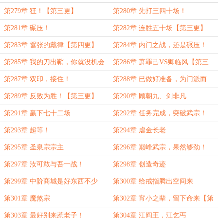
第279章 狂！【第三更】
第280章 先打三四十场！
第281章 碾压！
第282章 连胜五十场【第三更】
第283章 嚣张的戴律【第四更】
第284章 内门之战，还是碾压！
第285章 我的刀出鞘，你就没机会
第286章 萧罪己VS卿临风【第三
了
更】
第287章 双印，接住！
第288章 已做好准备，为门派而
战！
第289章 反败为胜！【第三更】
第290章 顾朝九、剑非凡
第291章 赢下七十二场
第292章 任务完成，突破武宗！
【第三更】
第293章 超等！
第294章 虐金长老
第295章 圣泉宗宗主
第296章 巅峰武宗，果然够劲！
【第四更】
第297章 汝可敢与吾一战！
第298章 创造奇迹
第299章 中阶商城是好东西不少
第300章 给戒指腾出空间来
【第三更】
第301章 魔煞宗
第302章 宵小之辈，留下命来【第
三更】
第303章 最好别来惹老子！
第304章 江阎王，江乞丐