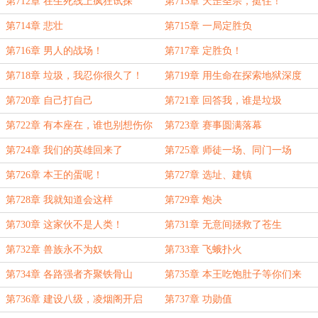
人！
第712章 在生死线上疯狂试探
第713章 天罡圣宗，挺住！
第714章 悲壮
第715章 一局定胜负
第716章 男人的战场！
第717章 定胜负！
第718章 垃圾，我忍你很久了！
第719章 用生命在探索地狱深度
第720章 自己打自己
第721章 回答我，谁是垃圾
第722章 有本座在，谁也别想伤你
第723章 赛事圆满落幕
第724章 我们的英雄回来了
第725章 师徒一场、同门一场
第726章 本王的蛋呢！
第727章 选址、建镇
第728章 我就知道会这样
第729章 炮决
第730章 这家伙不是人类！
第731章 无意间拯救了苍生
第732章 兽族永不为奴
第733章 飞蛾扑火
第734章 各路强者齐聚铁骨山
第735章 本王吃饱肚子等你们来
虐！
第736章 建设八级，凌烟阁开启
第737章 功勋值