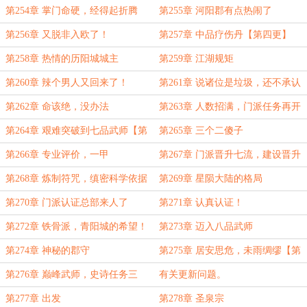
第254章 掌门命硬，经得起折腾
第255章 河阳郡有点热闹了
第256章 又脱非入欧了！
第257章 中品疗伤丹【第四更】
第258章 热情的历阳城城主
第259章 江湖规矩
第260章 辣个男人又回来了！
第261章 说诸位是垃圾，还不承认
么？
第262章 命该绝，没办法
第263章 人数招满，门派任务再开
启
第264章 艰难突破到七品武师【第
第265章 三个二傻子
四更】
第266章 专业评价，一甲
第267章 门派晋升七流，建设晋升
四级！
第268章 炼制符咒，缜密科学依据
第269章 星陨大陆的格局
【第四更】
第270章 门派认证总部来人了
第271章 认真认证！
第272章 铁骨派，青阳城的希望！
第273章 迈入八品武师
第274章 神秘的郡守
第275章 居安思危，未雨绸缪【第
四更】
第276章 巅峰武师，史诗任务三
有关更新问题。
【第五更】
第277章 出发
第278章 圣泉宗