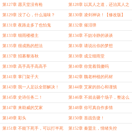
第127章 愿天堂没有枪
第128章 以其人之道，还治其人之
身
第129章 没了心，什么滋味？
第130章 凌剑神诀！【修改版】
第131章 夜路走多了也怕鬼
第132章 催泪弹
第133章 细雨楼楼主
第134章 不妨冷静的谈谈
第135章 很成熟的想法
第136章 请说出你的梦想
第137章 招募黎洛秋
第138章 成立细雨堂
第139章 高手高手高高手
第140章 你觉着我傻吗
第141章 掌门架子大
第142章 魏老种植的药材
第143章 我一人足以全部解决！
第144章 艾家的担心和谨慎
第145章 史诗任务二！
第146章 不就去砸个场子，整这么
严肃干嘛
第147章 来助威的艾家
第148章 你可真自作多情
第149章 彩头
第150章 首战告捷！
第151章 不能下死手，可以打半死
第152章 秦盟主，情绪失控