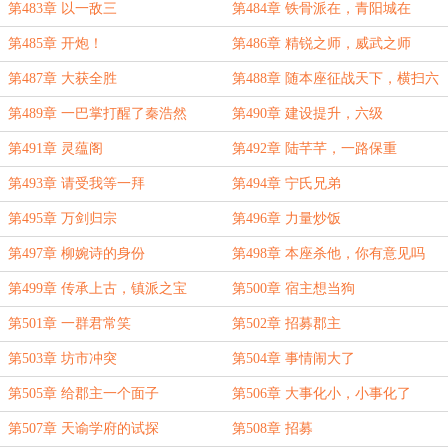
第483章 以一敌三
第484章 铁骨派在，青阳城在
第485章 开炮！
第486章 精锐之师，威武之师
第487章 大获全胜
第488章 随本座征战天下，横扫六
合八荒
第489章 一巴掌打醒了秦浩然
第490章 建设提升，六级
第491章 灵蕴阁
第492章 陆芊芊，一路保重
第493章 请受我等一拜
第494章 宁氏兄弟
第495章 万剑归宗
第496章 力量炒饭
第497章 柳婉诗的身份
第498章 本座杀他，你有意见吗
第499章 传承上古，镇派之宝
第500章 宿主想当狗
第501章 一群君常笑
第502章 招募郡主
第503章 坊市冲突
第504章 事情闹大了
第505章 给郡主一个面子
第506章 大事化小，小事化了
第507章 天谕学府的试探
第508章 招募