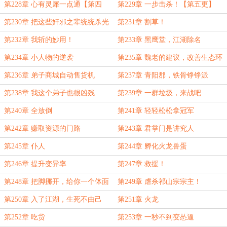
第228章 心有灵犀一点通【第四
第229章 一步击杀！【第五更】
更】
第230章 把这些奸邪之辈统统杀光
第231章 割草！
第232章 我斩的妙用！
第233章 黑鹰堂，江湖除名
第234章 小人物的逆袭
第235章 魏老的建议，改善生态环
境
第236章 弟子商城自动售货机
第237章 青阳郡，铁骨铮铮派
第238章 我这个弟子也很凶残
第239章 一群垃圾，来战吧
第240章 全放倒
第241章 轻轻松松拿冠军
第242章 赚取资源的门路
第243章 君掌门是讲究人
第245章 仆人
第244章 孵化火龙兽蛋
第246章 提升变异率
第247章 救援！
第248章 把脚挪开，给你一个体面
第249章 虐杀祁山宗宗主！
死法
第250章 入了江湖，生死不由己
第251章 火龙
第252章 吃货
第253章 一秒不到变怂逼