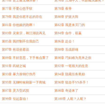
第75章 史上最无聊决赛！
第76章 江湖中人，何必藏头露尾？
第77章 不要心慈手软
第78章 夜帝
第79章 我是你惹不起的存在
第80章 护派大阵
第81章 你他娘的跑啊！
第82章 我是来灭门的
第83章 灵泉宗，和江湖说再见
第84章 合作，双赢
第85章 我控制不住我自己
第86章 赴会！
第87章 有话坐着说
第88章 舌战群雄
第89章 不好意思，下手有点重了
第90章 巧妇难为无米之炊
第91章 药材之城
第92章 一笔很大的生意
第93章 暴力推销疗伤丹
第94章 隐藏任务奖励
第95章 无聊时候刷新一下商城
第96章 狙击手VS杀手！
第97章 灵力型武技
第98章 奇迹来了
第99章 引起轰动！
第100章 人呢？人呢？