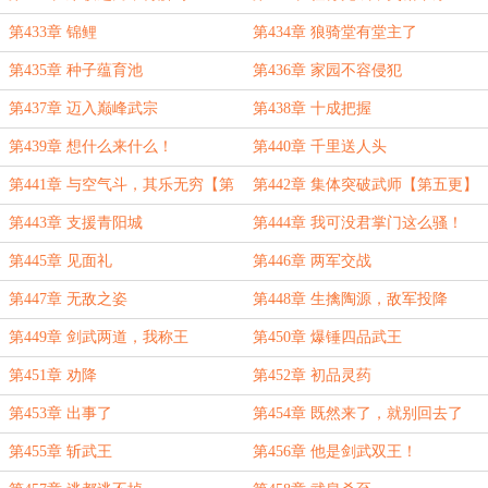
第433章 锦鲤
第434章 狼骑堂有堂主了
第435章 种子蕴育池
第436章 家园不容侵犯
第437章 迈入巅峰武宗
第438章 十成把握
第439章 想什么来什么！
第440章 千里送人头
第441章 与空气斗，其乐无穷【第
第442章 集体突破武师【第五更】
四更】
第443章 支援青阳城
第444章 我可没君掌门这么骚！
第445章 见面礼
第446章 两军交战
第447章 无敌之姿
第448章 生擒陶源，敌军投降
第449章 剑武两道，我称王
第450章 爆锤四品武王
第451章 劝降
第452章 初品灵药
第453章 出事了
第454章 既然来了，就别回去了
第455章 斩武王
第456章 他是剑武双王！