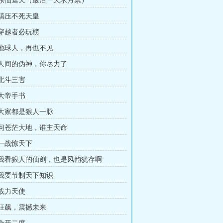
章 东仙遮天（最后一天求月票）
 镇压不死天皇
 穿越者必玩榜
章 地球人，再也不见
章 人间的伪神，你尽力了
 北斗三害
 大帝手书
章 大家都是狠人一脉
章 问苍茫大地，谁主天命
 一战惊天下
章 我看狠人的仙剑，也是风韵犹存啊
章 我要节制天下知识
 战力天使
章 狂飙，震撼未来