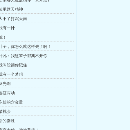
章 如果吞天魔盖损坏（求月票）
 传承遮天精神
章 大不了打沉天南
 我有一计
 荒！
章 叶子，你怎么就这样去了啊！
章 叶凡：我这辈子都离不开你
章 我叫段德你记住
 我有一个梦想
 圣光啊
 连渡两劫
 东仙的含金量
 蟠桃会
 新的秦胜