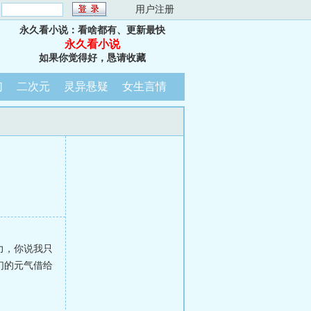
：
用户注册
永久看小说：看啥都有、更新最快
永久看小说
如果你觉得好，恳请收藏
幻
二次元
灵异悬疑
女生言情
力，你说我只
们的元气借给