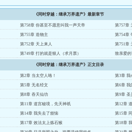
《同时穿越：继承万界遗产》最新章节
第758章 你甚至不愿意叫我一声天帝
第757
第755章 造物主
第754章
第752章 天上来人
第751章
第749章 打的就是狠人（求月票）
致亲爱的
《同时穿越：继承万界遗产》正文目录
第2章 当太空人咯！
第3章 
第5章 无名经文
第6章 
第8章 吞天仙功
第9章 圣
第11章 道宫秘境，先天神祇
第12章
第14章 我失去了烦恼
第15章
第17章 效法太上炼石猴
第18章