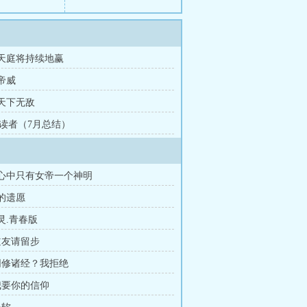
章 天庭将持续地赢
 帝威
 天下无敌
读者（7月总结）
我心中只有女帝一个神明
我的遗愿
灵.青春版
 道友请留步
 同修诸经？我拒绝
 我要你的信仰