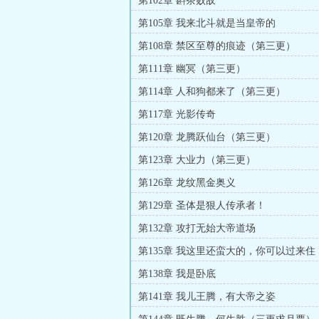
第102章 斟茶败敌
第105章 我来北斗就是当皇帝的
第108章 禁区至尊的痕迹（第三更）
第111章 幽冥（第三更）
第114章 人和狗都来了（第三更）
第117章 光影传奇
第120章 龙腾跃仙台（第三更）
第123章 大业力（第三更）
第126章 龙纹黑金奥义
第129章 圣体是狠人传承者！
第132章 攻打无始大帝道场
第135章 我这里还蛮大的，你可以过来
第138章 我是卧底
第141章 我儿王腾，有大帝之姿