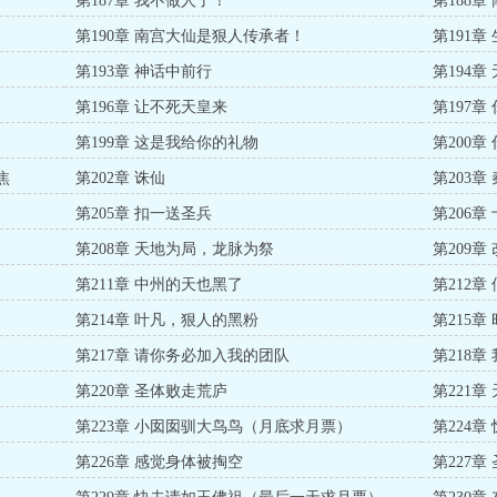
第187章 我不做人了！
第188
第190章 南宫大仙是狠人传承者！
第191
第193章 神话中前行
第194章
第196章 让不死天皇来
第197
第199章 这是我给你的礼物
第200
焦
第202章 诛仙
第203章
第205章 扣一送圣兵
第206章
第208章 天地为局，龙脉为祭
第209章
第211章 中州的天也黑了
第212章
第214章 叶凡，狠人的黑粉
第215章
第217章 请你务必加入我的团队
第218章
第220章 圣体败走荒庐
第221章
第223章 小囡囡驯大鸟鸟（月底求月票）
第224
第226章 感觉身体被掏空
第227