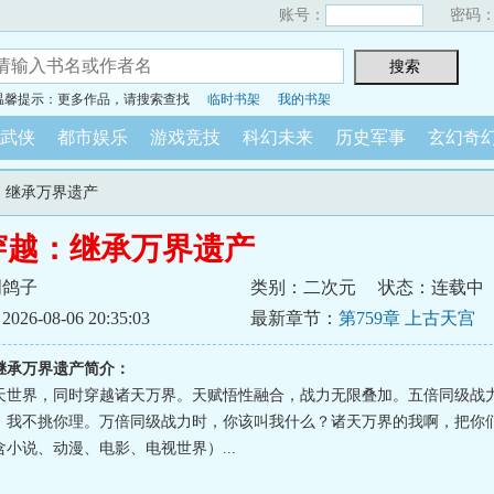
账号：
密码
温馨提示：更多作品，请搜索查找
临时书架
我的书架
武侠
都市娱乐
游戏竞技
科幻未来
历史军事
玄幻奇
越：继承万界遗产
穿越：继承万界遗产
明鸽子
类别：二次元
状态：连载中
6-08-06 20:35:03
最新章节：
第759章 上古天宫
继承万界遗产简介：
天世界，同时穿越诸天万界。天赋悟性融合，战力无限叠加。五倍同级战
，我不挑你理。万倍同级战力时，你该叫我什么？诸天万界的我啊，把你
小说、动漫、电影、电视世界）...