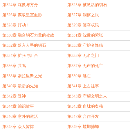
第324章 沈傲与方舟
第325章 被激活的钥石
第326章 谋取皇室血脉
第327章 洞察之眼
第328章 打劫！
第329章 篡夺权限
第330章 融合钥石力量的变故
第331章 沈傲的紧张
第332章 落入人手的钥石
第333章 守护者降临
第334章 扩张与汇合
第335章 无名之门
第336章 共鸣
第337章 无声的死亡
第338章 索拉里斯之光
第339章 逃亡
第340章 最后的先知
第341章 上古往事
第342章 登神
第343章 守望文明之人
第344章 编织故事
第345章 血脉的奥秘
第346章 意外的激活
第347章 合作开发
第348章 众人皆惊
第349章 螳螂捕蝉