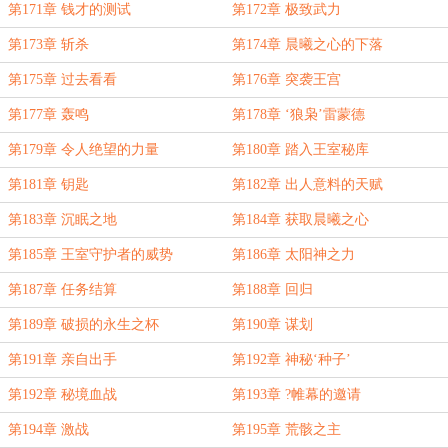
第171章 钱才的测试
第172章 极致武力
第173章 斩杀
第174章 晨曦之心的下落
第175章 过去看看
第176章 突袭王宫
第177章 轰鸣
第178章 ‘狼枭’雷蒙德
第179章 令人绝望的力量
第180章 踏入王室秘库
第181章 钥匙
第182章 出人意料的天赋
第183章 沉眠之地
第184章 获取晨曦之心
第185章 王室守护者的威势
第186章 太阳神之力
第187章 任务结算
第188章 回归
第189章 破损的永生之杯
第190章 谋划
第191章 亲自出手
第192章 神秘‘种子’
第192章 秘境血战
第193章 ?帷幕的邀请
第194章 激战
第195章 荒骸之主