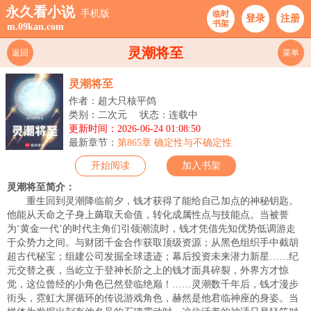
永久看小说
手机版
临时
登录
注册
书架
m.09kan.com
灵潮将至
返回
菜单
灵潮将至
作者：超大只核平鸽
类别：二次元
状态：连载中
更新时间：2026-06-24 01:08:50
最新章节：
第865章 确定性与不确定性
开始阅读
加入书架
灵潮将至简介：
重生回到灵潮降临前夕，钱才获得了能给自己加点的神秘钥匙。
他能从天命之子身上薅取天命值，转化成属性点与技能点。当被誉
为‘黄金一代’的时代主角们引领潮流时，钱才凭借先知优势低调游走
于众势力之间。与财团千金合作获取顶级资源；从黑色组织手中截胡
超古代秘宝；组建公司发掘全球遗迹；幕后投资未来潜力新星……纪
元交替之夜，当屹立于登神长阶之上的钱才面具碎裂，外界方才惊
觉，这位曾经的小角色已然登临绝巅！……灵潮数千年后，钱才漫步
街头，霓虹大屏循环的传说游戏角色，赫然是他君临神座的身姿。当