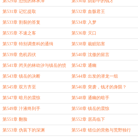
第529章 恐慌的林承泽
第530章 阴影中的钱才
第531章 记忆提取
第532章 血骸君王
第533章 割裂的答复
第534章 入梦
第535章 不速之客
第536章 灭口
第537章 特别调查科的通缉
第538章 栽赃陷害
第539章 危机四伏
第540章 沈傲的留言
第541章 闭关的林幼汐与镇岳的愤
第542章 通幽
怒
第543章 镇岳的决断
第544章 出发的潜龙一组
第545章 双方齐至
第546章 突袭，钱才的身陨？
第547章 暗月的震惊
第548章 通幽的暗手
第549章 汁液终到手
第550章 镇岳的震惊
第551章 翻脸
第552章 居高临下
第553章 伪装下的深渊
第554章 错位的营救与荒野独行