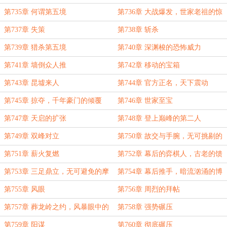
第735章 何谓第五境
第736章 大战爆发，世家老祖的惊
骇
第737章 失策
第738章 斩杀
第739章 猎杀第五境
第740章 深渊梭的恐怖威力
第741章 墙倒众人推
第742章 移动的宝箱
第743章 昆墟来人
第744章 官方正名，天下震动
第745章 掠夺，千年豪门的倾覆
第746章 世家至宝
第747章 天启的扩张
第748章 登上巅峰的第二人
第749章 双峰对立
第750章 故交与手腕，无可挑剔的
姿态
第751章 薪火复燃
第752章 幕后的弈棋人，古老的馈
赠
第753章 三足鼎立，无可避免的摩
第754章 幕后推手，暗流汹涌的博
擦
弈
第755章 风眼
第756章 周烈的拜帖
第757章 葬龙岭之约，风暴眼中的
第758章 强势碾压
试探
第759章 阳谋
第760章 彻底碾压