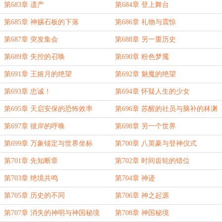
第683章 遗产
第684章 登上舞台
第685章 神赐石板的下落
第686章 礼物与震惊
第687章 突发集会
第688章 另一重历史
第689章 失控的召唤
第690章 粉色梦魇
第691章 王姬月的绝望
第692章 魅魔的绝望
第693章 忠诚！
第694章 怀疑人生的少女
第695章 天启安保的恐怖效率
第696章 苏醒的社员与脑补的林渊
第697章 彼岸的呼唤
第698章 另一个世界
第699章 万象锚定与世界坐标
第700章 八英豪与登神仪式
第701章 先知断章
第702章 时间齿轮的错位
第703章 绝境共鸣
第704章 神迹
第705章 历史的不同
第706章 神之起源
第707章 消失的神明与神国秘境
第708章 神国秘境