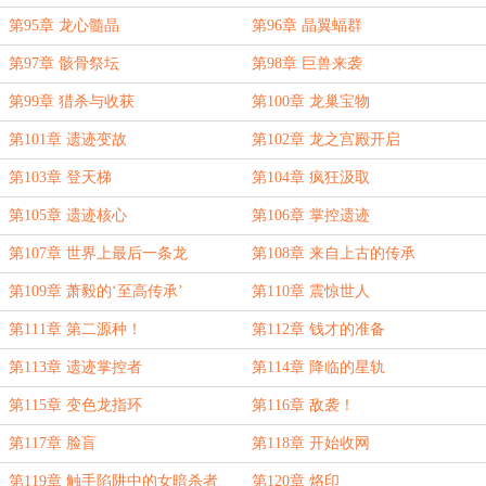
第95章 龙心髓晶
第96章 晶翼蝠群
第97章 骸骨祭坛
第98章 巨兽来袭
第99章 猎杀与收获
第100章 龙巢宝物
第101章 遗迹变故
第102章 龙之宫殿开启
第103章 登天梯
第104章 疯狂汲取
第105章 遗迹核心
第106章 掌控遗迹
第107章 世界上最后一条龙
第108章 来自上古的传承
第109章 萧毅的‘至高传承’
第110章 震惊世人
第111章 第二源种！
第112章 钱才的准备
第113章 遗迹掌控者
第114章 降临的星轨
第115章 变色龙指环
第116章 敌袭！
第117章 脸盲
第118章 开始收网
第119章 触手陷阱中的女暗杀者
第120章 烙印