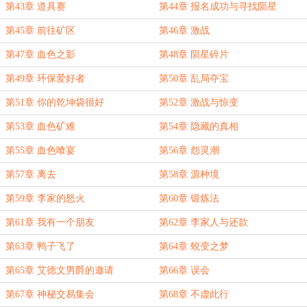
第43章 道具赛
第44章 报名成功与寻找陨星
第45章 前往矿区
第46章 激战
第47章 血色之影
第48章 陨星碎片
第49章 环保爱好者
第50章 乱局夺宝
第51章 你的乾坤袋很好
第52章 激战与惊变
第53章 血色矿难
第54章 隐藏的真相
第55章 血色喰宴
第56章 怨灵潮
第57章 离去
第58章 源种境
第59章 李家的怒火
第60章 锻炼法
第61章 我有一个朋友
第62章 李家人与还款
第63章 鸭子飞了
第64章 蜕变之梦
第65章 艾德文男爵的邀请
第66章 误会
第67章 神秘交易集会
第68章 不虚此行