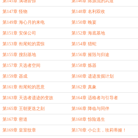
第145章 满场皆惊
第146章 陈源流的武道
第147章 怪物
第148章 名利双收
第149章 海心月的来电
第150章 晚宴
第151章 安保公司
第152章 海底基地
第153章 衔尾蛇的震惊
第154章 猎蛇
第155章 搜刮基地
第156章 摧毁与归途
第157章 天选者空间
第158章 炼器
第159章 器成
第160章 遗迹发掘计划
第161章 衔尾蛇的恶意
第162章 真象
第163章 天选者遗迹的变故
第164章 适格者与引导者
第165章 王朝更迭之刻
第166章 降临与同伴
第167章 密道
第168章 惊险逃生
第169章 皇室纹章
第170章 小公主，玫莉蒂娅！