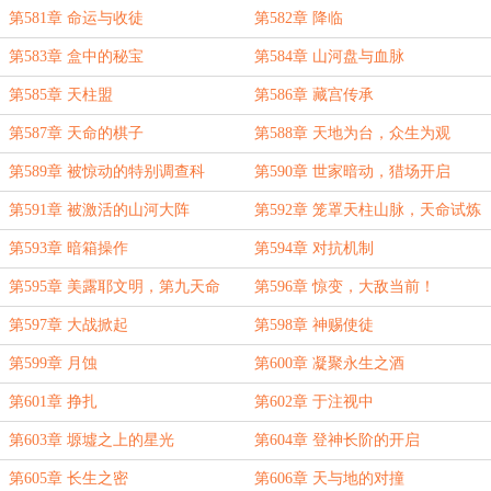
第581章 命运与收徒
第582章 降临
第583章 盒中的秘宝
第584章 山河盘与血脉
第585章 天柱盟
第586章 藏宫传承
第587章 天命的棋子
第588章 天地为台，众生为观
第589章 被惊动的特别调查科
第590章 世家暗动，猎场开启
第591章 被激活的山河大阵
第592章 笼罩天柱山脉，天命试炼
第593章 暗箱操作
第594章 对抗机制
第595章 美露耶文明，第九天命
第596章 惊变，大敌当前！
第597章 大战掀起
第598章 神赐使徒
第599章 月蚀
第600章 凝聚永生之酒
第601章 挣扎
第602章 于注视中
第603章 塬墟之上的星光
第604章 登神长阶的开启
第605章 长生之密
第606章 天与地的对撞