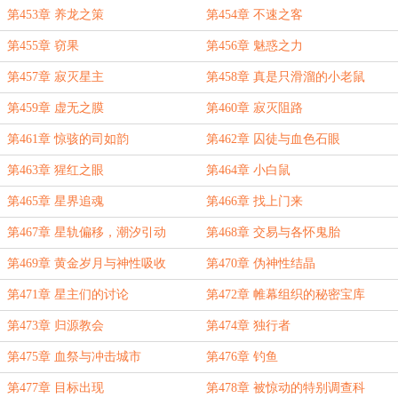
第453章 养龙之策
第454章 不速之客
第455章 窃果
第456章 魅惑之力
第457章 寂灭星主
第458章 真是只滑溜的小老鼠
第459章 虚无之膜
第460章 寂灭阻路
第461章 惊骇的司如韵
第462章 囚徒与血色石眼
第463章 猩红之眼
第464章 小白鼠
第465章 星界追魂
第466章 找上门来
第467章 星轨偏移，潮汐引动
第468章 交易与各怀鬼胎
第469章 黄金岁月与神性吸收
第470章 伪神性结晶
第471章 星主们的讨论
第472章 帷幕组织的秘密宝库
第473章 归源教会
第474章 独行者
第475章 血祭与冲击城市
第476章 钓鱼
第477章 目标出现
第478章 被惊动的特别调查科