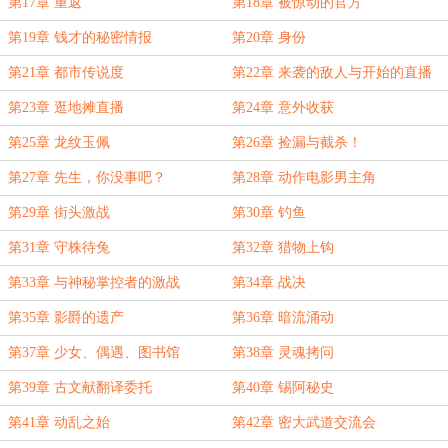
第17章 重返
第18章 被惊动的官方
第19章 钱才的秘密情报
第20章 身份
第21章 都市传说度
第22章 来袭的敌人与开始的直播
第23章 逛地摊直播
第24章 意外收获
第25章 龙纹玉佩
第26章 捡漏与截杀！
第27章 先生，你没事吧？
第28章 动作电影男主角
第29章 街头激战
第30章 钓鱼
第31章 守株待兔
第32章 猎物上钩
第33章 与神秘掌控者的激战
第34章 战决
第35章 影爵的遗产
第36章 暗流涌动
第37章 少女、偶遇、图书馆
第38章 灵魂拷问
第39章 古文献翻译委托
第40章 锡阿秘史
第41章 动乱之始
第42章 密大武道交流会