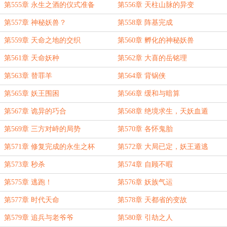
第555章 永生之酒的仪式准备
第556章 天柱山脉的异变
第557章 神秘妖兽？
第558章 阵基完成
第559章 天命之地的交织
第560章 孵化的神秘妖兽
第561章 天命妖种
第562章 大喜的岳铭理
第563章 替罪羊
第564章 背锅侠
第565章 妖王围困
第566章 缓和与暗算
第567章 诡异的巧合
第568章 绝境求生，天妖血遁
第569章 三方对峙的局势
第570章 各怀鬼胎
第571章 修复完成的永生之杯
第572章 大局已定，妖王遁逃
第573章 秒杀
第574章 自顾不暇
第575章 逃跑！
第576章 妖族气运
第577章 时代天命
第578章 天都省的变故
第579章 追兵与老爷爷
第580章 引劫之人