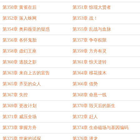
第350章 黄雀在后
第351章 惊现大贤者
第352章 落入蛛网
第353章 战！
第354章 奥莉薇亚的疑惑
第355章 乱战与血脉
第356章 各怀鬼胎
第357章 争夺权限
第358章 虚幻王座
第359章 方舟有灵
第360章 逃脱之影
第361章 惊天逆转
第363章 来自上古的宣告
第364章 移花接木
第365章 齐至的众人
第366章 借势
第367章 失控
第368章 命悬一线
第369章 更改计划
第370章 毁灭后的新生
第371章 威压全场
第372章 赶人
第373章 掌握方舟
第374章 生命磁场与基因编码
第375章 世家的试探
第376章 潜龙