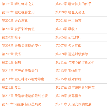
第196章 猩红终末之力
第197章 蕴含神力的种子
第198章 猩红视界之刃
第199章 暗金天命值
第200章 天命演化
第201章 死亡预言
第202章 发挥剩余价值
第203章 吸收！
第204章 暗子
第205章 记忆封印
第206章 天选者遗迹的变化
第207章 各方汇聚
第208章 黄雀
第209章 遗迹封锁解除
第210章 银狐
第211章 与核心的讨价还价
第212章 不死的天选者们
第213章 宝物到手
第214章 猩红神矛vs绝对零度
第215章 独对群雄
第216章 复活
第217章 虚空织网者的网茧
第218章 天选者遗迹的最终协议
第219章 复苏指令
第220章 混乱的起源星局势
第221章 天启安保的发展