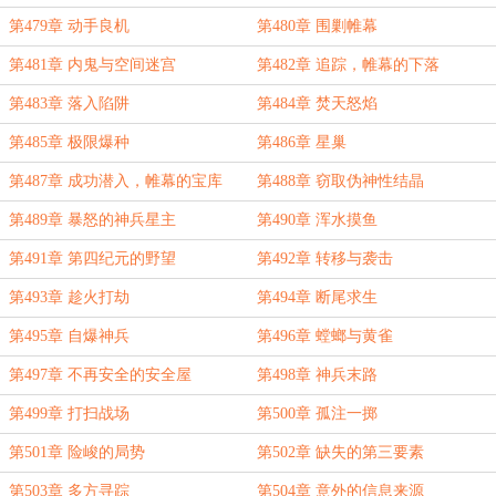
第479章 动手良机
第480章 围剿帷幕
第481章 内鬼与空间迷宫
第482章 追踪，帷幕的下落
第483章 落入陷阱
第484章 焚天怒焰
第485章 极限爆种
第486章 星巢
第487章 成功潜入，帷幕的宝库
第488章 窃取伪神性结晶
第489章 暴怒的神兵星主
第490章 浑水摸鱼
第491章 第四纪元的野望
第492章 转移与袭击
第493章 趁火打劫
第494章 断尾求生
第495章 自爆神兵
第496章 螳螂与黄雀
第497章 不再安全的安全屋
第498章 神兵末路
第499章 打扫战场
第500章 孤注一掷
第501章 险峻的局势
第502章 缺失的第三要素
第503章 多方寻踪
第504章 意外的信息来源