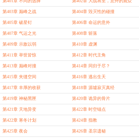
第401章 不同的选择
第402章 大战将至，意外的观众
第403章 巅峰之战
第404章 毁灭性的碰撞
第405章 破星钉
第406章 命运的意外
第407章 气运之光
第408章 斩落
第409章 示敌以弱
第410章 虚渊
第411章 举世皆惊
第412章 时代主角
第413章 巅峰对撞
第414章 同归于尽？
第415章 夹缝空间
第416章 逃出生天
第417章 丰厚的收获
第418章 源墟寂灭真经
第419章 神秘黑匣
第420章 诡异的骨片
第421章 天地异变
第422章 时空锚点
第422章 寒冬计划
第424章 指教
第425章 夜会
第426章 圣宗遗秘