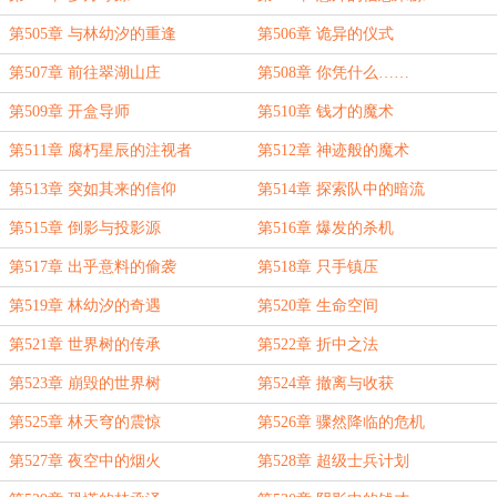
第505章 与林幼汐的重逢
第506章 诡异的仪式
第507章 前往翠湖山庄
第508章 你凭什么……
第509章 开盒导师
第510章 钱才的魔术
第511章 腐朽星辰的注视者
第512章 神迹般的魔术
第513章 突如其来的信仰
第514章 探索队中的暗流
第515章 倒影与投影源
第516章 爆发的杀机
第517章 出乎意料的偷袭
第518章 只手镇压
第519章 林幼汐的奇遇
第520章 生命空间
第521章 世界树的传承
第522章 折中之法
第523章 崩毁的世界树
第524章 撤离与收获
第525章 林天穹的震惊
第526章 骤然降临的危机
第527章 夜空中的烟火
第528章 超级士兵计划