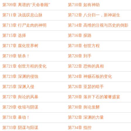
第709章 离谱的“天命眷顾”
第710章 如有神助
第711章 决战叹息山脉
第712章 八分归一，新神诞生
第713章 行尸走肉的神明
第714章 高维的注视与历史的倒影
第715章 选择
第716章 探路
第717章 腐化世界树
第718章 创世方程
第719章 斩杀！
第720章 到手
第721章 创世方程的变化
第722章 恐怖的真相
第723章 深渊的侵蚀
第724章 神赐石板的变化
第725章 深渊入侵
第726章 亚瑟的暗手
第727章 舆论的风暴
第728章 落井下石的饕餮盛宴
第729章 收缩与阴谋
第730章 舆论发酵
第731章 暴动！
第732章 深渊的力量
第733章 阴谋与阳谋
第734章 指控