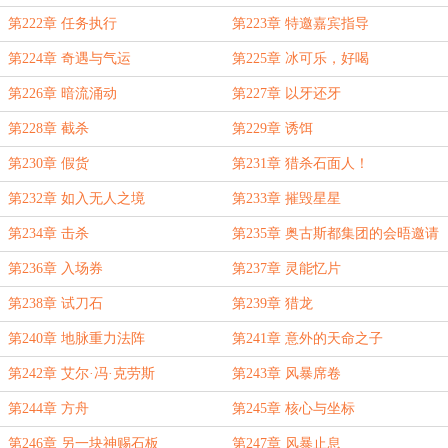
第222章 任务执行
第223章 特邀嘉宾指导
第224章 奇遇与气运
第225章 冰可乐，好喝
第226章 暗流涌动
第227章 以牙还牙
第228章 截杀
第229章 诱饵
第230章 假货
第231章 猎杀石面人！
第232章 如入无人之境
第233章 摧毁星星
第234章 击杀
第235章 奥古斯都集团的会晤邀请
第236章 入场券
第237章 灵能忆片
第238章 试刀石
第239章 猎龙
第240章 地脉重力法阵
第241章 意外的天命之子
第242章 艾尔·冯·克劳斯
第243章 风暴席卷
第244章 方舟
第245章 核心与坐标
第246章 另一块神赐石板
第247章 风暴止息