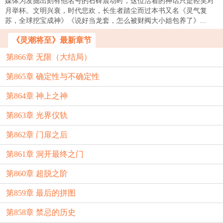
媒体为发掘出刻有他名号的石碑震动时，这位活着的神话只是轻笑对
月举杯。文明兴衰，时代悲欢，长生者踏尘而过本书又名《灵气复
苏，全球挖宝成神》《说好当龙套，怎么被财阀大小姐包养了》...
《灵潮将至》最新章节
第866章 无限（大结局）
第865章 确定性与不确定性
第864章 神上之神
第863章 光界仪轨
第862章 门扉之后
第861章 洞开最终之门
第860章 超脱之阶
第859章 最后的拼图
第858章 禁忌的历史