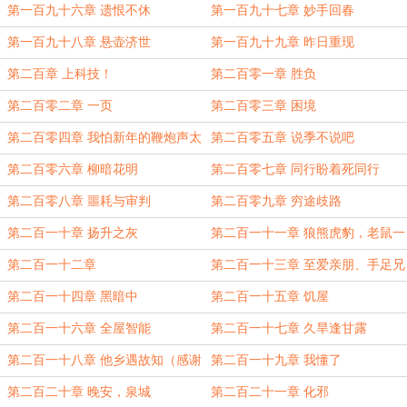
第一百九十六章 遗恨不休
第一百九十七章 妙手回春
第一百九十八章 悬壶济世
第一百九十九章 昨日重现
第二百章 上科技！
第二百零一章 胜负
第二百零二章 一页
第二百零三章 困境
第二百零四章 我怕新年的鞭炮声太
第二百零五章 说季不说吧
响……
第二百零六章 柳暗花明
第二百零七章 同行盼着死同行
第二百零八章 噩耗与审判
第二百零九章 穷途歧路
第二百一十章 扬升之灰
第二百一十一章 狼熊虎豹，老鼠一
只
第二百一十二章
第二百一十三章 至爱亲朋、手足兄
弟
第二百一十四章 黑暗中
第二百一十五章 饥屋
第二百一十六章 全屋智能
第二百一十七章 久旱逢甘露
第二百一十八章 他乡遇故知（感谢
第二百一十九章 我懂了
力中暴栗的盟主
第二百二十章 晚安，泉城
第二百二十一章 化邪