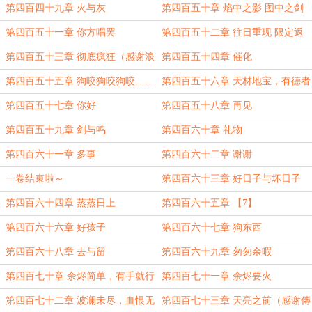
第四百四十九章 火与灰
第四百五十章 焰中之影 图中之剑
第四百五十一章 你方唱罢
第四百五十二章 往日重现 限定返
场
第四百五十三章 彻底疯狂（感谢浪
第四百五十四章 催化
翻青云的盟主
第四百五十五章 狗咬狗咬狗咬……
第四百五十六章 天材地宝，有德者
狗？
居之
第四百五十七章 你好
第四百五十八章 再见
第四百五十九章 剑与鸣
第四百六十章 礼物
第四百六十一章 多事
第四百六十二章 谢谢
一卷结束啦～
第四百六十三章 好日子与坏日子
第四百六十四章 蒸蒸日上
第四百六十五章 【7】
第四百六十六章 好孩子
第四百六十七章 狗东西
第四百六十八章 去与留
第四百六十九章 匆匆余暇
第四百七十章 余烬简单，有手就行
第四百七十一章 余烬要火
第四百七十二章 波澜未尽，血恨无
第四百七十三章 天亮之前（感谢傳