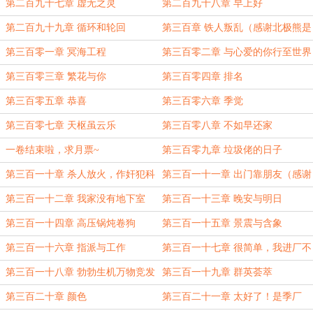
鬼
第二百九十七章 虚无之灵
第二百九十八章 早上好
第二百九十九章 循环和轮回
第三百章 铁人叛乱（感谢北极熊是
真的熊的盟主
第三百零一章 冥海工程
第三百零二章 与心爱的你行至世界
尽头（感谢鬼畜破颜拳的盟主
第三百零三章 繁花与你
第三百零四章 排名
第三百零五章 恭喜
第三百零六章 季觉
第三百零七章 天枢虽云乐
第三百零八章 不如早还家
一卷结束啦，求月票~
第三百零九章 垃圾佬的日子
第三百一十章 杀人放火，作奸犯科
第三百一十一章 出门靠朋友（感谢
ForestH的盟主
第三百一十二章 我家没有地下室
第三百一十三章 晚安与明日
（感谢傳説中嘚橘喵的盟主
第三百一十四章 高压锅炖卷狗
第三百一十五章 景震与含象
第三百一十六章 指派与工作
第三百一十七章 很简单，我进厂不
就是了？
第三百一十八章 勃勃生机万物竞发
第三百一十九章 群英荟萃
第三百二十章 颜色
第三百二十一章 太好了！是季厂