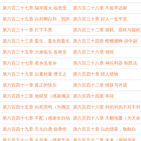
者几希？
第六百二十七章 隔岸观火 临危受
第六百二十八章 不如早还家
命（感谢胖头旭的盟主
第六百二十九章 白邦啊白邦，我的
第六百三十章 好人一生平安
故乡！
第六百三十一章 灯下不黑
第六百三十二章 噩耗、噩耗与噩耗
第六百三十三章 畜生、畜生和畜生
第六百三十四章 螳螂捕蝉 误中副
车
第六百三十五章 大难临头 各奔东
第六百三十六章 领悟
西
第六百三十七章 老乡见老乡
第六百三十八章 神兵利器 制胜法
宝
第六百三十九章 以量对量 僭主之
第六百四十章 猎人猎物
造
第六百四十一章 真正的快乐
第六百四十二章 猎获与许诺
第六百四十三章 地狱里（感谢傳説
第六百四十四章 等待
中嘚橘喵的白银盟
第六百四十五章 向死而鸣（为傳説
第六百四十六章 对的对的不对不对
中嘚橘喵的白银盟加更
（感谢天命之上SSR的白银盟
第六百四十七章 不配（感谢全自动
第六百四十八章 天翻地覆（为天命
滚筒洗衣机的盟主
之上SSR的白银盟加更
第六百四十九章 天元白鹿 狼孽绝
第六百五十章 以此猎获，敬献白
光（感谢左咸又鱼的盟主
鹿！（感谢天命之上SSR的盟主
第六百五十一章 火与海（感谢无亦
第六百五十二章 未来（感谢书友