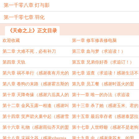
第一千零八章 灯与影
第一千零七章 羽化
《天命之上》正文目录
欢迎收藏
第一章 修车修表修电脑
第二章 大难不死，必有补刀
第三章 血与梦（求追读！）
第四章 天轨
第五章 兄弟你好香（求追订！）
第六章 祸不单行（感谢夜有月光的
第七章 追查（求追读！感谢生活不
盟主）
易皂皂叹气的盟主）
第八章 卷狗の末路（感谢霍古斯的
第九章 员工餐（感谢时遥火的盟
盟主）
主）
第十章 天降奇缘（感谢六岳真人的
第十一章 唯一的办法（求追读
盟主）
哇！！！）
第十二章 金风玉露一相逢（感谢叫
第十三章 杀了她（感谢玉米、君的
我火车王的盟主）
盟主）
第十四章 笑声碧火巢中起（感谢雪
第十五章 最后幸存者（感谢泰瑟拉
柳的盟主）
的盟主）
第十六章 礼物（感谢雨仙齐天的盟
第十七章 人世蜉蝣（感谢不是老狗
主）
的盟主）
第十八章 灾祸之器（感谢viburnia
第十九章 虫（感谢唐苏木、的盟