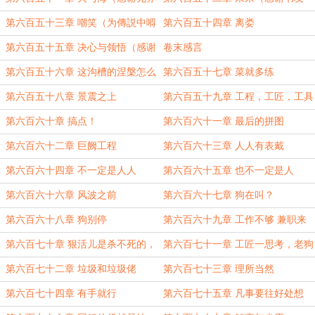
无意的盟主
20190316232323619的盟主
第六百五十三章 嘲笑（为傳説中嘚
第六百五十四章 离娄
橘喵的白银盟加更！
第六百五十五章 决心与领悟（感谢
卷末感言
HY420的盟主
第六百五十六章 这沟槽的涅槃怎么
第六百五十七章 菜就多练
这么坏啊！
第六百五十八章 景震之上
第六百五十九章 工程，工匠，工具
第六百六十章 搞点！
第六百六十一章 最后的拼图
第六百六十二章 巨阙工程
第六百六十三章 人人有表戴
第六百六十四章 不一定是人人
第六百六十五章 也不一定是人
第六百六十六章 风波之前
第六百六十七章 狗在叫？
第六百六十八章 狗别停
第六百六十九章 工作不够 兼职来
凑
第六百七十章 狠活儿是杀不死的，
第六百七十一章 工匠一思考，老狗
但人可以
就发笑
第六百七十二章 垃圾和垃圾佬
第六百七十三章 理所当然
第六百七十四章 有手就行
第六百七十五章 凡事要往好处想