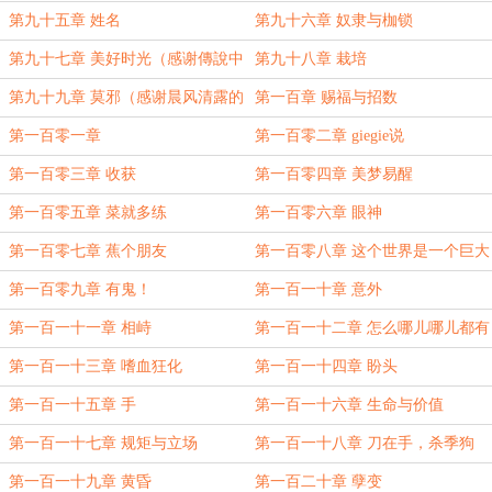
第九十五章 姓名
第九十六章 奴隶与枷锁
第九十七章 美好时光（感谢傳說中
第九十八章 栽培
嘚橘喵的盟主
第九十九章 莫邪（感谢晨风清露的
第一百章 赐福与招数
盟主
第一百零一章
第一百零二章 giegie说
第一百零三章 收获
第一百零四章 美梦易醒
第一百零五章 菜就多练
第一百零六章 眼神
第一百零七章 蕉个朋友
第一百零八章 这个世界是一个巨大
的外包
第一百零九章 有鬼！
第一百一十章 意外
第一百一十一章 相峙
第一百一十二章 怎么哪儿哪儿都有
你？
第一百一十三章 嗜血狂化
第一百一十四章 盼头
第一百一十五章 手
第一百一十六章 生命与价值
第一百一十七章 规矩与立场
第一百一十八章 刀在手，杀季狗
第一百一十九章 黄昏
第一百二十章 孽变