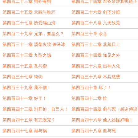
等什么？
第四百二十三章 狗外有狗
第四百二十四章 准备余烬和掉链子
大群
第四百二十五章 天戮与胜邪
第四百二十六章 剑下分赃
第四百二十七章 所爱隔山海
第四百二十八章 六天故鬼
第四百二十九章 兄弟，要盘么？
第四百三十章 余音
第四百三十一章 溪柴火软 铁马冰
第四百三十二章 蒸蒸日上
河（感谢归游X的盟主
第四百三十三章 九型之隐
第四百三十四章 知见之外
第四百三十五章 孔与楔
第四百三十六章 出神入化
第四百三十七章 纯钧
第四百三十八章 不具慈悲
第四百三十九章 我不信！
第四百四十章 坏了！
第四百四十一章 好了！
第四百四十二章 忙
第四百四十三章 别开枪，自己人！
第四百四十四章 剑与死（感谢傳説
中嘚橘喵的白银盟
第四百四十五章 有完没完？
第四百四十六章 他人还怪好嘞！
（为傳説中嘚橘喵的白银盟加更
第四百四十七章 潮与祸
第四百四十八章 血与死