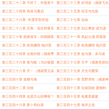
长，我们有救了！
第三百二十二章 不好了，外面有个
第三百二十三章 好消息（感谢飞光
绿眼睛的老登打进来了！
无罅的盟主
第三百二十四章 再造与重启
第三百二十五章 珍宝与垃圾
第三百二十六章 ‘年度车型评选’
第三百二十七章 自由
第三百二十八章 豆角、花生和黄瓜
第三百二十九章 别让事故 成为遗
（感谢季觉生日快乐的盟主
憾
第三百三十章 慈善造车，回馈顾客
第三百三十一章 风起云涌 雨落雷
鸣
第三百三十二章 疾风骤雨 电闪雷
第三百三十三章 疾风骤雨 电闪雷
鸣（上）
鸣（下）
第三百三十四章 全面封锁（感谢季
第三百三十五章 血与酒，杀与谈
觉生日快乐的白银盟）
第三百三十六章 夜与船（为白银盟
第三百三十七章 天平（感谢苍琥珀
季觉生日快乐加更）
的盟主
第三百三十八章 开！（感谢墨玉染
第三百三十九章 月光与繁荣
清的盟主
第三百四十章 老赖与海
第三百四十一章 荒野求牲（感谢神
祭月的盟主
第三百四十二章 问候
第三百四十三章 垃圾回收 废物利
用
第三百四十四章 这是怎么回事呢？
第三百四十五章 低素质盛宴
第三百四十六章 萝卜和白菜
第三百四十七章 海岸之造