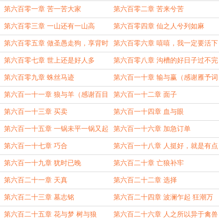
第六百零一章 苦一苦大家
第六百零二章 苦来兮苦
第六百零三章 一山还有一山高
第六百零四章 仙之人兮列如麻
第六百零五章 做圣愚走狗，享背时
第六百零六章 嘻嘻，我一定要活下
人生
去！
第六百零七章 世上还是好人多
第六百零八章 沟槽的好日子过不完
第六百零九章 蛛丝马迹
第六百一十章 输与赢（感谢雁予词
的盟主
第六百一十一章 狼与羊（感谢百目
第六百一十二章 面子
者的盟主
第六百一十三章 买卖
第六百一十四章 血与眼
第六百一十五章 一锅未平一锅又起
第六百一十六章 加急订单
第六百一十七章 巧合
第六百一十八章 人挺好，就是有点
坏
第六百一十九章 犹时已晚
第六百二十章 亡狼补牢
第六百二十一章 天真
第六百二十二章 选择
第六百二十三章 墓志铭
第六百二十四章 波澜乍起 狂潮万
丈
第六百二十五章 花与梦 树与狼
第六百二十六章 人之所以异于禽兽