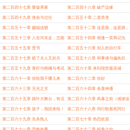
第二百四十七章 要饭养家
第二百四十八章 破产边缘
第二百四十九章 使命与过往
第二百五十章 二度质变
第二百五十一章 赐福连锁
第二百五十二章 这是跑，这是跳，
这是宗师，干掉他。
第二百五十三章 人在河东走，怎能
第二百五十四章 相逢一笑再记仇
不湿鞋？
第二百五十五章 焚书
第二百五十六章 别人的自行车
第二百五十七章 赔了夫人又折兵
第二百五十八章 和事佬与偏执狂
（感谢SSR深渊烈日的盟主
第二百五十九章 青柠与柑橘与考试
第二百六十章 来到现世最高城
与剑
第二百六十一章 你给我干哪儿来
第二百六十二章 你好
了？（感谢傳説中嘚橘喵的打赏
第二百六十三章 无光之灾
第二百六十四章 各显神通
第二百六十五章 路叶大舞台，有活
第二百六十六章 风暴之前（感谢追
你就来
书真难的盟主
第二百六十七章 孩子，我回来啦！
第二百六十八章 同行盼着死同行
第二百六十九章 先杀熟人
第二百七十章 热烈欢迎
第二百七十一章 恐怖故事
第二百七十二章 纷争之始