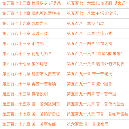
脏
公
第五百七十五章 挫骨扬灰 赶尽杀
第五百七十六章 以血还眼 以火还
绝
牙
第五百七十七章 我也可以爱联邦
第五百七十八章 有活儿没活儿
第五百七十九章 九型之三
第五百八十章 灾与劫
第五百八十一章 余波一缕
第五百八十二章 洪流万丈
第五百八十三章 泪与光
第五百八十四章 欲加之祸
第五百八十五章 何患无由？
第五百八十六章 ‘希望’和‘未来’
第五百八十七章 狼的诱惑
第五百八十八章 霸道外包强制爱
第五百八十九章 秘密潜入搜查官
第五百九十章 苦一苦老汤
第五百九十一章 再苦一苦老汤
第五百九十二章 笼中困兽
第五百九十三章 弃暗投明
第五百九十四章 苦一苦帝国
第五百九十五章 苦一苦列祖列宗
第五百九十六章 苦一苦伟大创造
第五百九十七章 苦一苦帕萨雷拉
第五百九十八章 再苦一苦帕萨雷拉
第五百九十九章 苦一苦军备部
第六百章 苦一苦保密局