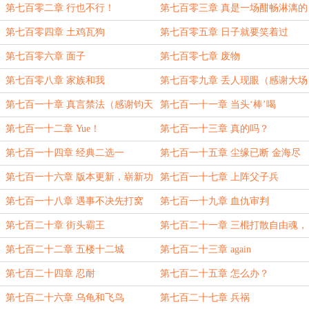
第七百零二章 行也不行！
第七百零三章 真是一场酣畅淋漓的
战斗啊
第七百零四章 土鸡瓦狗
第七百零五章 日子就要笑着过
第七百零六章 面子
第七百零七章 废物
第七百零八章 家族和我
第七百零九章 丢人现眼（感谢大场
奈奈的盟主
第七百一十章 真言禁法（感谢钧天
第七百一十一章 当头‘棒’喝
白狐的盟主
第七百一十二章 Yue！
第七百一十三章 真的吗？
第七百一十四章 经典二选一
第七百一十五章 尘缘已断 金海尽
干
第七百一十六章 版本更新，崭新功
第七百一十七章 上阵父子兵
能（感谢煜诗的盟主
第七百一十八章 遇事不决先打窝
第七百一十九章 血仇审判
第七百二十章 街头霸王
第七百二十一章 三棍打散自由魂，
长官我是象洲人
第七百二十二章 五楼十二城
第七百二十三章 again
第七百二十四章 忍耐
第七百二十五章 怎么办？
第七百二十六章 乌龟和飞鸟
第七百二十七章 兵祸