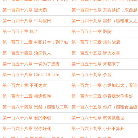
人（感谢咸鱼翻身再翻身的盟主
scary的盟主
第一百四十六章 黑天鹅
第一百四十七章 东西越好，东西越
坏
第一百四十八章 牛马假日
第一百四十九章 噩梦（感谢破灭之
刃的盟主
第一百五十章 坏了
第一百五十一章 医院
第一百五十二章 有职转生：到了妇
第一百五十三章 惩前毖后
产科就拿出真本事
第一百五十四章 治病救人
第一百五十五章 皆大欢喜
第一百五十六章 一切为了患者
第一百五十七章 来都来了
第一百五十八章 Circle Of Life
第一百五十九章 余音
第一百六十章 不死之症
第一百六十一章 余烬加以太，看谁
都是菜！
第一百六十二章 相逢恨晚
第一百六十三章 你看我对你多好
第一百六十四章 恩怨（感谢辰二狗
第一百六十五章 你好（感谢食品级
的盟主
咸鱼的盟主
第一百六十六章 爱的奉献
第一百六十七章 试试就逝世
第一百六十八章 祝你好死
第一百六十九章 小开不算开