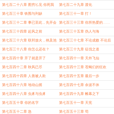
第七百二十八章 图穷匕见 你死我
第七百二十九章 渡化
活
第七百三十章 铁围与列缺
第七百三十一章 打！
第七百三十二章 事已至此，先开会
第七百三十三章 你所热爱的……
吧
第七百三十四章 起风之前
第七百三十五章 伪人与海
第七百三十六章 联邦放火，殃及池
第七百三十七章 不论成败 不论后
鱼（感谢煜诗的白银盟
果
第七百三十八章 你怎么还在？
第七百三十九章 征伐之道
第七百四十章 开了就是开了
第七百四十一章 天外飞仙
第七百四十二章 秋风已尽
第七百四十三章 苍蝇们的狂欢
第七百四十四章 人善被人欺
第七百四十五章 最后一步
第七百四十六章 地动山摇
第七百四十七章 余波不休
第七百四十八章 虫豸与虫豸
第七百四十九章 帷幕之下
第七百五十章 你的名字
第七百五十一章 天宪
第七百五十二章 急
第七百五十三章 苟