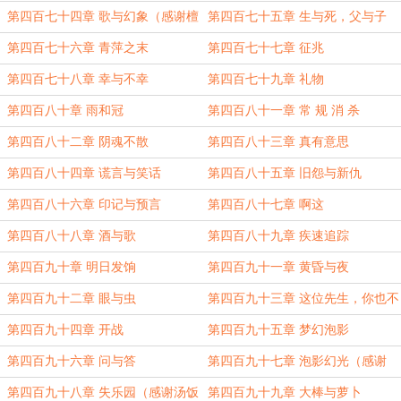
休
説中嘚橘喵的白银盟
第四百七十四章 歌与幻象（感谢檀
第四百七十五章 生与死，父与子
妄的盟主
（为傳説中嘚橘喵的白银盟加更
第四百七十六章 青萍之末
第四百七十七章 征兆
第四百七十八章 幸与不幸
第四百七十九章 礼物
第四百八十章 雨和冠
第四百八十一章 常 规 消 杀
第四百八十二章 阴魂不散
第四百八十三章 真有意思
第四百八十四章 谎言与笑话
第四百八十五章 旧怨与新仇
第四百八十六章 印记与预言
第四百八十七章 啊这
第四百八十八章 酒与歌
第四百八十九章 疾速追踪
第四百九十章 明日发饷
第四百九十一章 黄昏与夜
第四百九十二章 眼与虫
第四百九十三章 这位先生，你也不
想……
第四百九十四章 开战
第四百九十五章 梦幻泡影
第四百九十六章 问与答
第四百九十七章 泡影幻光（感谢
babyishow的盟主
第四百九十八章 失乐园（感谢汤饭
第四百九十九章 大棒与萝卜