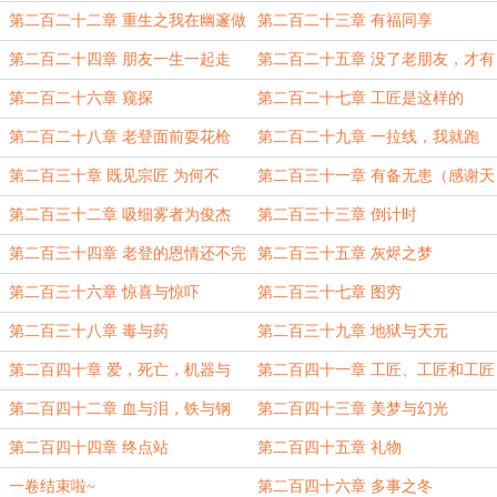
第二百二十二章 重生之我在幽邃做
第二百二十三章 有福同享
牛马
第二百二十四章 朋友一生一起走
第二百二十五章 没了老朋友，才有
新朋友
第二百二十六章 窥探
第二百二十七章 工匠是这样的
第二百二十八章 老登面前耍花枪
第二百二十九章 一拉线，我就跑
第二百三十章 既见宗匠 为何不
第二百三十一章 有备无患（感谢天
拜？
命之上SSR的盟主
第二百三十二章 吸细雾者为俊杰
第二百三十三章 倒计时
第二百三十四章 老登的恩情还不完
第二百三十五章 灰烬之梦
第二百三十六章 惊喜与惊吓
第二百三十七章 图穷
第二百三十八章 毒与药
第二百三十九章 地狱与天元
第二百四十章 爱，死亡，机器与
第二百四十一章 工匠、工匠和工匠
人。
第二百四十二章 血与泪，铁与钢
第二百四十三章 美梦与幻光
第二百四十四章 终点站
第二百四十五章 礼物
一卷结束啦~
第二百四十六章 多事之冬