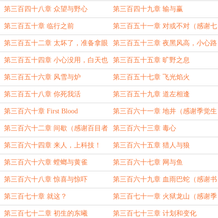
第三百四十八章 众望与野心
第三百四十九章 输与赢
第三百五十章 临行之前
第三百五十一章 对或不对（感谢七
月···
第三百五十二章 太坏了，准备拿眼
第三百五十三章 夜黑风高，小心路
睛去瞪！
滑
第三百五十四章 小心没用，白天也
第三百五十五章 旷野之息
滑
第三百五十六章 风雪与炉
第三百五十七章 飞光焰火
第三百五十八章 你死我活
第三百五十九章 道左相逢
第三百六十章 First Blood
第三百六十一章 地井（感谢季觉生
日快乐的盟主
第三百六十二章 间歇（感谢百目者
第三百六十三章 毒心
的盟主
第三百六十四章 来人，上科技！
第三百六十五章 猎人与狼
第三百六十六章 螳螂与黄雀
第三百六十七章 网与鱼
第三百六十八章 惊喜与惊吓
第三百六十九章 血雨巴蛇（感谢书
友20220822194152449
第三百七十章 就这？
第三百七十一章 火狱龙山（感谢季
觉生日快乐的盟主
第三百七十二章 初生的东曦
第三百七十三章 计划和变化