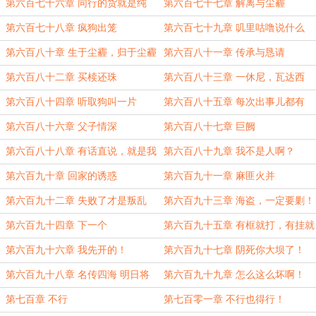
第六百七十六章 同行的货就是纯
第六百七十七章 解离与尘霾
啊！
第六百七十八章 疯狗出笼
第六百七十九章 叽里咕噜说什么
呢？跟我的数值说去吧！
第六百八十章 生于尘霾，归于尘霾
第六百八十一章 传承与恳请
第六百八十二章 买椟还珠
第六百八十三章 一休尼，瓦达西
第六百八十四章 听取狗叫一片
第六百八十五章 每次出事儿都有
你！
第六百八十六章 父子情深
第六百八十七章 巨阙
第六百八十八章 有话直说，就是我
第六百八十九章 我不是人啊？
的忍道！
第六百九十章 回家的诱惑
第六百九十一章 麻匪火并
第六百九十二章 失败了才是叛乱
第六百九十三章 海盗，一定要剿！
（感谢S赎的盟主
第六百九十四章 下一个
第六百九十五章 有框就打，有挂就
开
第六百九十六章 我先开的！
第六百九十七章 阴死你大坝了！
第六百九十八章 名传四海 明日将
第六百九十九章 怎么这么坏啊！
星
第七百章 不行
第七百零一章 不行也得行！