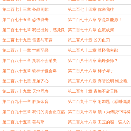
第二百七十三章 备战间隙
第二百七十四章 你来我往
第二百七十五章 恐怖袭击
第二百七十六章 爷是新能源！
第二百七十七章 我已出舱，感觉良
第二百七十八章 血流成河
好
第二百七十九章 雷霆与雨露
第二百八十章 凶刀血刃
第二百八十一章 世间至恶
第二百八十二章 莫怪我卑鄙
第二百八十三章 笑容不会消失
第二百八十四章 巅峰会师？
第二百八十五章 软柿子也会爆
第二百八十六章 柿子与手
第二百八十七章 兄弟齐心
第二百八十八章 弃暗投明 悔之晚
矣
第二百八十九章 天地同寿
第二百九十章 青梅不敌天降
第二百九十一章 胜负余音
第二百九十二章 附加题（感谢傳説
中嘚橘喵的白银盟
第二百九十三章 我们的协会正在蒸
第二百九十四章 锁（为傳説中嘚橘
蒸日上捏
喵的白银盟加更
第二百九十五章 善与孽
第二百九十六章 工匠的嘴，骗人的