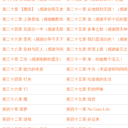
的盟主）
主）
第二十章 【圈境】（感谢你萌又发
第二十一章 从地狱到天国！（感谢
现了一只墨墨的盟主）
陌云忆的盟主）
第二十二章 上善君临（感谢酩酊吹
第二十三章 龙（感谢不祈十弦的盟
风机兼鸦姐单推人的盟主）
主）
第二十四章 见面分一半（感谢无双
第二十五章 多事之秋（感谢阴天神
的混沌的盟主）
隐的盟主）
第二十六章 受死（感谢白帝子天下
第二十七章 我们是清白的！（感谢
第一的盟主）
rwxdx的盟主）
第二十八章 良材与匠人（感谢河间
第二十九章 所谓上善（感谢破灭之
_瘦虎的盟主）
刃的盟主）
第三十章 工坊（感谢陈醉的盟主）
第三十一章 来，给她整个活儿！
第三十二章 能力的本质
第三十三章 牛马（求追读呀呜呜呜
呜）
第三十四章 打灰
第三十五章 垃圾佬的生活
第三十六章 T5
第三十七章 肝的呼唤
第三十八章 魇
第三十九章 假货
第四十章 噩梦
第四十一章 No Guns Life
第四十二章 游戏
第四十三章 好运来