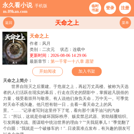
永久看小说
手机版
临时
登录
注册
书架
m.09kan.com
天命之上
返回
菜单
天命之上
作者：风月
类别：二次元
状态：连载中
更新时间：2026-08-06 14:29:06
最新章节：
第一千零一十八章 愿望
开始阅读
加入书架
天命之上简介：
世界自毁灭之后重建。于危崖之上，再起万丈高楼。被称为天选
者的人们活跃在现实的幕后，行走在历史的阴影中，掌握超凡脱俗的
力量，领受着崇拜与敬畏。有人说他们身负天命，万中无一。可季觉
对天命不感兴趣。他只想有朝一日，去看一看天命之上的风
景。“……”记录者写到这里停下了笔，看向那个满手油污的汽修
工：“所以，这就是你破坏国际秩序、贩卖禁忌武器、资助颠覆组织、
引发两极大战、图谋暗中统治世界的理由？”“关我屁事儿！”季觉翻了
个白眼：“我就是一个破修车的！”..日凌晨准点发布，有兴趣的朋友可