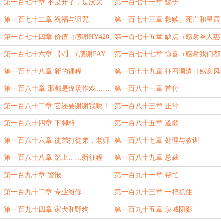
第一百七十章 不是开了，是没关
第一百七十一章 骗子
第一百七十二章 祝福与诅咒
第一百七十三章 救赎、死亡和星辰
第一百七十四章 价值（感谢HY420
第一百七十五章 缺点（感谢圣人惠
的盟主
的反杀的盟主
第一百七十六章 【√】（感谢PAY
第一百七十七章 惊喜（感谢我们都
的盟主
有光明的未来的盟主
第一百七十八章 新的课程
第一百七十九章 征召调遣（感谢风
墨S的盟主
第一百八十章 那都是逢场作戏……
第一百八十一章 首付
第一百八十二章 它还要谢谢我呢！
第一百八十三章 正常
（感谢傳説中嘚橘喵的盟主
第一百八十四章 下脚料
第一百八十五章 道歉
第一百八十六章 徒弟打徒弟，老师
第一百八十七章 处理与教训
打老师
第一百八十八章 踏上……新征程
第一百八十九章 总裁
第一百九十章 警报
第一百九十一章 帮忙
第一百九十二章 专业维修
第一百九十三章 一把抓住
第一百九十四章 家犬和野狗
第一百九十五章 泉城阴影