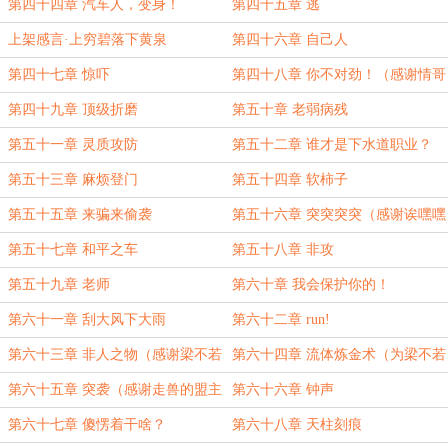
第四十四章 汽车人，变身！
第四十五章 逃
上架感言·上穷碧落下黄泉
第四十六章 自己人
第四十七章 惊吓
第四十八章 你不对劲！（感谢情哥
哥我爱你的盟主）
第四十九章 顶级折磨
第五十章 老弱病残
第五十一章 灵质攻防
第五十二章 谁才是下水道职业？
第五十三章 麻烦登门
第五十四章 软柿子
第五十五章 来骗来偷袭
第五十六章 突突突突（感谢诶嘿嘿
嘿嘿嘿嘿嘿嘿嘿的盟主）
第五十七章 和平之车
第五十八章 非攻
第五十九章 老师
第六十章 我会保护你的！
第六十一章 刮大风下大雨
第六十二章 run!
第六十三章 非人之物（感谢梁不若
第六十四章 流体炼金术（为梁不若
的白银盟
的白银盟加更
第六十五章 突袭（感谢走兽的盟主
第六十六章 钟声
第六十七章 傻愣着干啥？
第六十八章 天柱刻痕