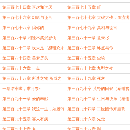
第三百七十四章 喜欢和讨厌
第三百七十五章 叮！
第三百七十六章 幻影与谎言
第三百七十七章 大破大残，血流满
地
第三百七十八章 骗你的
第三百七十九章 真相与谎言
第三百八十章 相逢不笑泯恩仇
第三百八十一章 意未尽
第三百八十二章 欢未足（感谢欢未
第三百八十三章 终点与你
足的盟主
第三百八十四章 美梦尽头
第三百八十五章 尘埃
第三百八十六章 一点
第三百八十七章 九型之变
第三百八十八章 所造之物 所成之
第三百八十九章 死灰
工
一卷结束啦，求月票~
第三百九十章 荒野的问候（感谢贫
道信佛的盟主
第三百九十一章 爱的奉献
第三百九十二章 生日与快乐（感谢
季觉生日快乐的盟主
第三百九十三章 我这一生，如履薄
第三百九十四章 工匠圈传来噩耗
冰
第三百九十五章 寡人有疾
第三百九十六章 先觉
第三百九十七章 名
第三百九十八章 影