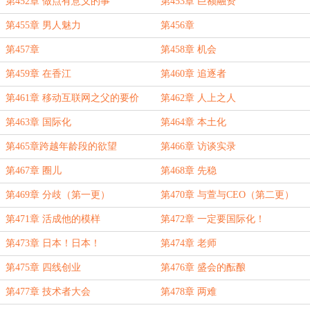
第452章 做点有意义的事
第453章 巨额融资
第455章 男人魅力
第456章
第457章
第458章 机会
第459章 在香江
第460章 追逐者
第461章 移动互联网之父的要价
第462章 人上之人
（求订阅）
第463章 国际化
第464章 本土化
第465章跨越年龄段的欲望
第466章 访谈实录
第467章 圈儿
第468章 先稳
第469章 分歧（第一更）
第470章 与萱与CEO（第二更）
第471章 活成他的模样
第472章 一定要国际化！
第473章 日本！日本！
第474章 老师
第475章 四线创业
第476章 盛会的酝酿
第477章 技术者大会
第478章 两难