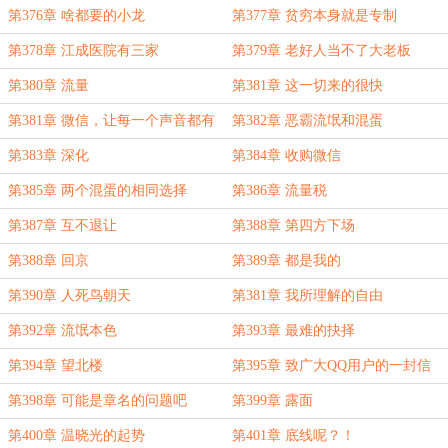
第376章 啥都要的小龙
第377章 贫穷本身就是专制
第378章 江成医院有三家
第379章 老好人当不了大老板
第380章 流量
第381章 这一切来的很快
第381章 微信，让每一个声音都有
第382章 恶霸流氓和混蛋
意义
第383章 深化
第384章 收购微信
第385章 两个混蛋的相同选择
第386章 流量税
第387章 互不退让
第388章 第四方下场
第388章 回京
第389章 都是我的
第390章 人死鸟朝天
第381章 我所理解的自由
第392章 流氓本色
第393章 最难的抉择
第394章 望北楼
第395章 致广大QQ用户的一封信
（一）
第398章 可能是章名的问题吧
第399章 露面
第400章 温晓光的起势
第401章 底线呢？！