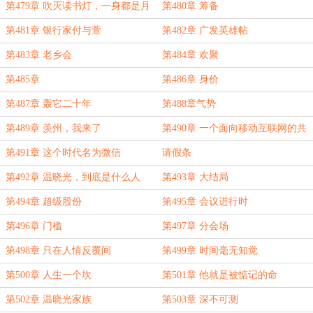
第479章 吹灭读书灯，一身都是月
第480章 筹备
第481章 银行家付与萱
第482章 广发英雄帖
第483章 老乡会
第484章 欢聚
第485章
第486章 身价
第487章 轰它二十年
第488章气势
第489章 羡州，我来了
第490章 一个面向移动互联网的共
有的流量平台
第491章 这个时代名为微信
请假条
第492章 温晓光，到底是什么人
第493章 大结局
第494章 超级股份
第495章 会议进行时
第496章 门槛
第497章 分会场
第498章 只在人情反覆间
第499章 时间毫无知觉
第500章 人生一个坎
第501章 他就是被惦记的命
第502章 温晓光家族
第503章 深不可测