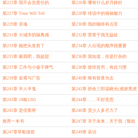
第225章 我不会负责任的
第226章 哪有什么岁月静好
第227章 Time Will Tell
第228章 传说中的领袖魅力
第229章 灵魂
第230章 我的咖啡有点苦
第231章 大城市的隔离感
第232章 荣誉于我无益处
第233章 她把头发剪了
第234章 人出现的顺序很重要
第235章 吸我吧，我超甜
第236章 我知道，你是打杂的
第237章 工作与小孩子脾气
第238章 曾经贫穷，有此习惯
第239章 皇甫与广告
第240章 唯有留香为念
第241章 半人半鬼
第242章 拼命三郎温晓光(感谢黑虎
前锋成为本书新盟主)
第243章 18栋1202
第244章 ……不好意思
第245章 是优客呀
第246章 货少人多尽力了
推荐一本书
第247章 关于未来，关于我（预祝
各位高考顺利。）
第247章草船借箭
第249章 采访