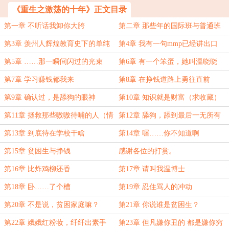
《重生之激荡的十年》正文目录
第一章 不听话我卸你大胯
第二章 那些年的国际班与普通班
第3章 羡州人辉煌教育史下的单纯
第4章 我有一句mmp已经讲出口
教育观
第5章 ……那一瞬间闪过的光束
第6章 有一个笨蛋，她叫温晓晓
第7章 学习赚钱都我来
第8章 在挣钱道路上勇往直前
第9章 确认过，是舔狗的眼神
第10章 知识就是财富（求收藏）
第11章 拯救那些嗷嗷待哺的人（情
第12章 舔狗，舔到最后一无所有
人节快乐）
第13章 到底待在学校干啥
第14章 喔……你不知道啊
第15章 贫困生与挣钱
感谢各位的打赏。
第16章 比炸鸡柳还香
第17章 请叫我温博士
第18章 卧……了个槽
第19章 忍住骂人的冲动
第20章 不是说，贫困家庭嘛？
第21章 你说谁是贫困生？
第22章 娥娥红粉妆，纤纤出素手
第23章 但凡嫌你丑的 都是嫌你穷