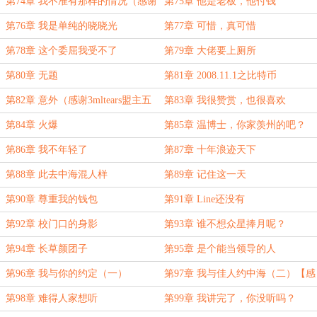
第74章 我不准有那样的情况（感谢
第75章 他是老板，他付钱
3mltears盟主万赏）
第76章 我是单纯的晓晓光
第77章 可惜，真可惜
第78章 这个委屈我受不了
第79章 大佬要上厕所
第80章 无题
第81章 2008.11.1之比特币
第82章 意外（感谢3mltears盟主五
第83章 我很赞赏，也很喜欢
万赏鼓励）
第84章 火爆
第85章 温博士，你家羡州的吧？
第86章 我不年轻了
第87章 十年浪迹天下
第88章 此去中海混人样
第89章 记住这一天
第90章 尊重我的钱包
第91章 Line还没有
第92章 校门口的身影
第93章 谁不想众星捧月呢？
第94章 长草颜团子
第95章 是个能当领导的人
第96章 我与你的约定（一）
第97章 我与佳人约中海（二）【感
谢3mltears盟主万赏】
第98章 难得人家想听
第99章 我讲完了，你没听吗？