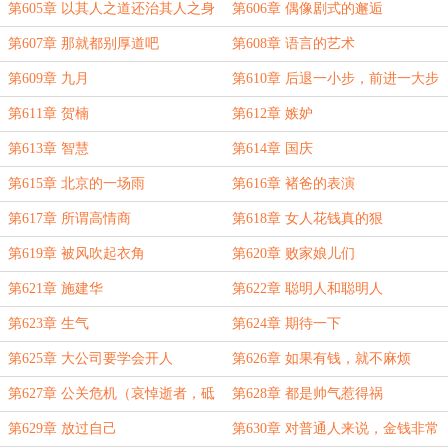
第605章 以其人之道还治其人之身
第606章 偶像剧式的邂逅
第607章 那就都别厚道吧
第608章 语言的艺术
第609章 九月
第610章 后退一小步，前进一大步
第611章 贺楠
第612章 嫉妒
第613章 智慧
第614章 国庆
第615章 北京的一场雨
第616章 褚爸的表演
第617章 所谓高情商
第618章 女人花钱真的狠
第619章 被风吹起衣角
第620章 败家娘儿们
第621章 施建华
第622章 聪明人和聪明人
第623章 生气
第624章 期待一下
第625章 大公司要学会开人
第626章 如果有钱，就不麻烦
第627章 公关危机（哀悼逝者，砥
第628章 都是帅气惹得祸
砺前行）
第629章 放过自己
第630章 对普通人来说，金钱非常