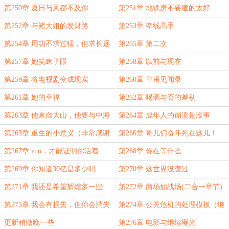
第250章 夏日与风都不及你
第251章 地铁房不要建的太好
第252章 与褚大姐的发财路
第253章 牵线高手
第254章 用功不求过猛，但求长远
第255章 第二次
第257章 她笑眯了眼
第258章 以前与现在
第259章 将电视剧变成现实
第260章 皇甫见闻录
第261章 她的幸福
第262章 喝酒与否的差别
第263章 他来自大山，他要与中海
第264章 成年人的崩溃是没事
战斗
第265章 重生的小意义（非常感谢
第266章 哥儿们奋斗死在这儿！
熿裘打赏本书盟主！！！）
第267章 zuo，才能证明你活着
第268章 你在等什么
第269章 你知道30亿是多少吗
第270章 这世界没变过
第271章 我还是希望辉煌多一些
第272章 商场如战场(二合一章节)
第273章 我会有损失，但你会消失
第274章 公关危机的处理模板（继
（二合一5000字）
续二合一大章）
更新稍微晚一些
第276章 电影与继续曝光