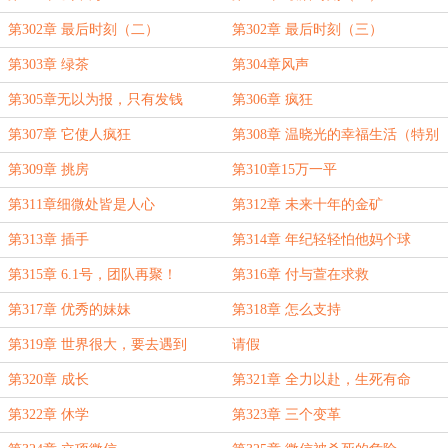
第302章 最后时刻（二）
第302章 最后时刻（三）
第303章 绿茶
第304章风声
第305章无以为报，只有发钱
第306章 疯狂
第307章 它使人疯狂
第308章 温晓光的幸福生活（特别
感谢斜月花落成为本书新盟主！）
第309章 挑房
第310章15万一平
第311章细微处皆是人心
第312章 未来十年的金矿
第313章 插手
第314章 年纪轻轻怕他妈个球
第315章 6.1号，团队再聚！
第316章 付与萱在求救
第317章 优秀的妹妹
第318章 怎么支持
第319章 世界很大，要去遇到
请假
第320章 成长
第321章 全力以赴，生死有命
第322章 休学
第323章 三个变革