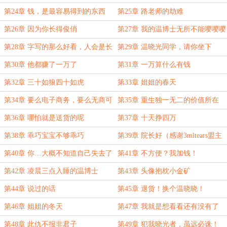
（元宵节快乐）
第24章 钱，是最容易得到的东西
第25章 路老师的劫难
第26章 因为你长得俊俏
第27章 我的温博士无所不能嘤嘤嘤
第28章 字写的那么好看，人会是长
第29章 温晓光同学，请你坐下
的什么样呢
第30章 他都赚了一万了
第31章 一万算什么有钱
第32章 三十如狼四十如虎
第33章 姐姐的春天
第34章 要么电子商务，要么无商可
第35章 重生独一无二的价值所在
务（感谢3mltears盟主打赏）
第36章 哪怕就是送货的呢
第37章 十天挣四万
第38章 乖巧宝宝不够乖巧
第39章 院长好（感谢3mltears盟主
万赏）
第40章 你…大概不知道自己失去了
第41章 不方便？我加钱！
什么
第42章 凌晨三点入睡的温博士
第43章 头像抱枕小金矿
第44章 说过的话
第45章 退货！换个温晓晓！
第46章 姐姐的冬天
第47章 我就是想看看还有没有了
(感谢钟馗小号号盟主打赏)
第48章 此仇不报非君子
第49章 犯我晓光者，虽远必诛！