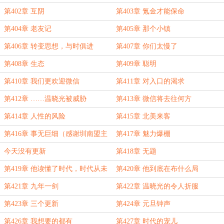
第402章 互阴
第403章 氪金才能保命
第404章 老友记
第405章 那个小镇
第406章 转变思想，与时俱进
第407章 你们太慢了
第408章 生态
第409章 聪明
第410章 我们更欢迎微信
第411章 对入口的渴求
第412章 ……温晓光被威胁
第413章 微信将去往何方
第414章 人性的风险
第415章 北美来客
第416章 事无巨细（感谢圳南盟主
第417章 魅力爆棚
的打赏！）
今天没有更新
第418章 无题
第419章 他读懂了时代，时代从未
第420章 他到底在布什么局
读懂他
第421章 九年一剑
第422章 温晓光的令人折服
第423章 三个更新
第424章 元旦钟声
第426章 我想要的都有
第427章 时代的宠儿