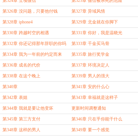
第324章 立项微信
第325章 微信被杀死的危险
第326章 没问题，只要他付钱
第327章 异域风情
第328章 iphone4
第329章 北金就在你脚下
第330章 跨越时空的相遇
第331章 你好，我是温晓光
第332章 你还记得那年辞职的你吗
第333章 千金买马骨
第334章 我为一年前的约定而来
第335章 旅行奖学金
（4400二合一章节~）
第336章 成名的代价
第337章 环境决定人
第338章 在这个晚上
第339章 男人的强大
第340章
第341章 安的什么心
第342章 表姐
第343章 幸福就是这样子
第344章 我就是要让他变坏
更新时间调整通知
第345章 第三方支付
第346章 只在乎你能干什么
第348章 这样的男人
第349章 要一个感觉