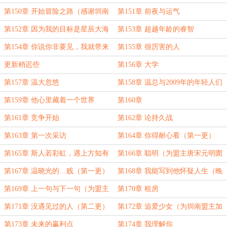
第150章 开始冒险之路（感谢圳南
第151章 前夜与运气
盟主打赏！）
第152章 因为我的目标是星辰大海
第153章 超越年龄的睿智
第154章 你说你非要见，我就带来
第155章 很厉害的人
让你见
更新稍迟些
第156章 大学
第157章 温大忽悠
第158章 温总与2009年的年轻人们
第159章 他心里藏着一个世界
第160章
第161章 竞争开始
第162章 论持久战
第163章 第一次采访
第164章 你得耐心看（第一更）
第165章 斯人若彩虹，遇上方知有
第166章 聪明（为盟主唐宋元明圊
（第二更，晚上还有）
加更！）
第167章 温晓光的…贱（第一更）
第168章 我能写到他怀疑人生（晚
上还有，双倍月票第二天，求票！）
第169章 上一句与下一句（为盟主
第170章 租房
KhYan加更！）
第171章 没遇见过的人（第二更）
第172章 追爱少女（为圳南盟主加
更！）
第173章 未来的赢利点
第174章 我理解你