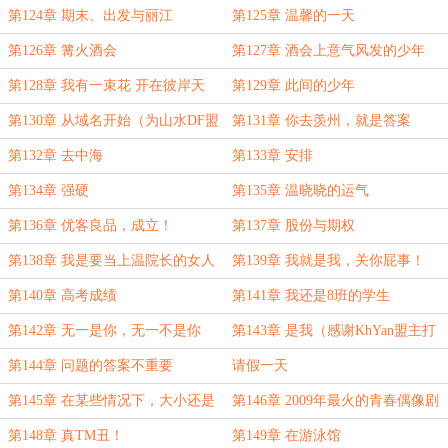
（一更）
个游
第124章 期末、出发与丽江
第125章 温馨的一天
第126章 篝火酒会
第127章 酒会上意气风发的少年
第128章 我有一束花 开在彼岸天
第129章 此间的少年
（第一卷终）
第130章 从域名开始（为山水DF盟
第131章 你去羡州，就是答案
主加更）
第132章 去中海
第133章 安排
第134章 强硬
第135章 温晓晓的运气
第136章 优客良品，成立！
第137章 股份与期权
第138章 我是要当上温院长的女人
第139章 我就是我，关你屁事！
第140章 高考成绩
第141章 我还是8班的学生
第142章 无一是你，无一不是你
第143章 是我（感谢KhYan盟主打
赏！）
第144章 问题的答案不重要
请假一天
第145章 在某些情况下，大小还是
第146章 2009年最火的青春偶像剧
蛮重要的
第148章 真TM丑！
第149章 在游泳馆