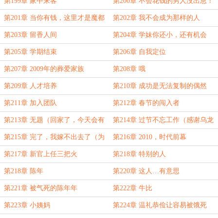
谢CzLB成为本书盟主！）
第199章 家中来客
第200章 不会花钱的男人没出息！
第201章 当你有钱，这里才是魔都
第202章 我不会成为那样的人
第203章 留香人间
第204章 学妹你还小，还有机会
第205章 学期结束
第206章 自我定位
第207章 2009年的葬爱家族
第208章 哦
第209章 人才培养
第210章 成功是无法复制的偶然
第211章 加入团队
第212章 春节的闯入者
第213章 无题（回家了，今天会有
第214章 过节不忘工作（感谢乌龙
加更~）
铁观音盟主）
第215章 完了，我嫁不出去了（为
第216章 2010，时代前幕
明明明明明白白白喜欢他盟主加更）
第217章 新官上任三把火
第218章 特别的人
第218章 陈年
第220章 这人…有意思
第221章 被气死的陈年年
第222章 牛比
第223章 小姨妈
第224章 温礼恭俭让容易被饿死