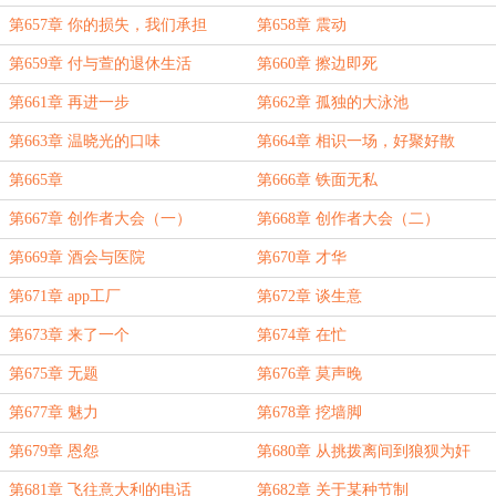
第657章 你的损失，我们承担
第658章 震动
第659章 付与萱的退休生活
第660章 擦边即死
第661章 再进一步
第662章 孤独的大泳池
第663章 温晓光的口味
第664章 相识一场，好聚好散
第665章
第666章 铁面无私
第667章 创作者大会（一）
第668章 创作者大会（二）
第669章 酒会与医院
第670章 才华
第671章 app工厂
第672章 谈生意
第673章 来了一个
第674章 在忙
第675章 无题
第676章 莫声晚
第677章 魅力
第678章 挖墙脚
第679章 恩怨
第680章 从挑拨离间到狼狈为奸
第681章 飞往意大利的电话
第682章 关于某种节制