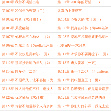
第100章 我并不渴望出名
第101章 2009年的野望（一）
第102章 2009年的野望（二）
认真的上架感言
第103章 打算（求订阅！）
第104章 心够大的(求订阅！)
第105章 风度翩翩
第106章 我身在柏林（为sofia若冰
白银盟加更）
第107章 他根本不在柏林！（为
第108章 挖地三尺我也要把你翻出
sofia若冰白银盟加更！）
来！（为sofia若冰白银盟加更！）
第109章 粗鄙之语（为sofia若冰白
七更完毕~~求月票
银盟加更！）
第110章 不仅仅是卖衬衫(一更)
第111章 求求你不要再撩了(二更)
第112章 那些抄歌词的年头（为
第113章 遭人羡慕（一更）
3mltears盟主加更！）
第114章 降多少（二更）
第115章 第一个200万（为3mltears
盟主加更！）
第116章 不报私仇，法不容情（为
第117章 我叫颜直王（一更）
3mltears盟主加更！）
第118章 没人待他们不好，也没人
第119章 你若安好，便是晴天霹雳
待他们好（二更）
(为男孩很想盟主加更！)
第120章 优客良品（求订阅）
第121章 气质里藏着你走过的路
（二更）
第122章 你都不知道那个人有多帅
第123章 你们好好补课，我先去旅