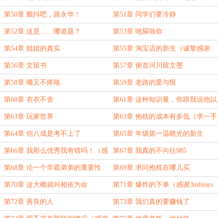
第50章 颤抖吧，路永华！
第51章 同学们要冷静
第52章 这是……哪道题？
第53章 吔屎啦你
第54章 姐姐的真实
第55章 淘宝店的新生（诚挚感谢
3lmtears盟主打赏）
第56章 文留书
第57章 俯首河川留文墨
第58章 嘴又不疼咯
第59章 老路的爱与恨
第60章 衣衣不舍
第61章 这种知识量，你跟我说他以
前成绩不好？
第63章 玩家世界
第63章 抱枕的成本有多低（求一手
推荐票吧～）
第64章 你八成是考不上了
第65章 年级第一温晓光的新生
第66章 我那么优秀我有错吗！（感
第67章 我真的不向往985
谢山水DF打赏盟主！）
第68章 论一个学霸弟弟的重要性
第69章 求问抱枕在哪儿买
第70章 这大概就叫相依为命
第71章 爆炸的下单（感谢3mltears
盟主万赏）
第72章 善良的人
第73章 我们真的要赚钱了