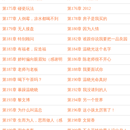
第175章 碰瓷玩法
第176章 2012
第177章 人倒霉，凉水都喝不到
第178章 房子是我买的
第179章 无人接盘
第180章 因为人情
第181章 特别顾问
第182章 谁跟你说我要把一品良园
建完的？
第183章 有福者，应造福
第184章 温晓光这个名字
第185章 娇时偏向眼眉知（感谢明
第186章 陈老师很不开心
明明明明白白白喜欢他盟主打赏！）
第187章 老师与老板
第188章 我要面试你
第189章 喝下午茶吗？
第190章 温晓光命真好
第191章 暴躁温晓晓
第192章 我没请到的人
第193章 黎文博
第194章 另一个世界
第195章 为什么叫温总
第196章 这小孩太厉害了！
第197章 生而为人，思而做人（感
第198章 文留香