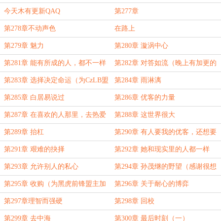
今天木有更新QAQ
第277章
第278章不动声色
在路上
第279章 魅力
第280章 漩涡中心
第281章 能有所成的人，都不一样
第282章 对答如流（晚上有加更的
~）
第283章 选择决定命运（为CzLB盟
第284章 雨淋漓
主加更）
第285章 白居易说过
第286章 优客的力量
第287章 在喜欢的人那里，去热爱
第288章 这世界很大
生活
第289章 抬杠
第290章 有人要我的优客，还想要
我的人
第291章 艰难的抉择
第292章 她和现实里的人都一样
（为乌龙铁观音盟主加更！）
第293章 允许别人的私心
第294章 孙茂继的野望（感谢很想
要雅婷这样的开心果盟主打赏！）
第295章 收购（为黑虎前锋盟主加
第296章 关于耐心的博弈
更！）
第297章理智而强硬
第298章 回校
第299章 去中海
第300章 最后时刻（一）