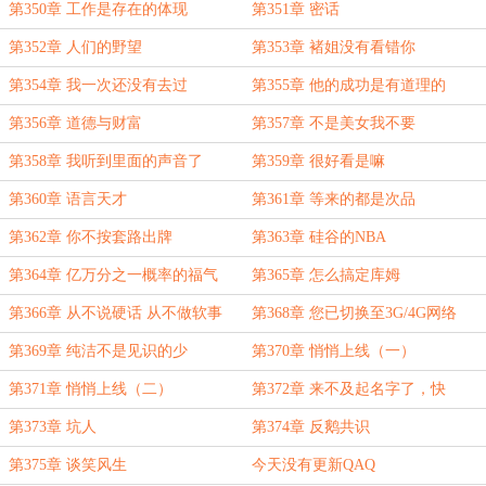
第350章 工作是存在的体现
第351章 密话
第352章 人们的野望
第353章 褚姐没有看错你
第354章 我一次还没有去过
第355章 他的成功是有道理的
第356章 道德与财富
第357章 不是美女我不要
第358章 我听到里面的声音了
第359章 很好看是嘛
第360章 语言天才
第361章 等来的都是次品
第362章 你不按套路出牌
第363章 硅谷的NBA
第364章 亿万分之一概率的福气
第365章 怎么搞定库姆
第366章 从不说硬话 从不做软事
第368章 您已切换至3G/4G网络
（求订阅）
第369章 纯洁不是见识的少
第370章 悄悄上线（一）
第371章 悄悄上线（二）
第372章 来不及起名字了，快
第373章 坑人
第374章 反鹅共识
第375章 谈笑风生
今天没有更新QAQ