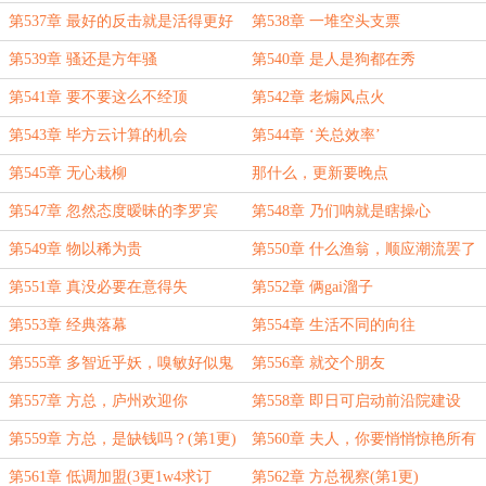
第537章 最好的反击就是活得更好
第538章 一堆空头支票
第539章 骚还是方年骚
第540章 是人是狗都在秀
第541章 要不要这么不经顶
第542章 老煽风点火
第543章 毕方云计算的机会
第544章 ‘关总效率’
第545章 无心栽柳
那什么，更新要晚点
第547章 忽然态度暧昧的李罗宾
第548章 乃们呐就是瞎操心
第549章 物以稀为贵
第550章 什么渔翁，顺应潮流罢了
第551章 真没必要在意得失
第552章 俩gai溜子
第553章 经典落幕
第554章 生活不同的向往
第555章 多智近乎妖，嗅敏好似鬼
第556章 就交个朋友
第557章 方总，庐州欢迎你
第558章 即日可启动前沿院建设
第559章 方总，是缺钱吗？(第1更)
第560章 夫人，你要悄悄惊艳所有
人(第2更)
第561章 低调加盟(3更1w4求订
第562章 方总视察(第1更)