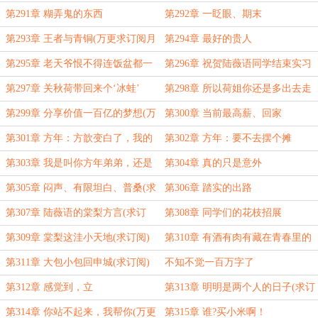
月票)
第291章 糊弄鬼的东西
第292章 一眨眼、期末
第293章 王者与青铜(万更求订阅月
第294章 最好的贵人
票)
第295章 老天爷恨不得连饭盆都一
第296章 祝贺陆薇语同学结束实习
并给她
(万更求订阅)
第297章 关秋荷带回来个‘冰蛙’
第298章 所以荷姐你还是多出去走
走
第299章 分享价值一百亿的梦想(万
第300章 当前最高薪、回家
更求订阅！)
第301章 方年：方歆变白了，我的
第302章 方年：要不去摆个摊
青春结束了
第303章 我是叫你方年弟弟，还是
第304章 真的只是意外
方总？
第305章 闷声、有限坦白、普桑(求
第306章 踏实的出路
订阅)
第307章 陆薇语的棠梨方言(求订
第308章 同学们的花枝招展
阅！)
第309章 棠梨这洼小天地(求订阅)
第310章 有酒有肉有藏在青春里的
故事
第311章 大包小包回申城(求订阅)
不知不觉一百万字了
第312章 感觉到，立
第313章 明明是两个人的日子(求订
阅)
第314章 你站不起来，我帮你(万更
第315章 谁?买小米啊！