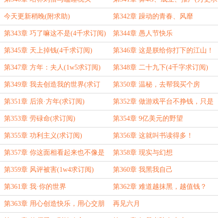
订阅)
今天更新稍晚(附求助)
第342章 躁动的青春、风靡
第343章 巧了嘛这不是(4千求订阅)
第344章 愚人节快乐
第345章 天上掉钱(4千求订阅)
第346章 这是朕给你打下的江山！
第347章 方年：夫人(1w5求订阅)
第348章 二十九下(4千字求订阅)
第349章 我去创造我的世界(求订
第350章 温秘，去帮我买个房
阅)
第351章 后浪·方年(求订阅)
第352章 做游戏平台不挣钱，只是
交个朋友
第353章 劳碌命(求订阅)
第354章 9亿美元的野望
第355章 功利主义(求订阅)
第356章 这就叫书读得多！
第357章 你这面相看起来也不像是
第358章 现实与幻想
82年的
第359章 风评被害(1w4求订阅)
第360章 我黑我自己
第361章 我·你的世界
第362章 难道越抹黑，越值钱？
第363章 用心创造快乐，用心交朋
再见六月