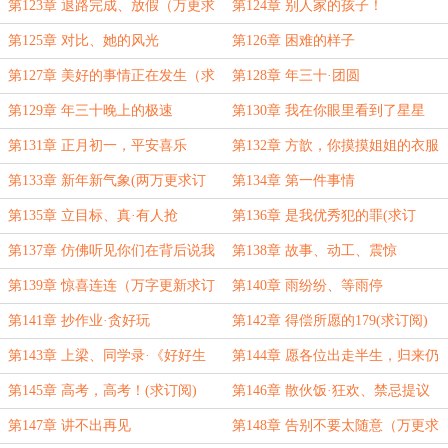
第一
第123章 退路完成、放假（万更求
第124章 别人家的孩子！
订阅！）
第125章 对比、她的风光
第126章 困难的样子
第127章 美好的事情正在发生（求
第128章 年三十·团圆
订阅！）
第129章 年三十晚上的极速
第130章 我在你眼里看到了星星
第131章 正月初一，平安喜乐
第132章 方歆，你摸摸姐姐的衣服
第133章 新年新气象(两万更求订
第134章 第一件事情
阅！)
第135章 立目标、真·有人抢
第136章 是我优秀犯的罪(求订
阅！)
第137章 仿佛听见你们在背后说我
第138章 故事、动工、震惊
帅
第139章 惊喜连连（万字更新求订
第140章 雨纷纷、等雨停
阅！）
第141章 抄作业·贪好玩
第142章 得偿所愿的179(求订阅)
第143章 上梁、同学录·《好好生
第144章 愿各位出走半生，归来仍
活》
是少年
第145章 高考，高考！(求订阅)
第146章 散伙饭·狂欢、禁忌提议
第147章 讲不出再见
第148章 告别不要太随意（万更求