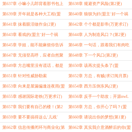
1更)
第637章 小嘛小儿郎背着那书包上
第638章 规避资产风险(第2更)
学堂(第1更)
第639章 开年就是各种大工程(盟
第640章 狼狈为奸(盟主‘好一个祸
主‘好一个祸害’+1更)
害’+2更)
第641章 抹着眼泪做作业(2更)
第642章 个个都是影帝(万更求订)
第643章 看戏的(盟主‘好一个祸
第644章 人为制造风口？(第2更)
害’+更完)
第645章 学姐，能不能麻烦你告诉
第646章 一句话，跟着我们有肉吃
大家你是我未婚妻(万更求订)
第647章 无须登高呼，应者自然聚
第648章 下一个风口(第2更)
(第1更)
第649章 方总嘴里没有谎话，都是
第650章 该再次提头条了(盟
交个朋友(盟主‘Hanish’+1更)
主‘Hanish’+2更)
第651章 针对性威胁勒索
第652章 方总，有贼(求订阅月票)
第653章 向来是屋漏偏逢连夜雨(盟
第654章 西方压倒东风(2更)
主‘Hanish’+更完)
第655章 感谢国际老铁(万更求订)
第656章 反手一个助攻；开源nwL
语言(第1更)
第657章 我们要有自己的楼！(第2
第658章 方总，你开心了吗？(盟
更)
主‘破碗年年’+1更)
第659章 要不要搞得这么‘儿戏’
第660章 请说出你的梦想(第1更)
第662章 信息传播闭环与商业化(第
第662章 其实我介意酒醉后的你(盟