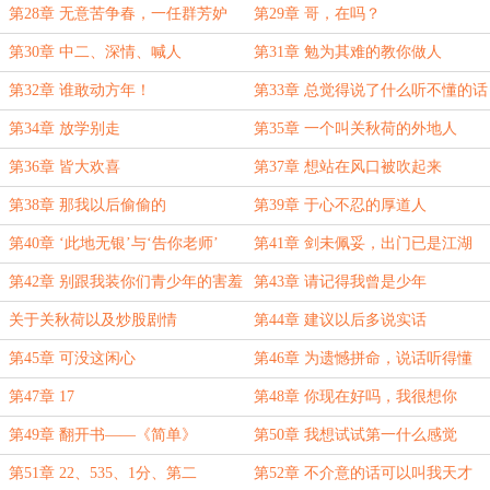
第28章 无意苦争春，一任群芳妒
第29章 哥，在吗？
第30章 中二、深情、喊人
第31章 勉为其难的教你做人
第32章 谁敢动方年！
第33章 总觉得说了什么听不懂的话
第34章 放学别走
第35章 一个叫关秋荷的外地人
第36章 皆大欢喜
第37章 想站在风口被吹起来
第38章 那我以后偷偷的
第39章 于心不忍的厚道人
第40章 ‘此地无银’与‘告你老师’
第41章 剑未佩妥，出门已是江湖
第42章 别跟我装你们青少年的害羞
第43章 请记得我曾是少年
关于关秋荷以及炒股剧情
第44章 建议以后多说实话
第45章 可没这闲心
第46章 为遗憾拼命，说话听得懂
第47章 17
第48章 你现在好吗，我很想你
第49章 翻开书——《简单》
第50章 我想试试第一什么感觉
第51章 22、535、1分、第二
第52章 不介意的话可以叫我天才