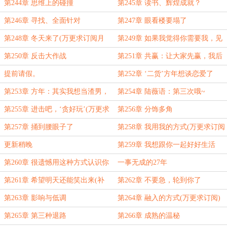
月票)
第244章 思维上的碰撞
第245章 读书、辉煌成就？
第246章 寻找、全面针对
第247章 眼看楼要塌了
第248章 冬天来了(万更求订阅月
第249章 如果我觉得你需要我，见
票)
你时，我会用跑的
第250章 反击大作战
第251章 共赢：让大家先赢，我后
赢
提前请假。
第252章 ‘二货’方年想谈恋爱了
第253章 方年：其实我想当渣男，
第254章 陆薇语：第三次哦~
对你一个人渣
第255章 进击吧，‘贪好玩’(万更求
第256章 分饰多角
订阅)
第257章 捅到腰眼子了
第258章 我用我的方式(万更求订阅
月票)
更新稍晚
第259章 我想跟你一起好好生活
第260章 很遗憾用这种方式认识你
一事无成的27年
第261章 希望明天还能笑出来(补
第262章 不要急，轮到你了
更)
第263章 影响与低调
第264章 融入的方式(万更求订阅)
第265章 第三种退路
第266章 成熟的温秘