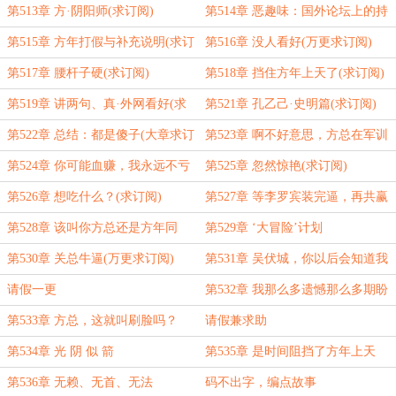
阅)
第513章 方·阴阳师(求订阅)
第514章 恶趣味：国外论坛上的持
键(给骑蜗牛加更)
第515章 方年打假与补充说明(求订
第516章 没人看好(万更求订阅)
阅)
第517章 腰杆子硬(求订阅)
第518章 挡住方年上天了(求订阅)
第519章 讲两句、真·外网看好(求
第521章 孔乙己·史明篇(求订阅)
订阅)
第522章 总结：都是傻子(大章求订
第523章 啊不好意思，方总在军训
阅)
第524章 你可能血赚，我永远不亏
第525章 忽然惊艳(求订阅)
(求订阅)
第526章 想吃什么？(求订阅)
第527章 等李罗宾装完逼，再共赢
未来
第528章 该叫你方总还是方年同
第529章 ‘大冒险’计划
学？
第530章 关总牛逼(万更求订阅)
第531章 吴伏城，你以后会知道我
为你放弃过什么！
请假一更
第532章 我那么多遗憾那么多期盼
第533章 方总，这就叫刷脸吗？
请假兼求助
第534章 光 阴 似 箭
第535章 是时间阻挡了方年上天
第536章 无赖、无首、无法
码不出字，编点故事