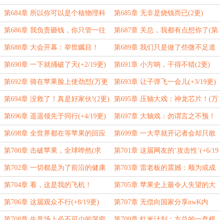
熟002’+2更)
吗？
第684章 所以你可以是个核物理科
第685章 无非是烧钱而已(2更)
学家？(盟主‘半生不熟002’+更完)
第686章 我负责砸钱，你只管一往
第687章 关总，我都有点想你了(第
无前(万更求订阅)
1更)
第688章 大会开幕：举世瞩目！
第689章 我们只是做了些微不足道
(+1/19更)
的事情(万更求订)
第690章 一下就捅破了天(+2/19更)
第691章 小方呐，干得不错(2更)
第692章 骑在苹果脸上使劲怼(万更
第693章 让子弹飞一会儿(+3/19更)
求订)
第694章 没救了！真是好家伙!(2更)
第695章 压轴大戏：神龙芯片！(万
更求订)
第696章 遥遥领先于同行(+4/19更)
第697章 大轴戏：勿谓言之不预！
(2更)
第698章 全世界都在等苹果的回应
第699章 一大早就开记者会却只敢
(万更求订阅)
避重就轻的苹果(+5/19更)
第700章 击破苹果，全球哗然(求
第701章 这届网友的‘攻击性’(+6/19
订)
更)
第702章 一切都是为了前沿的健康
第703章 雷老板的震撼：顺为或成
发展
最大赢家(+7/19更)
第704章 看，这是我的飞机！
第705章 苹果史上最令人失望的大
会开幕演讲(万更求订)
第706章 这届观众不行(+8/19更)
第707章 无偿向国家分享nwK内
核，三星想要合作？
第708章 生意场上必不可少的哭穷
第709章 红米计划：方总的一盘棋