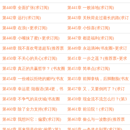
订阅)
第440章 全面扩张(求订阅)
第441章 一败涂地(求订阅)
第442章 远行(求订阅)
第443章 关秋荷走过最长的路(求订
阅)
第444章 在浪(+更求订阅)
第445章 小惊喜(求订阅)
第446章 小嘴抹了蜜(+更求订阅)
第447章 都是福利(求订阅)
第448章 我不喜欢弯道超车(推荐票
第449章 永远滴神(书友圈+更求订
+更求订阅)
阅)
第450章 不关心的关心(求订阅)
第451章 一步之遥？(推荐票+更求
订阅)
第452章 真正的共赢哲学？ (书友圈
第453章 简单点(求订阅)
+更求订阅)
第454章 一份难以拒绝的赌约(书友
第455章 前脚拿钱，后脚翻脸(书友
圈+更求订阅)
圈+更求订阅)
第456章 幸运星·陆薇语(第4更，书
第457章 又，又要倒闭了？(求订
友圈+更求订阅)
阅)
第458章 不争气的吴伏城(书友圈
第459章 现金流不流怎么行？(第3
+更求订阅)
更,书友圈+更求订阅)
第460章 除了全力支持(求订阅)
第461章 前沿院！(求订阅)
第462章 我想叫它：偏爱(求订阅)
第463章 偷么与一波数折(推荐票
+更求订阅)
第464章 原来我是你的‘偏爱’(第3
第465章 一条道走到黑(求订阅)