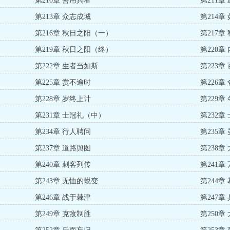
第210章 善用兵者
第211章
第213章 众志成城
第214
第216章 秋日之阳（一）
第217
第219章 秋日之阳（终）
第220章
第222章 生者当如斯
第223章
第225章 赏不逾时
第226章
第228章 岁终上计
第229章
第231章 士冠礼（中）
第232章
第234章 行人聘问
第235章
第237章 道路舆图
第238章
第240章 刺客列传
第241章
第243章 无恤的蜕变
第244章
第246章 战于棘津
第247章
第249章 克敌制胜
第250章