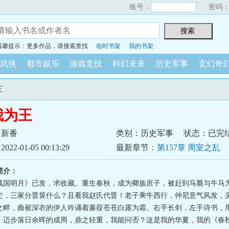
账号：
密码
温馨提示：更多作品，请搜索查找
临时书架
我的书架
武侠
都市娱乐
游戏竞技
科幻未来
历史军事
玄幻奇
王
我为王
月新番
类别：历史军事
状态：已完
2-01-05 00:13:29
最新章节：
第157章 周室之乱
简介：
战国明月》已发，求收藏。重生春秋，成为卿族庶子，被赶到马厩与牛马
定，三家分晋算什么？且看我赵氏代晋！老子乘牛西行，仲尼意气风发，
之畔，曲裾深衣的伊人吟诵着蒹葭苍苍白露为霜。右手长剑，左手诗书，
，迈步落日余晖的成周，鼎之轻重，我能问否？这是我的华夏，我的《春