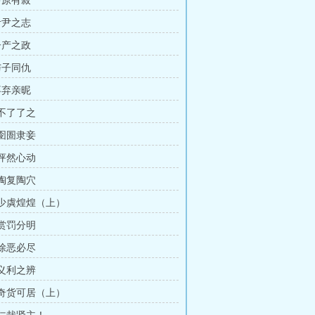
中原有菽
伊尹之志
子产之政
与子同仇
不弃亲昵
 不了了之
 囹圄隶妾
 怦然心动
 陶复陶穴
章 少虡煌煌（上）
 赏罚分明
 除恶必尽
 义利之辨
章 奇货可居（上）