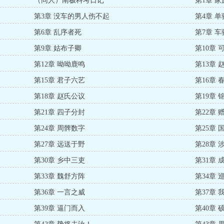
（同人）南极科考日记
第1章 
第3章 没车的男人伤不起
第4章 
第6章 乱序者死
第7章 
第9章 姑布子卿
第10章
第12章 呦呦鹿鸣
第13章 
第15章 君子六艺
第16章
第18章 赵氏公议
第19章 
第21章 四子分封
第22章 
第24章 周髀数字
第25章 
第27章 远送于野
第28章 
第30章 乡中三吏
第31章 
第33章 魏舒方阵
第34章 
第36章 一言之威
第37章 
第39章 逼门而入
第40章 