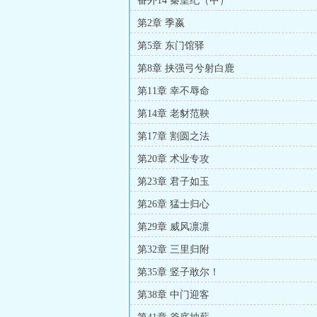
番外14 秦皇纪（中）
第2章 季嬴
第5章 东门馆驿
第8章 挟强弓兮射白鹿
第11章 幸不辱命
第14章 老豺范鞅
第17章 割圆之法
第20章 术业专攻
第23章 君子如玉
第26章 猛士归心
第29章 威风凛凛
第32章 三里归附
第35章 竖子敢尔！
第38章 中门迎客