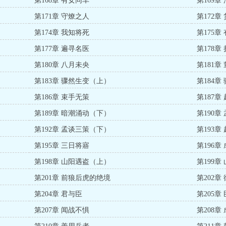
第168章 有女同车
第169章
第171章 守燎之人
第172章
第174章 我知将死
第175章
第177章 遍寻名医
第178章
第180章 八月未央
第181章
第183章 骤然生变（上）
第184
第186章 束手无策
第187章
第189章 暗潮涌动（下）
第190
第192章 孟谈三策（下）
第193章
第195章 三日将寤
第196章
第198章 山阳遇盗（上）
第199
第201章 前狼后虎的绝境
第202章
第204章 君与臣
第205章
第207章 闻战不惧
第208章