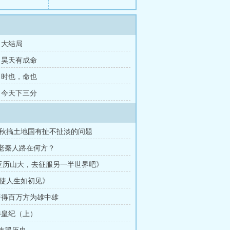
章 大结局
章 昊天有成命
章 时也，命也
章 今天下三分
秋搞土地国有扯不扯淡的问题
我老秦人路在何方？
亚历山大，去征服另一半世界吧》
使人生如初见》
 屠得百万方为雄中雄
 秦皇纪（上）