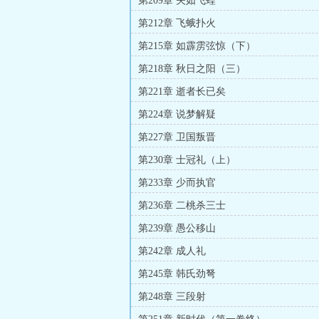
第209章 矢如飞蝗
第212章 飞蛾扑火
第215章 如霹雳弦惊（下）
第218章 秋日之阳（三）
第221章 逝者长已矣
第224章 说梦解疑
第227章 卫国叛晋
第230章 士冠礼（上）
第233章 少而执官
第236章 二桃杀三士
第239章 愚公移山
第242章 成人礼
第245章 韩氏劲弩
第248章 三段射