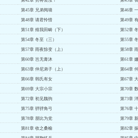
第42章 势将去汝！
第43章 
第45章 兄弟阋墙
第46章 
第48章 请君怜惜
第49章 
第51章 殖我田畴（下）
第52章
第54章 冬至（三）
第55章
第57章 雨夜惊变（上）
第58章
第60章 岂无膏沐
第61章 
第63章 仲尼弟子（上）
第64章
第66章 韩氏有女
第67章 
第69章 大宗小宗
第70章 
第72章 初见魏驹
第73章 
第75章 骍骍角弓
第76章 
第78章 朋比为党
第79章 
第81章 收之桑榆
第82章 