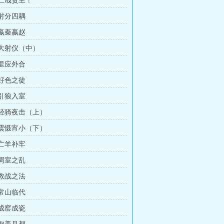
 仁哉贤主！
 射分四耦
 嬴秦嬴赵
 大射仪（中）
 里应外合
 好色之徒
 引狼入室
章 轻骑夜击（上）
章 震慑宵小（下）
 亡羊补牢
 周室之乱
 教战之法
 常山临代
 成窑成瓷