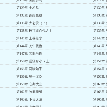
第126章 国险多马
第127章
第129章 士相见礼
第130章
第132章 蓖蔽象棋
第133章
第135章 大射仪（上）
第136章
第138章 彼可取而代之！
第139章
第141章 上善若水
第142章
第144章 瓮中捉鳖
第145章
第147章 其罪当诛！
第148
第150章 震慑宵小（上）
第151
第153章 两骖如手
第154章
第156章 第一谋臣
第157章
第159章 心亦忧止
第160章
第162章 狄服骑射
第163章
第165章 下谷之法
第166章