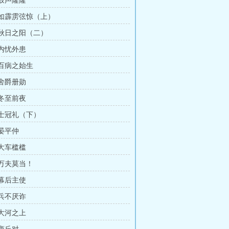
 鼓声隆隆
章 如霹雳弦惊（上）
章 秋日之阳（二）
 内忧外患
 百病之始生
 舍爵册勋
 冬至前夜
 士冠礼（下）
 晏平仲
 大车槛槛
 万夫莫当！
 幕后主使
 兵不厌诈
 大河之上