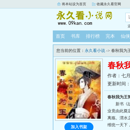
将本站设为首页
收藏永久看官网
首页
书库
排行榜
完本
仙侠
您当前的位置：
永久看小说
-> 春秋我为
春秋
作者：七
更新时间：202
春秋我为王
新书《
业竟由此奠
离殇。渭水
维统一天下
加入书架