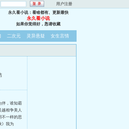
：
用户注册
永久看小说：看啥都有、更新最快
永久看小说
如果你觉得好，恳请收藏
幻
二次元
灵异悬疑
女生言情
结
为伴，谁知霸
吴越相争美人
用不一样的思
秋》我为