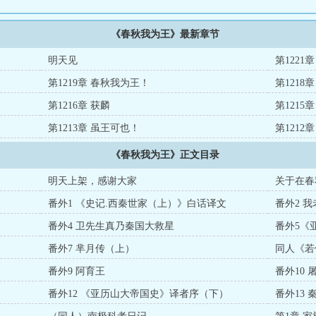
《春秋我为王》最新章节
明天见
第1221
第1219章 春秋我为王！
第1218
第1216章 获麟
第1215
第1213章 虽王可也！
第1212
《春秋我为王》正文目录
明天上架，感谢大家
关于在春
番外1 《史记.西秦世家（上）》白话译文
番外2 
番外4 卫先生真乃秦国大救星
番外5《
番外7 芈月传（上）
同人《若
番外9 阿育王
番外10
番外12 《亚历山大帝国史》译者序（下）
番外13