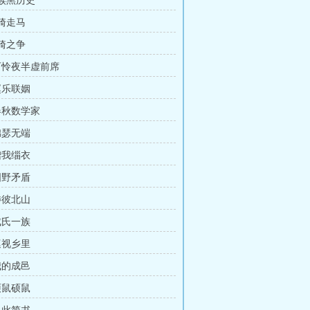
家族黑历史
单骑走马
车骑之争
 可怜夜半虚前席
赵乐联姻
 春秋数学家
锦瑟无端
赠我缁衣
国野矛盾
涉彼北山
成氏一族
巡视乡里
我的成邑
硕鼠硕鼠