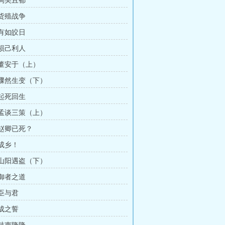
 洵美且都
 货殖战争
 有如皎日
 损己利人
 董安于（上）
章 骤然生变（下）
 起死回生
章 孟谈三策（上）
 赵卿已死？
 成乡！
章 山阳遇盗（下）
 御者之道
 臣与君
 成之誓