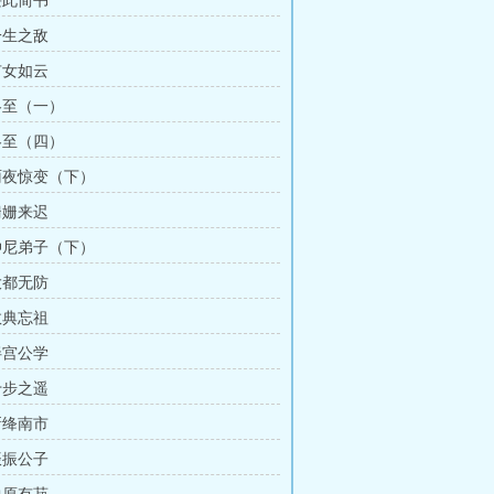
畏此简书
一生之敌
有女如云
 冬至（一）
 冬至（四）
 雨夜惊变（下）
姗姗来迟
 仲尼弟子（下）
大都无防
数典忘祖
泮宫公学
十步之遥
新绛南市
振振公子