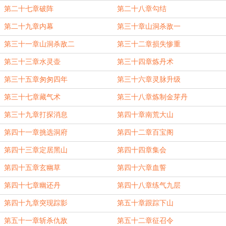
第二十七章破阵
第二十八章勾结
第二十九章内幕
第三十章山洞杀敌一
第三十一章山洞杀敌二
第三十二章损失惨重
第三十三章水灵壶
第三十四章炼丹术
第三十五章匆匆四年
第三十六章灵脉升级
第三十七章藏气术
第三十八章炼制金芽丹
第三十九章打探消息
第四十章南荒大山
第四十一章挑选洞府
第四十二章百宝阁
第四十三章定居黑山
第四十四章集会
第四十五章玄幽草
第四十六章血誓
第四十七章幽还丹
第四十八章练气九层
第四十九章突现踪影
第五十章跟踪下山
第五十一章斩杀仇敌
第五十二章征召令