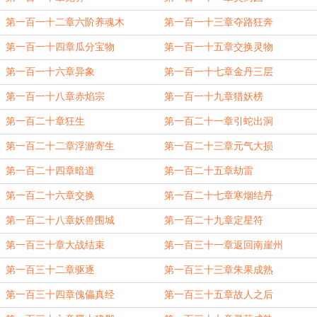
第一百一十二章六阶养魂木
第一百一十三章夺路狂奔
第一百一十四章瓜分宝物
第一百一十五章交换灵物
第一百一十六章异象
第一百一十七章金丹三层
第一百一十八章赤焰宗
第一百一十九章猎妖榜
第一百二十章狂生
第一百二十一章引蛇出洞
第一百二十二章浮游寄生
第一百二十三章元气大损
第一百二十四章暗道
第一百二十五章劫雷
第一百二十六章交换
第一百二十七章寒烟结丹
第一百二十八章妖兽围城
第一百二十九章定星符
第一百三十章大战结束
第一百三十一章返回南崖州
第一百三十二章驱逐
第一百三十三章朱果成熟
第一百三十四章傀儡真经
第一百三十五章故人之后