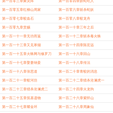
第一百零三章聚灵阵
第一百零四章妖蛇吃人
第一百零五章红柳山周家
第一百零六章斩杀蛇妖
第一百零七章蛟血石
第一百零八章蛟龙舟
第一百零九章赏赐
第一百一十章三年之后
第一百一十一章无功而返
第一百一十二章斩杀毒火蛛
第一百一十三章又见寒烟
第一百一十四章陈宏远
第一百一十五章火蛛网与修罗刀
第一百一十六章回山
第一百一十七章娶妻纳妾
第一百一十八章传法
第一百一十八章张思道
第一百二十章青蛟的消息
第一百二十一章蛟河坊
第一百二十二章猎杀沧澜虎一
第一百二十三章猎杀沧澜虎二
第一百二十四章火龙驹
第一百二十五章筑基遗物
第一百二十六章紫怀山
第一百二十七章耀金环
第一百二十八章周象仙