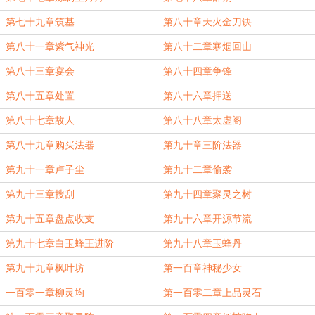
第七十九章筑基
第八十章天火金刀诀
第八十一章紫气神光
第八十二章寒烟回山
第八十三章宴会
第八十四章争锋
第八十五章处置
第八十六章押送
第八十七章故人
第八十八章太虚阁
第八十九章购买法器
第九十章三阶法器
第九十一章卢子尘
第九十二章偷袭
第九十三章搜刮
第九十四章聚灵之树
第九十五章盘点收支
第九十六章开源节流
第九十七章白玉蜂王进阶
第九十八章玉蜂丹
第九十九章枫叶坊
第一百章神秘少女
一百零一章柳灵均
第一百零二章上品灵石