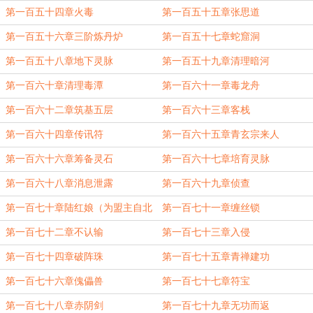
第一百五十四章火毒
第一百五十五章张思道
第一百五十六章三阶炼丹炉
第一百五十七章蛇窟洞
第一百五十八章地下灵脉
第一百五十九章清理暗河
第一百六十章清理毒潭
第一百六十一章毒龙舟
第一百六十二章筑基五层
第一百六十三章客栈
第一百六十四章传讯符
第一百六十五章青玄宗来人
第一百六十六章筹备灵石
第一百六十七章培育灵脉
第一百六十八章消息泄露
第一百六十九章侦查
第一百七十章陆红娘（为盟主自北
第一百七十一章缠丝锁
图南加更）
第一百七十二章不认输
第一百七十三章入侵
第一百七十四章破阵珠
第一百七十五章青禅建功
第一百七十六章傀儡兽
第一百七十七章符宝
第一百七十八章赤阴剑
第一百七十九章无功而返