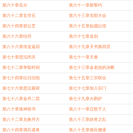
作者君
第六十章瓜分
第六十一章新誓约
第六十二章玄空石
第六十三章玄阳大会
第六十四章碧云芝
第六十五章如愿以偿
第六十六章结丹
第六十七章送别
第八十六章传送返回
第六十九章天书第四页
第七十章思泓闭关
第七十一章天眷
第七十二章争取时间
第七十三章金老祖的决断
第七十四章往日旧怨
第七十五章三宗联合
第七十六章思泓紫府
第七十七章加入宗门
第七十八章金丹二层
第七十九章火鹳炉
第八十章诛神箭书
第八十一章迁怒于人
第八十二章兑换丹方
第八十三章妖兽之乱
第八十四章调兵遣将
第八十五章接应撤退