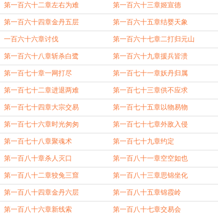
第一百六十二章左右为难
第一百六十三章姬宣德
第一百六十四章金丹五层
第一百六十五章结婴天象
一百六十六章讨伐
第一百六十七章二打归元山
第一百六十八章斩杀白鹭
第一百六十九章援兵皆溃
第一百七十章一网打尽
第一百七十一章妖丹归属
第一百七十二章进退两难
第一百七十三章供不应求
第一百七十四章大宗交易
第一百七十五章以物易物
第一百七十六章时光匆匆
第一百七十七章外敌入侵
第一百七十八章聚魂术
第一百七十九章约定
第一百八十章杀人灭口
第一百八十一章空空如也
第一百八十二章狡兔三窟
第一百八十三章思锦坐化
第一百八十四章金丹六层
第一百八十五章锦霞岭
第一百八十六章新线索
第一百八十七章交易会