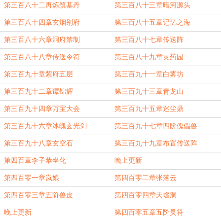
第三百八十二再炼筑基丹
第三百八十三章暗河源头
第三百八十四章玄烟别府
第三百八十五章记忆之海
第三百八十六章洞府禁制
第三百八十七章传送阵
第三百八十八章传送令符
第三百八十九章灵药园
第三百九十章紫府五层
第三百九十一章白雾坊
第三百九十二章谭锦辉
第三百九十三章青龙山
第三百九十四章万宝大会
第三百九十五章迷尘鼎
第三百九十六章冰魄玄光剑
第三百九十七章四阶傀儡兽
第三百九十八章玄空石
第三百九十九章布置传送阵
第四百章李子恭坐化
晚上更新
第四百零一章岚娘
第四百零二章张落云
第四百零三章五阶兽皮
第四百零四章天蟾洞
晚上更新
第四百零五章五阶灵符