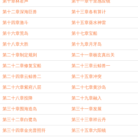
第十章林君声
第十一章千里感应镜
第十二章深海巨兽
第十三章各有算计
第十四章激斗
第十五章葵水神雷
第十六章荒岛
第十七章宝船
第十八章大胜
第十九章月牙岛
第二十章制定规则
第二十一章杨玄真出关
第二十二章修复宝船
第二十三章云鲸兽一
第二十四章云鲸兽二
第二十五章冲突
第二十六章紫府八层
第二十七章黄沙岛
第二十八章投降
第二十九章融入
第三十章围海造岛
第三十一章发展
第三十二章白鹭岛
第三十三章祥云丹
第三十四章金光普照符
第三十五章六阳镜