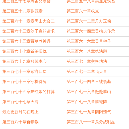
第三百五十七章筹备交易会
第三百五十八章吴显龙筑基
第三百五十九章张源泰
第三百六十章收支
第三百六十一章章黑山大会二
第三百六十二章丹方玉简
第三百六十三章刘子宣的请求
第三百六十四章灵植夫传承
第三百六十五章百草养神丹
第三百六十六章灵草种子
第三百六十七章斩杀旧仇
第三百六十八章执法殿
第三百六十九章顺其本心
第三百七十章交换功法
第三百七十一章紫府四层
第三百七十二章飞天兽
第三百七十三章守株待兔
第三百七十四章三徒筑基
第三百七十五章陆红娘的打算
第三百七十六章赶赴螣山
第三百七十七章火海
第三百七十八章螣蛇阵
最近更新时间在晚上
第三百七十九章阴阳罡气
第三百八十章斩猿猴
第三百八十一章瓜分战利品