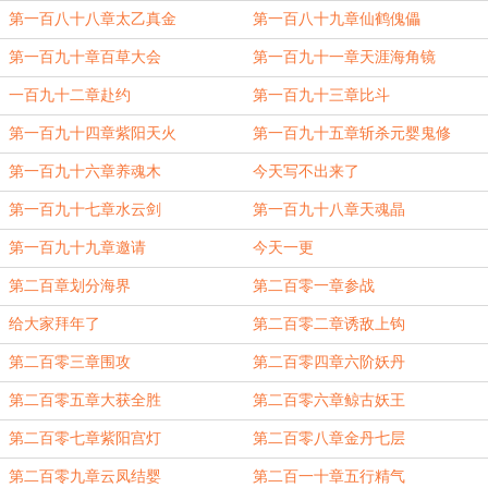
第一百八十八章太乙真金
第一百八十九章仙鹤傀儡
第一百九十章百草大会
第一百九十一章天涯海角镜
一百九十二章赴约
第一百九十三章比斗
第一百九十四章紫阳天火
第一百九十五章斩杀元婴鬼修
第一百九十六章养魂木
今天写不出来了
第一百九十七章水云剑
第一百九十八章天魂晶
第一百九十九章邀请
今天一更
第二百章划分海界
第二百零一章参战
给大家拜年了
第二百零二章诱敌上钩
第二百零三章围攻
第二百零四章六阶妖丹
第二百零五章大获全胜
第二百零六章鲸古妖王
第二百零七章紫阳宫灯
第二百零八章金丹七层
第二百零九章云凤结婴
第二百一十章五行精气