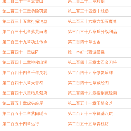
第二百三十一章云台山
第二百三十二章封锁
第二百三十三章剪除羽翼
第二百三十四章丰城堡
第二百三十五章打探消息
第二百三十六章六阳灭魔弩
第二百三十七章落荒而逃
第三百三十八章瓜分战利品
第二百三十九章功法传承
第二百四十章围困
第二百四十一章破阵
推一本好书西游最强
第二百四十二章神秘山洞
第二百四十三章太乙金刀符
第二百四十四章千年灵乳
第二百四十五章修复盾牌
第二百四十六章天音符
第二百四十七章藏经阁
第二百四十八章猎杀紫府
第二百四十九章搜刮藏经阁
第二百五十章虎头蛇尾
第二百五十一章玉髓金芝
第二百五十二章紫阳暖玉
第二百五十三章筑基八层
第二百五十四章远行
第二百五十五章青桃坊