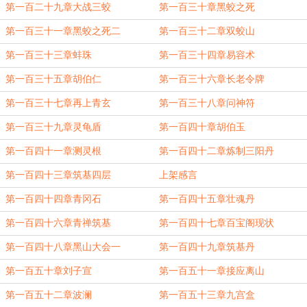
第一百二十九章大战三蛟
第一百三十章黑蛟之死
第一百三十一章黑蛟之死二
第一百三十二章双蛟山
第一百三十三章蚌珠
第一百三十四章易容术
第一百三十五章胡伯仁
第一百三十六章长老令牌
第一百三十七章再上青玄
第一百三十八章问神符
第一百三十九章灵龟盾
第一百四十章胡伯玉
第一百四十一章测灵根
第一百四十二章炼制三阳丹
第一百四十三章筑基四层
上架感言
第一百四十四章青冈石
第一百四十五章壮魂丹
第一百四十六章青禅筑基
第一百四十七章百宝阁现状
第一百四十八章黑山大会一
第一百四十九章筑基丹
第一百五十章刘子宣
第一百五十一章接应离山
第一百五十二章波澜
第一百五十三章九宫盒