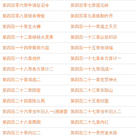
第四百零六章申请征召令
第四百零七章霞元岭
第四百零八章斩杀青蛟
第四百零九章炼制外丹
第四百一十章玄火狮
第四百一十一章逃之夭夭
第四百一十二章移植火灵果
第四百一十三章认祖归宗
第四百一十四章紫府六层
第四百一十五章张泽瑞
第四百一十六章信件
第四百一十七章各方算计一
第四百一十八章各方算计二
第四百一十九章混战一
第四百二十章混战二
第四百二十一章玄罡神火
第四百二十二章阴雷
第四百二十三章东阳山
第四百二十四章陈云凤
第四百二十五章结盟
第四百二十六章当年旧人一(感谢盟
第四百二十七章当年旧人二
主鹭朲）
第四百二十八章围困
第四百二十九章内讧
第四百三十章内讧二
第四百三十一章穷途末路