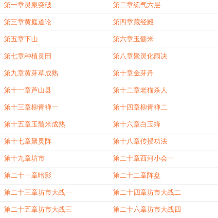
第一章灵泉突破
第二章练气六层
第三章黄庭道论
第四章藏经殿
第五章下山
第六章玉髓米
第七章种植灵田
第八章聚灵化雨决
第九章黄芽草成熟
第十章金芽丹
第十一章芦山县
第十二章老猫杀人
第十三章柳青禅一
第十四章柳青禅二
第十五章玉髓米成熟
第十六章白玉蜂
第十七章聚灵阵
第十八章传授功法
第十九章坊市
第二十章西河小会一
第二十一章暗影
第二十二章阵盘
第二十三章坊市大战一
第二十四章坊市大战二
第二十五章坊市大战三
第二十六章坊市大战四